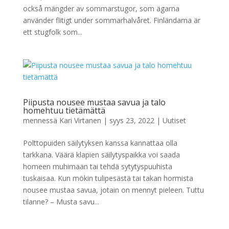
också mängder av sommarstugor, som ägarna
använder flitigt under sommarhalvåret. Finländarna är
ett stugfolk som...
Piipusta nousee mustaa savua ja talo
homehtuu tietämättä
mennessä
Kari Virtanen
|
syys 23, 2022
|
Uutiset
Polttopuiden säilytyksen kanssa kannattaa olla
tarkkana. Väärä klapien säilytyspaikka voi saada
homeen muhimaan tai tehdä sytytyspuuhista
tuskaisaa. Kun mökin tulipesästä tai takan hormista
nousee mustaa savua, jotain on mennyt pieleen. Tuttu
tilanne? – Musta savu...