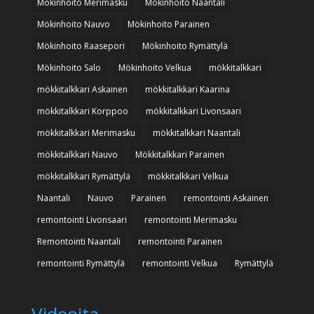
Mökinhoito Merimasku
Mökinhoito Naantali
Mökinhoito Nauvo
Mökinhoito Parainen
Mökinhoito Raasepori
Mökinhoito Rymättylä
Mökinhoito Salo
Mökinhoito Velkua
mökkitalkkari
mökkitalkkari Askainen
mökkitalkkari Kaarina
mökkitalkkari Korppoo
mökkitalkkari Livonsaari
mökkitalkkari Merimasku
mökkitalkkari Naantali
mökkitalkkari Nauvo
Mökkitalkkari Parainen
mökkitalkkari Rymättylä
mökkitalkkari Velkua
Naantali
Nauvo
Parainen
remontointi Askainen
remontointi Livonsaari
remontointi Merimasku
Remontointi Naantali
remontointi Parainen
remontointi Rymättylä
remontointi Velkua
Rymättylä
Videoita