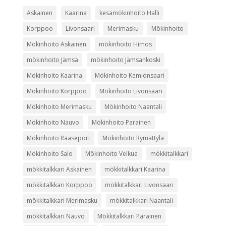
Askainen
Kaarina
kesämökinhoito Halli
Korppoo
Livonsaari
Merimasku
Mökinhoito
Mökinhoito Askainen
mökinhoito Himos
mökinhoito Jämsä
mökinhoito Jämsänkoski
Mökinhoito Kaarina
Mökinhoito Kemiönsaari
Mökinhoito Korppoo
Mökinhoito Livonsaari
Mökinhoito Merimasku
Mökinhoito Naantali
Mökinhoito Nauvo
Mökinhoito Parainen
Mökinhoito Raasepori
Mökinhoito Rymättylä
Mökinhoito Salo
Mökinhoito Velkua
mökkitalkkari
mökkitalkkari Askainen
mökkitalkkari Kaarina
mökkitalkkari Korppoo
mökkitalkkari Livonsaari
mökkitalkkari Merimasku
mökkitalkkari Naantali
mökkitalkkari Nauvo
Mökkitalkkari Parainen