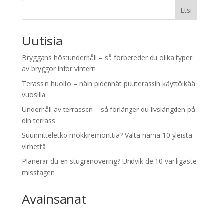
Etsi
Uutisia
Bryggans höstunderhåll – så förbereder du olika typer
av bryggor inför vintern
Terassin huolto – näin pidennät puuterassin käyttöikää
vuosilla
Underhåll av terrassen – så förlänger du livslängden på
din terrass
Suunnitteletko mökkiremonttia? Vältä nämä 10 yleistä
virhettä
Planerar du en stugrenovering? Undvik de 10 vanligaste
misstagen
Avainsanat