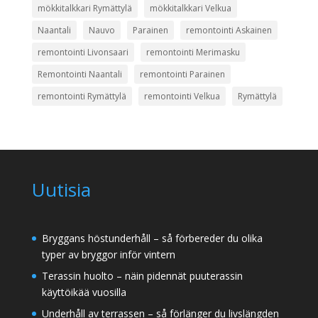
mökkitalkkari Rymättylä
mökkitalkkari Velkua
Naantali
Nauvo
Parainen
remontointi Askainen
remontointi Livonsaari
remontointi Merimasku
Remontointi Naantali
remontointi Parainen
remontointi Rymättylä
remontointi Velkua
Rymättylä
Uutisia
Bryggans höstunderhåll – så förbereder du olika
typer av bryggor inför vintern
Terassin huolto – näin pidennät puuterassin
käyttöikää vuosilla
Underhåll av terrassen – så förlänger du livslängden