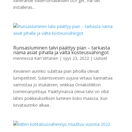
varierande väderförhållanden och ger, när det
installeras...
Runsasluminen talvi päättyy pian – tarkasta
nämä asiat pihalla ja vältä kosteusvahingot
mennessä
Kari Virtanen
|
syys 23, 2022
|
Uutiset
Keväinen aurinko sulattaa pian pihoilla olevat
lumipeitteet. Sulamisvesien sujuva virtaus kannattaa
varmistaa jo etukäteen, vinkkaa Omakotiliiton
toiminnanjohtaja. Päättymässä oleva talvi on ollut
lähes poikkeuksellisen luminen koko maassa. Kun
kevätaurinko alkaa...