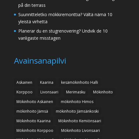
på din terrass
Suunnitteletko mökkiremonttia? Vältä nämä 10
yleistä virhettä
Planerar du en stugrenovering? Undvik de 10
vanligaste misstagen
Avainsanapilvi
Askainen
Kaarina
kesämökinhoito Halli
Korppoo
Livonsaari
Merimasku
Mökinhoito
Mökinhoito Askainen
mökinhoito Himos
mökinhoito Jämsä
mökinhoito Jämsänkoski
Mökinhoito Kaarina
Mökinhoito Kemiönsaari
Mökinhoito Korppoo
Mökinhoito Livonsaari