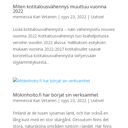
Miten kotitalousvähennys muuttuu vuonna
2022
mennessä
Kari Virtanen
|
syys 23, 2022
|
Uutiset
Lisää kotitalousvähennystä – näin vähennysetu nousee
vuonna 2022 Kotitalousvähennys tuo lisähelpotusta
veroihin vuoden 2022 alussa. Hallituksen esityksen
mukaan vuosina 2022-2027 kotitaloudet saavat
korotettua kotitalousvähennystä siirtyessään
öljylämmityksestä...
Mökinhoito.fi har börjat sin verksamhet
mennessä
Kari Virtanen
|
syys 23, 2022
|
Uutiset
Finland är de tusen sjöarnas land, och har också en
lång kust med en stor skärgård. Dessutom finns det
stora, natursköna områden runtom i landet. Här finns