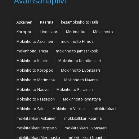
Avainsanapilvi
Askainen
Kaarina
kesämökinhoito Halli
Korppoo
Livonsaari
Merimasku
Mökinhoito
Mökinhoito Askainen
mökinhoito Himos
mökinhoito Jämsä
mökinhoito Jämsänkoski
Mökinhoito Kaarina
Mökinhoito Kemiönsaari
Mökinhoito Korppoo
Mökinhoito Livonsaari
Mökinhoito Merimasku
Mökinhoito Naantali
Mökinhoito Nauvo
Mökinhoito Parainen
Mökinhoito Raasepori
Mökinhoito Rymättylä
Mökinhoito Salo
Mökinhoito Velkua
mökkitalkkari
mökkitalkkari Askainen
mökkitalkkari Kaarina
mökkitalkkari Korppoo
mökkitalkkari Livonsaari
mökkitalkkari Merimasku
mökkitalkkari Naantali