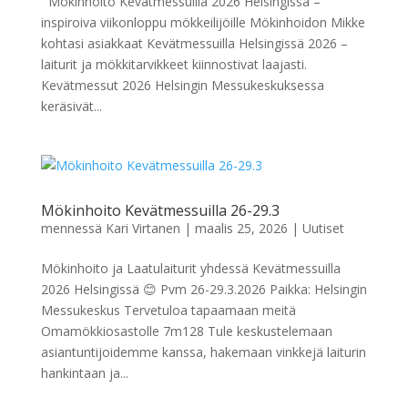
Mökinhoito Kevätmessuilla 2026 Helsingissä –
inspiroiva viikonloppu mökkeilijöille Mökinhoidon Mikke
kohtasi asiakkaat Kevätmessuilla Helsingissä 2026 –
laiturit ja mökkitarvikkeet kiinnostivat laajasti.
Kevätmessut 2026 Helsingin Messukeskuksessa
keräsivät...
Mökinhoito Kevätmessuilla 26-29.3
mennessä
Kari Virtanen
|
maalis 25, 2026
|
Uutiset
Mökinhoito ja Laatulaiturit yhdessä Kevätmessuilla
2026 Helsingissä 😊 Pvm 26-29.3.2026 Paikka: Helsingin
Messukeskus Tervetuloa tapaamaan meitä
Omamökkiosastolle 7m128 Tule keskustelemaan
asiantuntijoidemme kanssa, hakemaan vinkkejä laiturin
hankintaan ja...