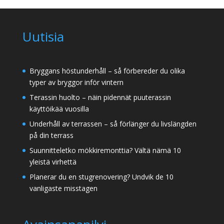
Uutisia
Bryggans höstunderhåll – så förbereder du olika
typer av bryggor inför vintern
Terassin huolto – näin pidennät puuterassin
käyttöikää vuosilla
Underhåll av terrassen – så förlänger du livslängden
på din terrass
Suunnitteletko mökkiremonttia? Vältä nämä 10
yleistä virhettä
Planerar du en stugrenovering? Undvik de 10
vanligaste misstagen