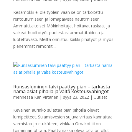
Kesämökki ei ole työleiri vaan se on tarkoitettu
rentoutumiseen ja lomapäivistä nauttimiseen.
Ammattitaitoiset Mökinhoitajat hoitavat raskaat ja
vaikeat huoltotyöt puolestasi ammattitaidolla ja
luotettavasti. Meiltä onnistuu kaikki pihatyöt ja myös
pienemmät remontit....
Runsasluminen talvi päättyy pian – tarkasta
nämä asiat pihalla ja vältä kosteusvahingot
mennessä
Kari Virtanen
|
syys 23, 2022
|
Uutiset
Keväinen aurinko sulattaa pian pihoilla olevat
lumipeitteet. Sulamisvesien sujuva virtaus kannattaa
varmistaa jo etukäteen, vinkkaa Omakotiliiton
toiminnanjohtaja. Päättymässä oleva talvi on ollut