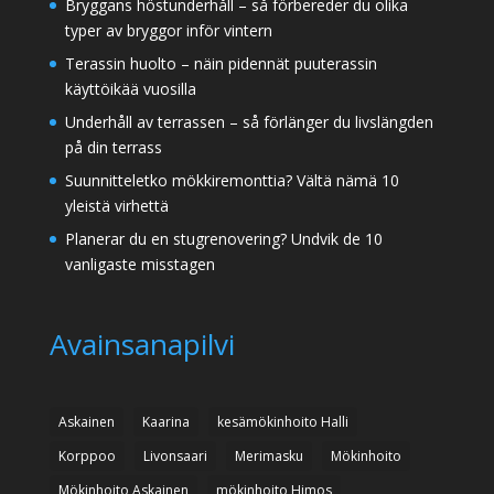
Bryggans höstunderhåll – så förbereder du olika
typer av bryggor inför vintern
Terassin huolto – näin pidennät puuterassin
käyttöikää vuosilla
Underhåll av terrassen – så förlänger du livslängden
på din terrass
Suunnitteletko mökkiremonttia? Vältä nämä 10
yleistä virhettä
Planerar du en stugrenovering? Undvik de 10
vanligaste misstagen
Avainsanapilvi
Askainen
Kaarina
kesämökinhoito Halli
Korppoo
Livonsaari
Merimasku
Mökinhoito
Mökinhoito Askainen
mökinhoito Himos