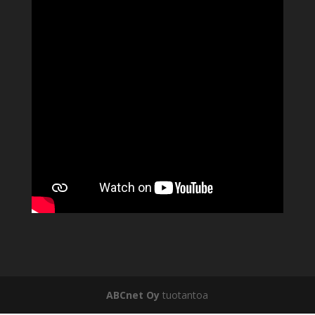
ABCnet Oy
tuotantoa