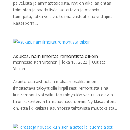
palvelusta ja ammattitaidosta. Nyt on aika laajentaa
toimintaa ja saada lisää luotettavia ja osaavia
toimijoita, jotka voisivat toimia vastuullisina yrittäjinä
Raaseporin,...
Asukas, näin ilmoitat remontista oikein
mennessä
Kari Virtanen
|
loka 10, 2022
|
Uutiset
,
Yleinen
Asunto-osakeyhtiölain mukaan osakkaan on
ilmoitettava taloyhtiölle kirjallisesti remontista aina,
kun remontti voi vaikuttaa taloyhtiön vastuulla oleviin
talon rakenteisiin tai naapuriasuntoihin. Nyrkkisääntönä
on, että liki kaikista asunnossa tehtävistä muutoksista...