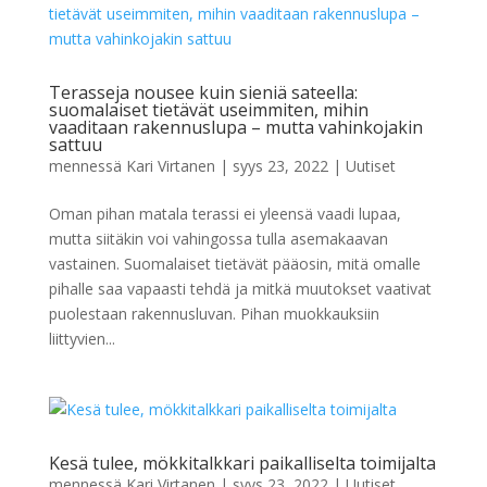
Terasseja nousee kuin sieniä sateella:
suomalaiset tietävät useimmiten, mihin
vaaditaan rakennuslupa – mutta vahinkojakin
sattuu
mennessä
Kari Virtanen
|
syys 23, 2022
|
Uutiset
Oman pihan matala terassi ei yleensä vaadi lupaa,
mutta siitäkin voi vahingossa tulla asemakaavan
vastainen. Suomalaiset tietävät pääosin, mitä omalle
pihalle saa vapaasti tehdä ja mitkä muutokset vaativat
puolestaan rakennusluvan. Pihan muokkauksiin
liittyvien...
Kesä tulee, mökkitalkkari paikalliselta toimijalta
mennessä
Kari Virtanen
|
syys 23, 2022
|
Uutiset