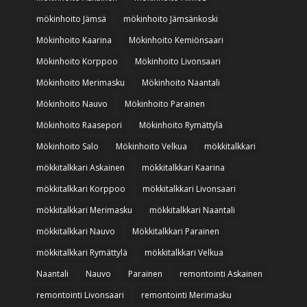
mökinhoito Jämsä
mökinhoito Jämsänkoski
Mökinhoito Kaarina
Mökinhoito Kemiönsaari
Mökinhoito Korppoo
Mökinhoito Livonsaari
Mökinhoito Merimasku
Mökinhoito Naantali
Mökinhoito Nauvo
Mökinhoito Parainen
Mökinhoito Raasepori
Mökinhoito Rymättylä
Mökinhoito Salo
Mökinhoito Velkua
mökkitalkkari
mökkitalkkari Askainen
mökkitalkkari Kaarina
mökkitalkkari Korppoo
mökkitalkkari Livonsaari
mökkitalkkari Merimasku
mökkitalkkari Naantali
mökkitalkkari Nauvo
Mökkitalkkari Parainen
mökkitalkkari Rymättylä
mökkitalkkari Velkua
Naantali
Nauvo
Parainen
remontointi Askainen
remontointi Livonsaari
remontointi Merimasku