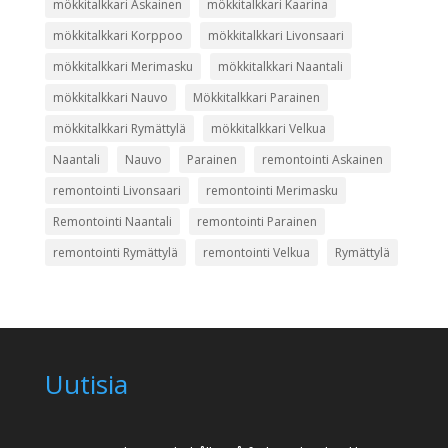
mökkitalkkari Askainen
mökkitalkkari Kaarina
mökkitalkkari Korppoo
mökkitalkkari Livonsaari
mökkitalkkari Merimasku
mökkitalkkari Naantali
mökkitalkkari Nauvo
Mökkitalkkari Parainen
mökkitalkkari Rymättylä
mökkitalkkari Velkua
Naantali
Nauvo
Parainen
remontointi Askainen
remontointi Livonsaari
remontointi Merimasku
Remontointi Naantali
remontointi Parainen
remontointi Rymättylä
remontointi Velkua
Rymättylä
Uutisia