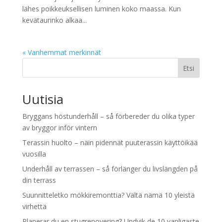
lähes poikkeuksellisen luminen koko maassa. Kun
kevätaurinko alkaa...
« Vanhemmat merkinnät
Etsi
Uutisia
Bryggans höstunderhåll – så förbereder du olika typer
av bryggor inför vintern
Terassin huolto – näin pidennät puuterassin käyttöikää
vuosilla
Underhåll av terrassen – så förlänger du livslängden på
din terrass
Suunnitteletko mökkiremonttia? Vältä nämä 10 yleistä
virhettä
Planerar du en stugrenovering? Undvik de 10 vanligaste