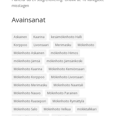
misstagen
Avainsanat
Askainen
Kaarina
kesämökinhoito Halli
Korppoo
Livonsaari
Merimasku
Mökinhoito
Mökinhoito Askainen
mökinhoito Himos
mökinhoito Jämsä
mökinhoito Jämsänkoski
Mökinhoito Kaarina
Mökinhoito Kemiönsaari
Mökinhoito Korppoo
Mökinhoito Livonsaari
Mökinhoito Merimasku
Mökinhoito Naantali
Mökinhoito Nauvo
Mökinhoito Parainen
Mökinhoito Raasepori
Mökinhoito Rymättylä
Mökinhoito Salo
Mökinhoito Velkua
mökkitalkkari