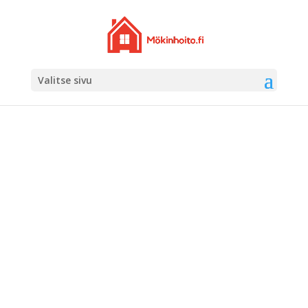
Valitse sivu
STUG­SKÖTARNA
HJÄLPER DIG
MED DINA
ARBETEN