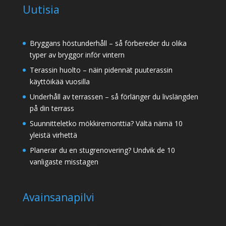
Uutisia
Bryggans höstunderhåll – så förbereder du olika
typer av bryggor inför vintern
Terassin huolto – näin pidennät puuterassin
käyttöikää vuosilla
Underhåll av terrassen – så förlänger du livslängden
på din terrass
Suunnitteletko mökkiremonttia? Vältä nämä 10
yleistä virhettä
Planerar du en stugrenovering? Undvik de 10
vanligaste misstagen
Avainsanapilvi