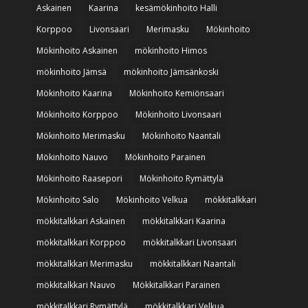
Askainen
Kaarina
kesämökinhoito Halli
Korppoo
Livonsaari
Merimasku
Mökinhoito
Mökinhoito Askainen
mökinhoito Himos
mökinhoito Jämsä
mökinhoito Jämsänkoski
Mökinhoito Kaarina
Mökinhoito Kemiönsaari
Mökinhoito Korppoo
Mökinhoito Livonsaari
Mökinhoito Merimasku
Mökinhoito Naantali
Mökinhoito Nauvo
Mökinhoito Parainen
Mökinhoito Raasepori
Mökinhoito Rymättylä
Mökinhoito Salo
Mökinhoito Velkua
mökkitalkkari
mökkitalkkari Askainen
mökkitalkkari Kaarina
mökkitalkkari Korppoo
mökkitalkkari Livonsaari
mökkitalkkari Merimasku
mökkitalkkari Naantali
mökkitalkkari Nauvo
Mökkitalkkari Parainen
mökkitalkkari Rymättylä
mökkitalkkari Velkua