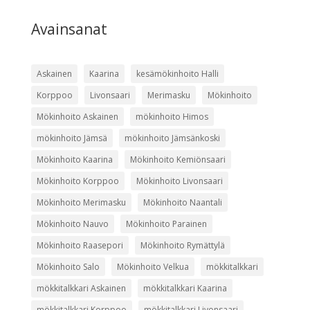
Avainsanat
Askainen
Kaarina
kesämökinhoito Halli
Korppoo
Livonsaari
Merimasku
Mökinhoito
Mökinhoito Askainen
mökinhoito Himos
mökinhoito Jämsä
mökinhoito Jämsänkoski
Mökinhoito Kaarina
Mökinhoito Kemiönsaari
Mökinhoito Korppoo
Mökinhoito Livonsaari
Mökinhoito Merimasku
Mökinhoito Naantali
Mökinhoito Nauvo
Mökinhoito Parainen
Mökinhoito Raasepori
Mökinhoito Rymättylä
Mökinhoito Salo
Mökinhoito Velkua
mökkitalkkari
mökkitalkkari Askainen
mökkitalkkari Kaarina
mökkitalkkari Korppoo
mökkitalkkari Livonsaari