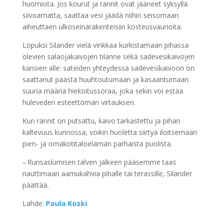
huomiota. Jos kourut ja rännit ovat jääneet syksyllä
siivoamatta, saattaa vesi jäädä niihin seisomaan
aiheuttaen ulkoseinärakenteisiin kosteusvaurioita.
Lopuksi Silander vielä vinkkaa kurkistamaan pihassa
olevien salaojakaivojen tilanne sekä sadevesikaivojen
kansien alle: sateiden yhteydessä sadevesikaivoon on
saattanut päästä huuhtoutumaan ja kasaantumaan
suuria määriä hiekoitussoraa, joka sekin voi estää
huleveden esteettömän virtauksen.
Kun rännit on putsattu, kaivo tarkastettu ja pihan
kaltevuus kunnossa, voikin huoletta siirtyä iloitsemaan
pien- ja omakotitaloelämän parhaista puolista.
– Runsaslumisen talven jälkeen pääsemme taas
nauttimaan aamukahvia pihalle tai terassille, Silander
päättää.
Lähde:
Paula Koski