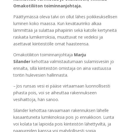
Omakotiliiton toiminnanjohtaja.
Päättymässä oleva talvi on ollut lähes poikkeuksellisen
luminen koko maassa. Kun kevätaurinko alkaa
lämmittää ja sulattaa pihapiiriin sekä katolle kertyneitä
raskaita lumikerroksia, muuttuvat ne vedeksi ja
asettavat kiinteistölle omat haasteensa.
Omakotiliiton toiminnanjohtaja
Marju
Silander
kehottaa valmistautumaan sulamisvesiin jo
ennalta, sillä kiinteistön omistaja on aina vastuussa
tontin hulevesien hallinnasta.
– Jos runsas vesi ei pääse virtaamaan luonnollisesti
pihasta pois, voi se aiheuttaa rakennukseen
vesihaittoja, hän sanoo.
Silander kehottaa raivaamaan rakennuksen lähelle
kasaantuneita lumikinoksia pois jo ennakkoon. Lunta
voi kolata tai lapioida pois kiinteistön lähettyviltä, ja
naapureiden kanssa voi mahdollisesti sopia