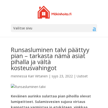
Valitse sivu
Runsasluminen talvi päättyy
pian – tarkasta nämä asiat
pihalla ja vältä
kosteusvahingot
mennessä
Kari Virtanen
|
syys 23, 2022
|
Uutiset
Keväinen aurinko sulattaa pian pihoilla olevat
lumipeitteet. Sulamisvesien sujuva virtaus
kannattaa varmistaa jo etukäteen, vinkkaa