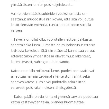
ylimääräisten lumien pois kuljetuksesta.
Vaihtelevien sääolosuhteiden vuoksi lumesta on
saattanut muodostua niin kovaa, että sitä voi joutua
käsittelemään voimalla. Lunta kannattaakin siirrellä
varoen.
– Talvella on ollut ollut vuorotellen leutoa, pakkasta,
sadetta sekä lunta. Lumesta on muodostunut erilaisia
kivikovia kerroksia. Sitä siirrettäessä kannattaa varoa,
etteivät talon ympäristössä olevat muut rakenteet,
kuten terassit, vahingoitu, hän sanoo.
Katon reunoilla roikkuvat lumet puolestaan saattavat
aiheuttaa harmia tukkimalla kiinteistön rännit sekä
sadevesikaivot. Lumia voi pudotella sekä siirtää
varovasti pois rakennuksen läheisyydestä.
– Katon päällä olevia lumia ei yleensä tarvitse pudottaa
katon kestävyyden takia, Silander huomauttaa.