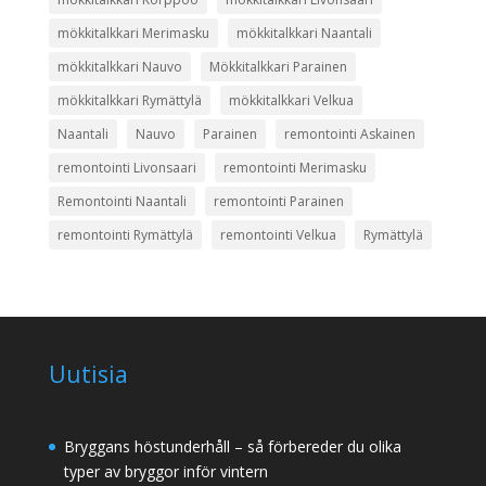
mökkitalkkari Merimasku
mökkitalkkari Naantali
mökkitalkkari Nauvo
Mökkitalkkari Parainen
mökkitalkkari Rymättylä
mökkitalkkari Velkua
Naantali
Nauvo
Parainen
remontointi Askainen
remontointi Livonsaari
remontointi Merimasku
Remontointi Naantali
remontointi Parainen
remontointi Rymättylä
remontointi Velkua
Rymättylä
Uutisia
Bryggans höstunderhåll – så förbereder du olika
typer av bryggor inför vintern