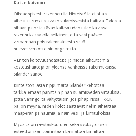
Katse kaivoon
Oikeaoppisesti rakennetulle kiinteistölle ei pitäisi
aiheutua runsaistakaan sulamisvesistä haittaa. Talosta
pihaan päin viettävän kaltevuuden tulee kaikissa
rakennuksissa olla sellainen, että vesi pääsee
virtaamaan pois rakennuksesta sekä
hulevesiverkostoihin ongelmitta.
– Eniten kaltevuushaasteita ja niiden aiheuttamia
kosteushaittoja on yleensä vanhoissa rakennuksissa,
Silander sanoo.
Kiinteistön iästä riippumatta Silander kehottaa
tarkkailemaan päivittäin pihan sulamisveden virtauksia,
jotta vahingoilta vältyttäisiin. Jos pihapiirissä liikkuu
paljon myyriä, niiden kolot saattavat nekin aiheuttaa
maaperän painaumia ja näin vesi- ja lumitukoksia.
Myös talon räystäskourujen sekä syöksytorvien
esteettömään toimintaan kannattaa kiinnittää