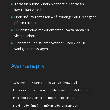
Terassin huolto – näin pidennät puuterassin
käyttöikää vuosilla
Underhåll av terrassen – så förlänger du livslängden
på din terrass
Suunnitteletko mökkiremonttia? Vältä nämä 10
yleistä virhettä
Planerar du en stugrenovering? Undvik de 10
vanligaste misstagen
Avainsanapilvi
Askainen
Kaarina
kesämökinhoito Halli
Korppoo
Livonsaari
Merimasku
Mökinhoito
Mökinhoito Askainen
mökinhoito Himos
mökinhoito Jämsä
mökinhoito Jämsänkoski