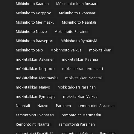
Mökinhoito Kaarina
Mökinhoito Kemiönsaari
Mökinhoito Korppoo
Mökinhoito Livonsaari
Mökinhoito Merimasku
Mökinhoito Naantali
Mökinhoito Nauvo
Mökinhoito Parainen
Mökinhoito Raasepori
Mökinhoito Rymättylä
Mökinhoito Salo
Mökinhoito Velkua
mökkitalkkari
mökkitalkkari Askainen
mökkitalkkari Kaarina
mökkitalkkari Korppoo
mökkitalkkari Livonsaari
mökkitalkkari Merimasku
mökkitalkkari Naantali
mökkitalkkari Nauvo
Mökkitalkkari Parainen
mökkitalkkari Rymättylä
mökkitalkkari Velkua
Naantali
Nauvo
Parainen
remontointi Askainen
remontointi Livonsaari
remontointi Merimasku
Remontointi Naantali
remontointi Parainen
remontointi Rymättylä
remontointi Velkua
Rymättylä