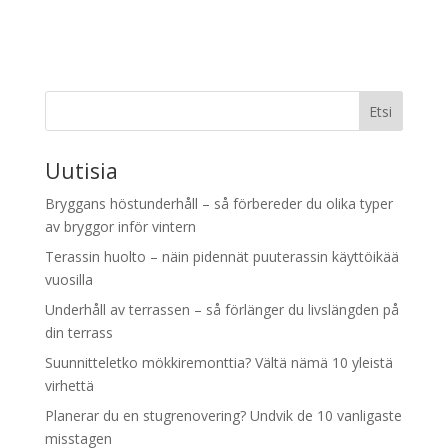
Etsi
Uutisia
Bryggans höstunderhåll – så förbereder du olika typer
av bryggor inför vintern
Terassin huolto – näin pidennät puuterassin käyttöikää
vuosilla
Underhåll av terrassen – så förlänger du livslängden på
din terrass
Suunnitteletko mökkiremonttia? Vältä nämä 10 yleistä
virhettä
Planerar du en stugrenovering? Undvik de 10 vanligaste
misstagen