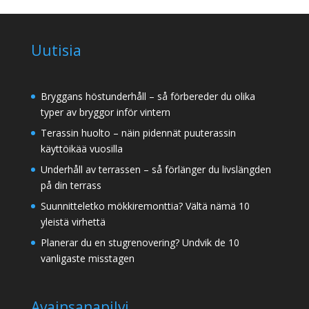
Uutisia
Bryggans höstunderhåll – så förbereder du olika
typer av bryggor inför vintern
Terassin huolto – näin pidennät puuterassin
käyttöikää vuosilla
Underhåll av terrassen – så förlänger du livslängden
på din terrass
Suunnitteletko mökkiremonttia? Vältä nämä 10
yleistä virhettä
Planerar du en stugrenovering? Undvik de 10
vanligaste misstagen
Avainsanapilvi