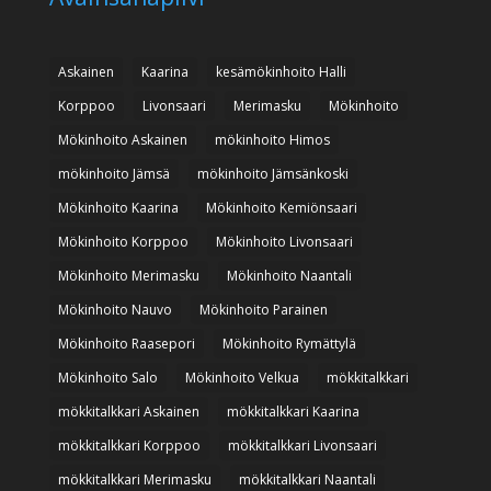
Askainen
Kaarina
kesämökinhoito Halli
Korppoo
Livonsaari
Merimasku
Mökinhoito
Mökinhoito Askainen
mökinhoito Himos
mökinhoito Jämsä
mökinhoito Jämsänkoski
Mökinhoito Kaarina
Mökinhoito Kemiönsaari
Mökinhoito Korppoo
Mökinhoito Livonsaari
Mökinhoito Merimasku
Mökinhoito Naantali
Mökinhoito Nauvo
Mökinhoito Parainen
Mökinhoito Raasepori
Mökinhoito Rymättylä
Mökinhoito Salo
Mökinhoito Velkua
mökkitalkkari
mökkitalkkari Askainen
mökkitalkkari Kaarina
mökkitalkkari Korppoo
mökkitalkkari Livonsaari
mökkitalkkari Merimasku
mökkitalkkari Naantali