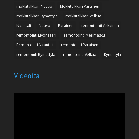
mökkitalkkari Nauvo
Mökkitalkkari Parainen
mökkitalkkari Rymättylä
mökkitalkkari Velkua
Naantali
Nauvo
Parainen
remontointi Askainen
remontointi Livonsaari
remontointi Merimasku
Remontointi Naantali
remontointi Parainen
remontointi Rymättylä
remontointi Velkua
Rymättylä
Videoita