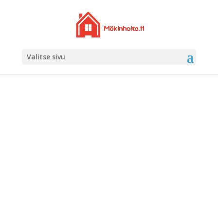
Valitse sivu
RÄYSTÄI­DEN
PUHDIS­TUS
Remontit ammatti­taitoisesti