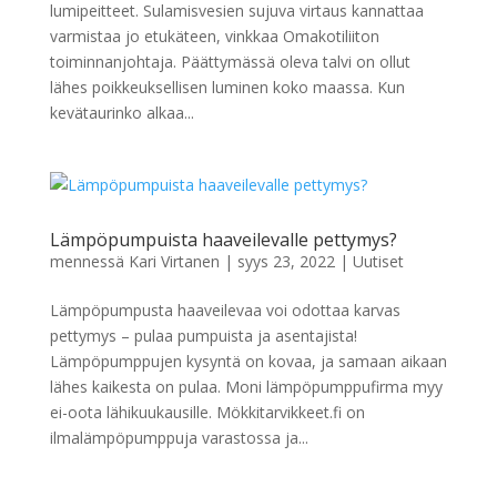
lumipeitteet. Sulamisvesien sujuva virtaus kannattaa
varmistaa jo etukäteen, vinkkaa Omakotiliiton
toiminnanjohtaja. Päättymässä oleva talvi on ollut
lähes poikkeuksellisen luminen koko maassa. Kun
kevätaurinko alkaa...
Lämpöpumpuista haaveilevalle pettymys?
mennessä
Kari Virtanen
|
syys 23, 2022
|
Uutiset
Lämpöpumpusta haaveilevaa voi odottaa karvas
pettymys – pulaa pumpuista ja asentajista!
Lämpöpumppujen kysyntä on kovaa, ja samaan aikaan
lähes kaikesta on pulaa. Moni lämpöpumppufirma myy
ei-oota lähikuukausille. Mökkitarvikkeet.fi on
ilmalämpöpumppuja varastossa ja...