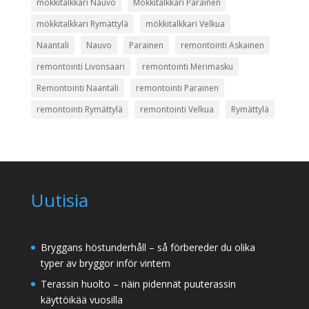
mökkitalkkari Nauvo
Mökkitalkkari Parainen
mökkitalkkari Rymättylä
mökkitalkkari Velkua
Naantali
Nauvo
Parainen
remontointi Askainen
remontointi Livonsaari
remontointi Merimasku
Remontointi Naantali
remontointi Parainen
remontointi Rymättylä
remontointi Velkua
Rymättylä
Uutisia
Bryggans höstunderhåll – så förbereder du olika
typer av bryggor inför vintern
Terassin huolto – näin pidennät puuterassin
käyttöikää vuosilla