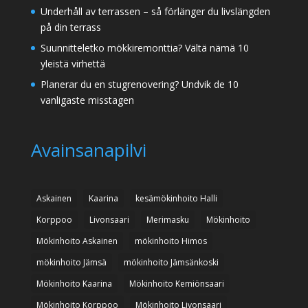
Underhåll av terrassen – så förlänger du livslängden
på din terrass
Suunnitteletko mökkiremonttia? Vältä nämä 10
yleistä virhettä
Planerar du en stugrenovering? Undvik de 10
vanligaste misstagen
Avainsanapilvi
Askainen
Kaarina
kesämökinhoito Halli
Korppoo
Livonsaari
Merimasku
Mökinhoito
Mökinhoito Askainen
mökinhoito Himos
mökinhoito Jämsä
mökinhoito Jämsänkoski
Mökinhoito Kaarina
Mökinhoito Kemiönsaari
Mökinhoito Korppoo
Mökinhoito Livonsaari