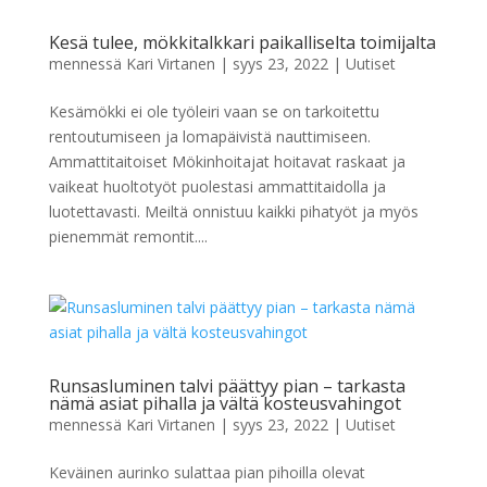
Kesä tulee, mökkitalkkari paikalliselta toimijalta
mennessä
Kari Virtanen
|
syys 23, 2022
|
Uutiset
Kesämökki ei ole työleiri vaan se on tarkoitettu
rentoutumiseen ja lomapäivistä nauttimiseen.
Ammattitaitoiset Mökinhoitajat hoitavat raskaat ja
vaikeat huoltotyöt puolestasi ammattitaidolla ja
luotettavasti. Meiltä onnistuu kaikki pihatyöt ja myös
pienemmät remontit....
Runsasluminen talvi päättyy pian – tarkasta
nämä asiat pihalla ja vältä kosteusvahingot
mennessä
Kari Virtanen
|
syys 23, 2022
|
Uutiset
Keväinen aurinko sulattaa pian pihoilla olevat