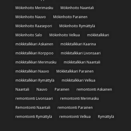
Mökinhoito Merimasku
Mökinhoito Naantali
Mökinhoito Nauvo
Mökinhoito Parainen
Mökinhoito Raasepori
Mökinhoito Rymättylä
Mökinhoito Salo
Mökinhoito Velkua
mökkitalkkari
mökkitalkkari Askainen
mökkitalkkari Kaarina
mökkitalkkari Korppoo
mökkitalkkari Livonsaari
mökkitalkkari Merimasku
mökkitalkkari Naantali
mökkitalkkari Nauvo
Mökkitalkkari Parainen
mökkitalkkari Rymättylä
mökkitalkkari Velkua
Naantali
Nauvo
Parainen
remontointi Askainen
remontointi Livonsaari
remontointi Merimasku
Remontointi Naantali
remontointi Parainen
remontointi Rymättylä
remontointi Velkua
Rymättylä