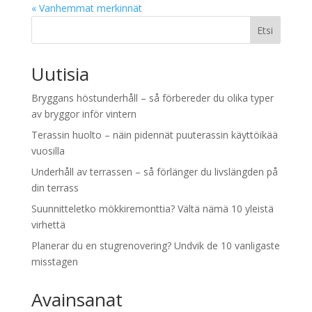
« Vanhemmat merkinnät
Etsi
Uutisia
Bryggans höstunderhåll – så förbereder du olika typer
av bryggor inför vintern
Terassin huolto – näin pidennät puuterassin käyttöikää
vuosilla
Underhåll av terrassen – så förlänger du livslängden på
din terrass
Suunnitteletko mökkiremonttia? Vältä nämä 10 yleistä
virhettä
Planerar du en stugrenovering? Undvik de 10 vanligaste
misstagen
Avainsanat