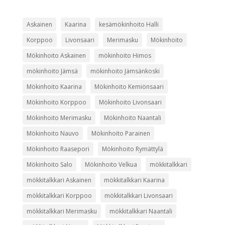
Askainen
Kaarina
kesämökinhoito Halli
Korppoo
Livonsaari
Merimasku
Mökinhoito
Mökinhoito Askainen
mökinhoito Himos
mökinhoito Jämsä
mökinhoito Jämsänkoski
Mökinhoito Kaarina
Mökinhoito Kemiönsaari
Mökinhoito Korppoo
Mökinhoito Livonsaari
Mökinhoito Merimasku
Mökinhoito Naantali
Mökinhoito Nauvo
Mökinhoito Parainen
Mökinhoito Raasepori
Mökinhoito Rymättylä
Mökinhoito Salo
Mökinhoito Velkua
mökkitalkkari
mökkitalkkari Askainen
mökkitalkkari Kaarina
mökkitalkkari Korppoo
mökkitalkkari Livonsaari
mökkitalkkari Merimasku
mökkitalkkari Naantali