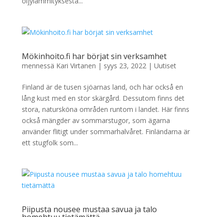
öljylämmityksestä...
Mökinhoito.fi har börjat sin verksamhet
mennessä
Kari Virtanen
|
syys 23, 2022
|
Uutiset
Finland är de tusen sjöarnas land, och har också en
lång kust med en stor skärgård. Dessutom finns det
stora, natursköna områden runtom i landet. Här finns
också mängder av sommarstugor, som ägarna
använder flitigt under sommarhalvåret. Finländarna är
ett stugfolk som...
Piipusta nousee mustaa savua ja talo