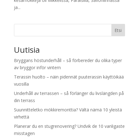
kesämökkejä oli Mikkelissä, Paraisilla, Savonlinnassa
ja...
Etsi
Uutisia
Bryggans höstunderhåll – så förbereder du olika typer
av bryggor inför vintern
Terassin huolto – näin pidennät puuterassin käyttöikää
vuosilla
Underhåll av terrassen – så förlänger du livslängden på
din terrass
Suunnitteletko mökkiremonttia? Vältä nämä 10 yleistä
virhettä
Planerar du en stugrenovering? Undvik de 10 vanligaste
misstagen