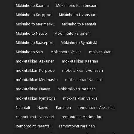
Mökinhoito Kaarina
Mökinhoito Kemiönsaari
Mökinhoito Korppoo
Mökinhoito Livonsaari
Mökinhoito Merimasku
Mökinhoito Naantali
Mökinhoito Nauvo
Mökinhoito Parainen
Mökinhoito Raasepori
Mökinhoito Rymättylä
Mökinhoito Salo
Mökinhoito Velkua
mökkitalkkari
mökkitalkkari Askainen
mökkitalkkari Kaarina
mökkitalkkari Korppoo
mökkitalkkari Livonsaari
mökkitalkkari Merimasku
mökkitalkkari Naantali
mökkitalkkari Nauvo
Mökkitalkkari Parainen
mökkitalkkari Rymättylä
mökkitalkkari Velkua
Naantali
Nauvo
Parainen
remontointi Askainen
remontointi Livonsaari
remontointi Merimasku
Remontointi Naantali
remontointi Parainen