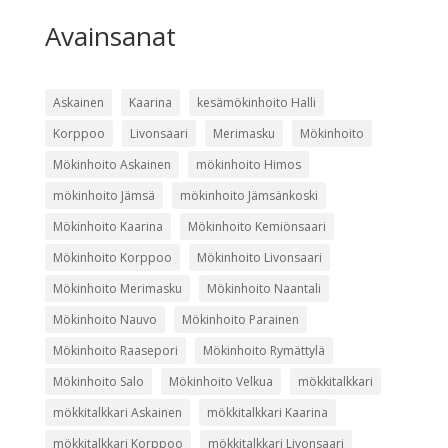
Avainsanat
Askainen
Kaarina
kesämökinhoito Halli
Korppoo
Livonsaari
Merimasku
Mökinhoito
Mökinhoito Askainen
mökinhoito Himos
mökinhoito Jämsä
mökinhoito Jämsänkoski
Mökinhoito Kaarina
Mökinhoito Kemiönsaari
Mökinhoito Korppoo
Mökinhoito Livonsaari
Mökinhoito Merimasku
Mökinhoito Naantali
Mökinhoito Nauvo
Mökinhoito Parainen
Mökinhoito Raasepori
Mökinhoito Rymättylä
Mökinhoito Salo
Mökinhoito Velkua
mökkitalkkari
mökkitalkkari Askainen
mökkitalkkari Kaarina
mökkitalkkari Korppoo
mökkitalkkari Livonsaari