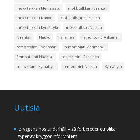
mökkitalkkari Merimasku
mökkitalkkari Naantali
mökkitalkkari Nauvo
Mökkitalkkari Parainen
mökkitalkkari Rymättylä
mökkitalkkari Velkua
Naantali
Nauvo
Parainen
remontointi Askainen
remontointi Livonsaari
remontointi Merimasku
Remontointi Naantali
remontointi Parainen
remontointi Rymättylä
remontointi Velkua
Rymättylä
Uutisia
Bryggans höstunderhåll – så förbereder du olika
typer av bryggor inför vintern