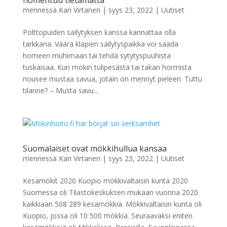
homehtuu tietämättä
mennessä
Kari Virtanen
|
syys 23, 2022
|
Uutiset
Polttopuiden säilytyksen kanssa kannattaa olla
tarkkana. Väärä klapien säilytyspaikka voi saada
homeen muhimaan tai tehdä sytytyspuuhista
tuskaisaa. Kun mökin tulipesästä tai takan hormista
nousee mustaa savua, jotain on mennyt pieleen. Tuttu
tilanne? – Musta savu...
Suomalaiset ovat mökkihullua kansaa
mennessä
Kari Virtanen
|
syys 23, 2022
|
Uutiset
Kesämökit 2020 Kuopio mökkivaltaisin kunta 2020
Suomessa oli Tilastokeskuksen mukaan vuonna 2020
kaikkiaan 508 289 kesämökkiä. Mökkivaltaisin kunta oli
Kuopio, jossa oli 10 500 mökkiä. Seuraavaksi eniten