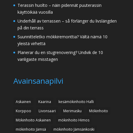
Terassin huolto – näin pidennät puuterassin
käyttöikää vuosilla
Underhåll av terrassen – så förlänger du livslängden
på din terrass
Suunnitteletko mökkiremonttia? Vältä nämä 10
yleistä virhettä
Planerar du en stugrenovering? Undvik de 10
vanligaste misstagen
Avainsanapilvi
Askainen
Kaarina
kesämökinhoito Halli
Korppoo
Livonsaari
Merimasku
Mökinhoito
Mökinhoito Askainen
mökinhoito Himos
mökinhoito Jämsä
mökinhoito Jämsänkoski