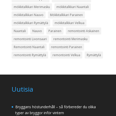
mökkitalkkari Merimasku
mökkitalkkari Naantali
mökkitalkkari Nauvo
Mökkitalkkari Parainen
mökkitalkkari Rymättylä
mökkitalkkari Velkua
Naantali
Nauvo
Parainen
remontointi Askainen
remontointi Livonsaari
remontointi Merimasku
Remontointi Naantali
remontointi Parainen
remontointi Rymättylä
remontointi Velkua
Rymättylä
Uutisia
Bryggans höstunderhåll – så förbereder du olika
typer av bryggor inför vintern