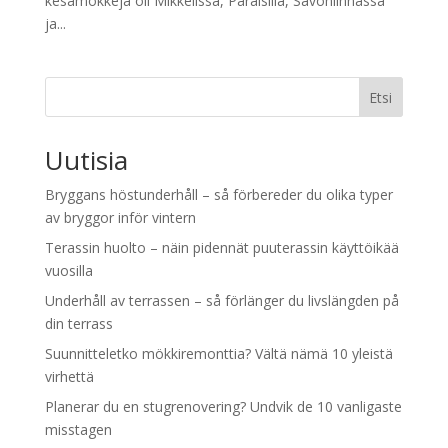
kesämökkejä oli Mikkelissä, Paraisilla, Savonlinnassa
ja...
Etsi
Uutisia
Bryggans höstunderhåll – så förbereder du olika typer
av bryggor inför vintern
Terassin huolto – näin pidennät puuterassin käyttöikää
vuosilla
Underhåll av terrassen – så förlänger du livslängden på
din terrass
Suunnitteletko mökkiremonttia? Vältä nämä 10 yleistä
virhettä
Planerar du en stugrenovering? Undvik de 10 vanligaste
misstagen