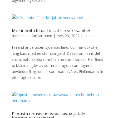
öljylämmityksestä...
Mökinhoito.fi har börjat sin verksamhet
mennessä
Kari Virtanen
|
syys 23, 2022
|
Uutiset
Finland är de tusen sjöarnas land, och har också en
lång kust med en stor skärgård. Dessutom finns det
stora, natursköna områden runtom i landet. Här finns
också mängder av sommarstugor, som ägarna
använder flitigt under sommarhalvåret. Finländarna är
ett stugfolk som...
Piipusta nousee mustaa savua ja talo