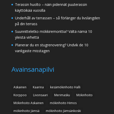
Terassin huolto – näin pidennät puuterassin
käyttöikää vuosilla
Underhåll av terrassen – så förlänger du livslängden
på din terrass
Suunnitteletko mökkiremonttia? Vältä nämä 10
yleistä virhettä
Planerar du en stugrenovering? Undvik de 10
vanligaste misstagen
Avainsanapilvi
Askainen
Kaarina
kesämökinhoito Halli
Korppoo
Livonsaari
Merimasku
Mökinhoito
Mökinhoito Askainen
mökinhoito Himos
mökinhoito Jämsä
mökinhoito Jämsänkoski