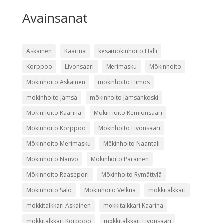
Avainsanat
Askainen
Kaarina
kesämökinhoito Halli
Korppoo
Livonsaari
Merimasku
Mökinhoito
Mökinhoito Askainen
mökinhoito Himos
mökinhoito Jämsä
mökinhoito Jämsänkoski
Mökinhoito Kaarina
Mökinhoito Kemiönsaari
Mökinhoito Korppoo
Mökinhoito Livonsaari
Mökinhoito Merimasku
Mökinhoito Naantali
Mökinhoito Nauvo
Mökinhoito Parainen
Mökinhoito Raasepori
Mökinhoito Rymättylä
Mökinhoito Salo
Mökinhoito Velkua
mökkitalkkari
mökkitalkkari Askainen
mökkitalkkari Kaarina
mökkitalkkari Korppoo
mökkitalkkari Livonsaari