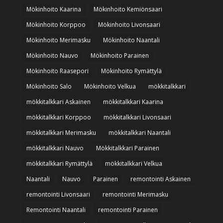
Mökinhoito Kaarina
Mökinhoito Kemiönsaari
Mökinhoito Korppoo
Mökinhoito Livonsaari
Mökinhoito Merimasku
Mökinhoito Naantali
Mökinhoito Nauvo
Mökinhoito Parainen
Mökinhoito Raasepori
Mökinhoito Rymättylä
Mökinhoito Salo
Mökinhoito Velkua
mökkitalkkari
mökkitalkkari Askainen
mökkitalkkari Kaarina
mökkitalkkari Korppoo
mökkitalkkari Livonsaari
mökkitalkkari Merimasku
mökkitalkkari Naantali
mökkitalkkari Nauvo
Mökkitalkkari Parainen
mökkitalkkari Rymättylä
mökkitalkkari Velkua
Naantali
Nauvo
Parainen
remontointi Askainen
remontointi Livonsaari
remontointi Merimasku
Remontointi Naantali
remontointi Parainen