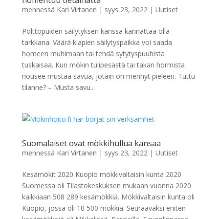
homehtuu tietämättä
mennessä
Kari Virtanen
|
syys 23, 2022
|
Uutiset
Polttopuiden säilytyksen kanssa kannattaa olla
tarkkana. Väärä klapien säilytyspaikka voi saada
homeen muhimaan tai tehdä sytytyspuuhista
tuskaisaa. Kun mökin tulipesästä tai takan hormista
nousee mustaa savua, jotain on mennyt pieleen. Tuttu
tilanne? – Musta savu...
Suomalaiset ovat mökkihullua kansaa
mennessä
Kari Virtanen
|
syys 23, 2022
|
Uutiset
Kesämökit 2020 Kuopio mökkivaltaisin kunta 2020
Suomessa oli Tilastokeskuksen mukaan vuonna 2020
kaikkiaan 508 289 kesämökkiä. Mökkivaltaisin kunta oli
Kuopio, jossa oli 10 500 mökkiä. Seuraavaksi eniten