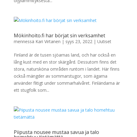
öljylämmityksestä...
Mökinhoito.fi har börjat sin verksamhet
mennessä
Kari Virtanen
|
syys 23, 2022
|
Uutiset
Finland är de tusen sjöarnas land, och har också en
lång kust med en stor skärgård. Dessutom finns det
stora, natursköna områden runtom i landet. Här finns
också mängder av sommarstugor, som ägarna
använder flitigt under sommarhalvåret. Finländarna är
ett stugfolk som...
Piipusta nousee mustaa savua ja talo