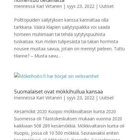
homehtuu tietämättä
mennessä
Kari Virtanen
|
syys 23, 2022
|
Uutiset
Polttopuiden säilytyksen kanssa kannattaa olla
tarkkana. Väärä klapien säilytyspaikka voi saada
homeen muhimaan tai tehdä sytytyspuuhista
tuskaisaa. Kun mökin tulipesästä tai takan hormista
nousee mustaa savua, jotain on mennyt pieleen. Tuttu
tilanne? – Musta savu...
Suomalaiset ovat mökkihullua kansaa
mennessä
Kari Virtanen
|
syys 23, 2022
|
Uutiset
Kesämökit 2020 Kuopio mökkivaltaisin kunta 2020
Suomessa oli Tilastokeskuksen mukaan vuonna 2020
kaikkiaan 508 289 kesämökkiä. Mökkivaltaisin kunta oli
Kuopio, jossa oli 10 500 mökkiä. Seuraavaksi eniten