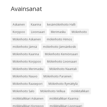
Avainsanat
Askainen
Kaarina
kesämökinhoito Halli
Korppoo
Livonsaari
Merimasku
Mökinhoito
Mökinhoito Askainen
mökinhoito Himos
mökinhoito Jämsä
mökinhoito Jämsänkoski
Mökinhoito Kaarina
Mökinhoito Kemiönsaari
Mökinhoito Korppoo
Mökinhoito Livonsaari
Mökinhoito Merimasku
Mökinhoito Naantali
Mökinhoito Nauvo
Mökinhoito Parainen
Mökinhoito Raasepori
Mökinhoito Rymättylä
Mökinhoito Salo
Mökinhoito Velkua
mökkitalkkari
mökkitalkkari Askainen
mökkitalkkari Kaarina
mökkitalkkari Korppoo
mökkitalkkari Livonsaari