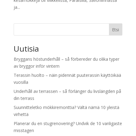
kesämökkejä oli Mikkelissä, Paraisilla, Savonlinnassa
ja...
Etsi
Uutisia
Bryggans höstunderhåll – så förbereder du olika typer
av bryggor inför vintern
Terassin huolto – näin pidennät puuterassin käyttöikää
vuosilla
Underhåll av terrassen – så förlänger du livslängden på
din terrass
Suunnitteletko mökkiremonttia? Vältä nämä 10 yleistä
virhettä
Planerar du en stugrenovering? Undvik de 10 vanligaste
misstagen