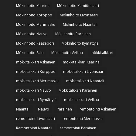
Mökinhoito Kaarina
Mökinhoito Kemiönsaari
Mökinhoito Korppoo
Mökinhoito Livonsaari
Mökinhoito Merimasku
Mökinhoito Naantali
Mökinhoito Nauvo
Mökinhoito Parainen
Mökinhoito Raasepori
Mökinhoito Rymättylä
Mökinhoito Salo
Mökinhoito Velkua
mökkitalkkari
mökkitalkkari Askainen
mökkitalkkari Kaarina
mökkitalkkari Korppoo
mökkitalkkari Livonsaari
mökkitalkkari Merimasku
mökkitalkkari Naantali
mökkitalkkari Nauvo
Mökkitalkkari Parainen
mökkitalkkari Rymättylä
mökkitalkkari Velkua
Naantali
Nauvo
Parainen
remontointi Askainen
remontointi Livonsaari
remontointi Merimasku
Remontointi Naantali
remontointi Parainen