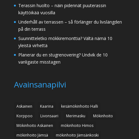
Terassin huolto – näin pidennät puuterassin
käyttöikää vuosilla
Underhåll av terrassen – så förlänger du livslängden
på din terrass
Suunnitteletko mökkiremonttia? Vältä nämä 10
yleistä virhettä
Planerar du en stugrenovering? Undvik de 10
vanligaste misstagen
Avainsanapilvi
Askainen
Kaarina
kesämökinhoito Halli
Korppoo
Livonsaari
Merimasku
Mökinhoito
Mökinhoito Askainen
mökinhoito Himos
mökinhoito Jämsä
mökinhoito Jämsänkoski