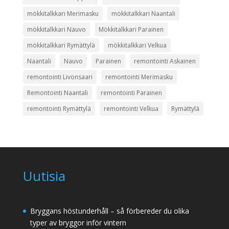
mökkitalkkari Merimasku
mökkitalkkari Naantali
mökkitalkkari Nauvo
Mökkitalkkari Parainen
mökkitalkkari Rymättylä
mökkitalkkari Velkua
Naantali
Nauvo
Parainen
remontointi Askainen
remontointi Livonsaari
remontointi Merimasku
Remontointi Naantali
remontointi Parainen
remontointi Rymättylä
remontointi Velkua
Rymättylä
Uutisia
Bryggans höstunderhåll – så förbereder du olika
typer av bryggor inför vintern