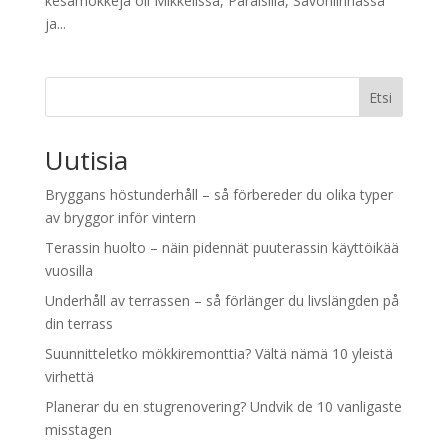
kesämökkejä oli Mikkelissä, Paraisilla, Savonlinnassa
ja...
Etsi
Uutisia
Bryggans höstunderhåll – så förbereder du olika typer
av bryggor inför vintern
Terassin huolto – näin pidennät puuterassin käyttöikää
vuosilla
Underhåll av terrassen – så förlänger du livslängden på
din terrass
Suunnitteletko mökkiremonttia? Vältä nämä 10 yleistä
virhettä
Planerar du en stugrenovering? Undvik de 10 vanligaste
misstagen