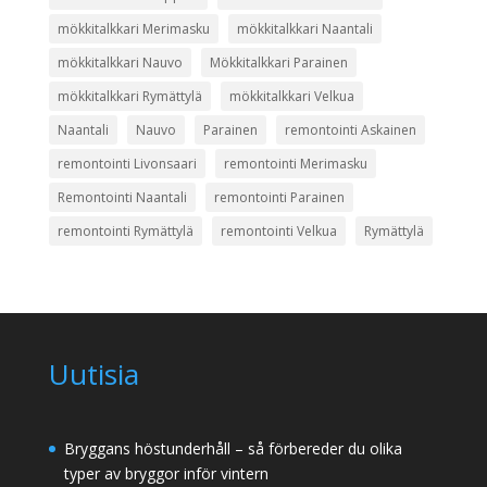
mökkitalkkari Merimasku
mökkitalkkari Naantali
mökkitalkkari Nauvo
Mökkitalkkari Parainen
mökkitalkkari Rymättylä
mökkitalkkari Velkua
Naantali
Nauvo
Parainen
remontointi Askainen
remontointi Livonsaari
remontointi Merimasku
Remontointi Naantali
remontointi Parainen
remontointi Rymättylä
remontointi Velkua
Rymättylä
Uutisia
Bryggans höstunderhåll – så förbereder du olika
typer av bryggor inför vintern