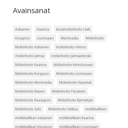
Avainsanat
Askainen
Kaarina
kesämökinhoito Halli
Korppoo
Livonsaari
Merimasku
Mökinhoito
Mökinhoito Askainen
mökinhoito Himos
mökinhoito Jämsä
mökinhoito Jämsänkoski
Mökinhoito Kaarina
Mökinhoito Kemiönsaari
Mökinhoito Korppoo
Mökinhoito Livonsaari
Mökinhoito Merimasku
Mökinhoito Naantali
Mökinhoito Nauvo
Mökinhoito Parainen
Mökinhoito Raasepori
Mökinhoito Rymättylä
Mökinhoito Salo
Mökinhoito Velkua
mökkitalkkari
mökkitalkkari Askainen
mökkitalkkari Kaarina
mökkitalkkari Korppoo
mökkitalkkari Livonsaari