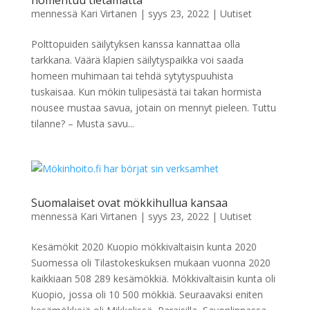
homehtuu tietämättä
mennessä
Kari Virtanen
|
syys 23, 2022
|
Uutiset
Polttopuiden säilytyksen kanssa kannattaa olla
tarkkana. Väärä klapien säilytyspaikka voi saada
homeen muhimaan tai tehdä sytytyspuuhista
tuskaisaa. Kun mökin tulipesästä tai takan hormista
nousee mustaa savua, jotain on mennyt pieleen. Tuttu
tilanne? – Musta savu...
Suomalaiset ovat mökkihullua kansaa
mennessä
Kari Virtanen
|
syys 23, 2022
|
Uutiset
Kesämökit 2020 Kuopio mökkivaltaisin kunta 2020
Suomessa oli Tilastokeskuksen mukaan vuonna 2020
kaikkiaan 508 289 kesämökkiä. Mökkivaltaisin kunta oli
Kuopio, jossa oli 10 500 mökkiä. Seuraavaksi eniten