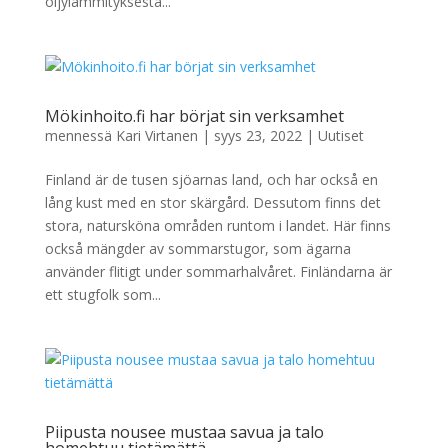
öljylämmityksestä...
Mökinhoito.fi har börjat sin verksamhet
mennessä
Kari Virtanen
|
syys 23, 2022
|
Uutiset
Finland är de tusen sjöarnas land, och har också en
lång kust med en stor skärgård. Dessutom finns det
stora, natursköna områden runtom i landet. Här finns
också mängder av sommarstugor, som ägarna
använder flitigt under sommarhalvåret. Finländarna är
ett stugfolk som...
Piipusta nousee mustaa savua ja talo