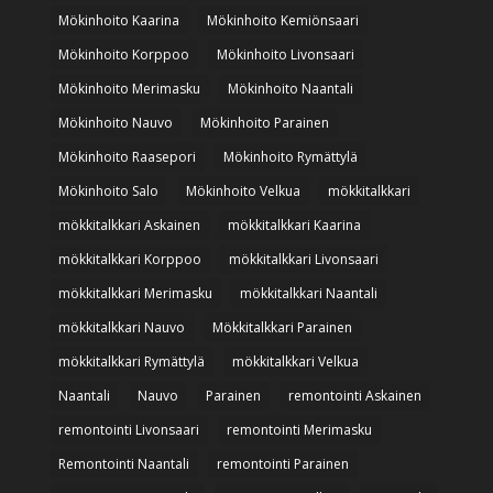
Mökinhoito Kaarina
Mökinhoito Kemiönsaari
Mökinhoito Korppoo
Mökinhoito Livonsaari
Mökinhoito Merimasku
Mökinhoito Naantali
Mökinhoito Nauvo
Mökinhoito Parainen
Mökinhoito Raasepori
Mökinhoito Rymättylä
Mökinhoito Salo
Mökinhoito Velkua
mökkitalkkari
mökkitalkkari Askainen
mökkitalkkari Kaarina
mökkitalkkari Korppoo
mökkitalkkari Livonsaari
mökkitalkkari Merimasku
mökkitalkkari Naantali
mökkitalkkari Nauvo
Mökkitalkkari Parainen
mökkitalkkari Rymättylä
mökkitalkkari Velkua
Naantali
Nauvo
Parainen
remontointi Askainen
remontointi Livonsaari
remontointi Merimasku
Remontointi Naantali
remontointi Parainen