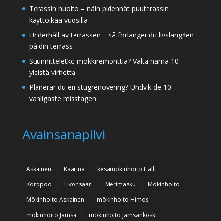
Terassin huolto – näin pidennät puuterassin
käyttöikää vuosilla
Underhåll av terrassen – så förlänger du livslängden
på din terrass
Suunnitteletko mökkiremonttia? Vältä nämä 10
yleistä virhettä
Planerar du en stugrenovering? Undvik de 10
vanligaste misstagen
Avainsanapilvi
Askainen
Kaarina
kesämökinhoito Halli
Korppoo
Livonsaari
Merimasku
Mökinhoito
Mökinhoito Askainen
mökinhoito Himos
mökinhoito Jämsä
mökinhoito Jämsänkoski