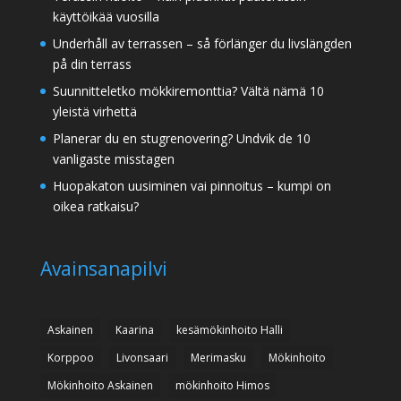
käyttöikää vuosilla
Underhåll av terrassen – så förlänger du livslängden
på din terrass
Suunnitteletko mökkiremonttia? Vältä nämä 10
yleistä virhettä
Planerar du en stugrenovering? Undvik de 10
vanligaste misstagen
Huopakaton uusiminen vai pinnoitus – kumpi on
oikea ratkaisu?
Avainsanapilvi
Askainen
Kaarina
kesämökinhoito Halli
Korppoo
Livonsaari
Merimasku
Mökinhoito
Mökinhoito Askainen
mökinhoito Himos