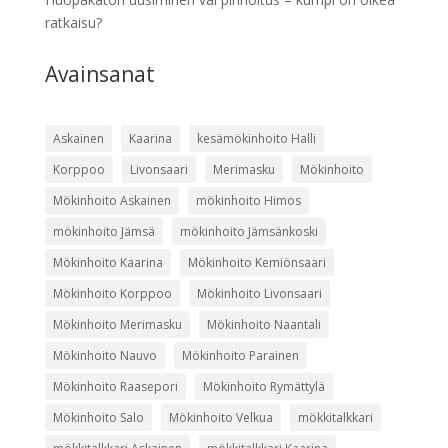
ratkaisu?
Avainsanat
Askainen
Kaarina
kesämökinhoito Halli
Korppoo
Livonsaari
Merimasku
Mökinhoito
Mökinhoito Askainen
mökinhoito Himos
mökinhoito Jämsä
mökinhoito Jämsänkoski
Mökinhoito Kaarina
Mökinhoito Kemiönsaari
Mökinhoito Korppoo
Mökinhoito Livonsaari
Mökinhoito Merimasku
Mökinhoito Naantali
Mökinhoito Nauvo
Mökinhoito Parainen
Mökinhoito Raasepori
Mökinhoito Rymättylä
Mökinhoito Salo
Mökinhoito Velkua
mökkitalkkari