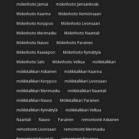
mökinhoito Jämsä
mökinhoito Jämsänkoski
Mökinhoito Kaarina
Mökinhoito Kemiönsaari
Mökinhoito Korppoo
Mökinhoito Livonsaari
Mökinhoito Merimasku
Mökinhoito Naantali
Mökinhoito Nauvo
Mökinhoito Parainen
Mökinhoito Raasepori
Mökinhoito Rymättylä
Mökinhoito Salo
Mökinhoito Velkua
mökkitalkkari
mökkitalkkari Askainen
mökkitalkkari Kaarina
mökkitalkkari Korppoo
mökkitalkkari Livonsaari
mökkitalkkari Merimasku
mökkitalkkari Naantali
mökkitalkkari Nauvo
Mökkitalkkari Parainen
mökkitalkkari Rymättylä
mökkitalkkari Velkua
Naantali
Nauvo
Parainen
remontointi Askainen
remontointi Livonsaari
remontointi Merimasku
Remontointi Naantali
remontointi Parainen