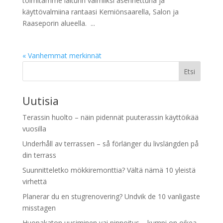
toimitamme laiturin valmiiksi asennettuna ja
käyttövalmiina rantaasi Kemiönsaarella, Salon ja
Raaseporin alueella. ...
« Vanhemmat merkinnät
Etsi
Uutisia
Terassin huolto – näin pidennät puuterassin käyttöikää
vuosilla
Underhåll av terrassen – så förlänger du livslängden på
din terrass
Suunnitteletko mökkiremonttia? Vältä nämä 10 yleistä
virhettä
Planerar du en stugrenovering? Undvik de 10 vanligaste
misstagen
Huopakaton uusiminen vai pinnoitus – kumpi on oikea