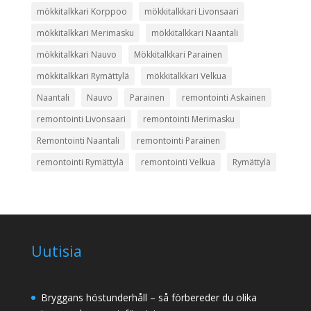
mökkitalkkari Korppoo
mökkitalkkari Livonsaari
mökkitalkkari Merimasku
mökkitalkkari Naantali
mökkitalkkari Nauvo
Mökkitalkkari Parainen
mökkitalkkari Rymättylä
mökkitalkkari Velkua
Naantali
Nauvo
Parainen
remontointi Askainen
remontointi Livonsaari
remontointi Merimasku
Remontointi Naantali
remontointi Parainen
remontointi Rymättylä
remontointi Velkua
Rymättylä
Uutisia
Bryggans höstunderhåll – så förbereder du olika