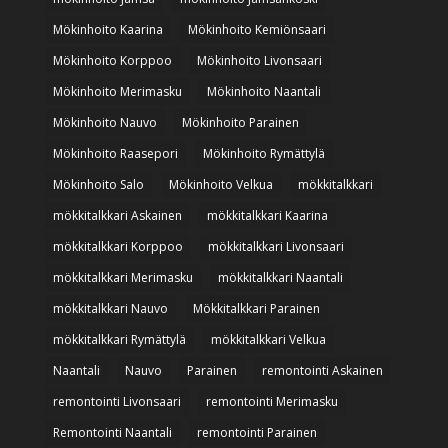
Mökinhoito Kaarina
Mökinhoito Kemiönsaari
Mökinhoito Korppoo
Mökinhoito Livonsaari
Mökinhoito Merimasku
Mökinhoito Naantali
Mökinhoito Nauvo
Mökinhoito Parainen
Mökinhoito Raasepori
Mökinhoito Rymättylä
Mökinhoito Salo
Mökinhoito Velkua
mökkitalkkari
mökkitalkkari Askainen
mökkitalkkari Kaarina
mökkitalkkari Korppoo
mökkitalkkari Livonsaari
mökkitalkkari Merimasku
mökkitalkkari Naantali
mökkitalkkari Nauvo
Mökkitalkkari Parainen
mökkitalkkari Rymättylä
mökkitalkkari Velkua
Naantali
Nauvo
Parainen
remontointi Askainen
remontointi Livonsaari
remontointi Merimasku
Remontointi Naantali
remontointi Parainen