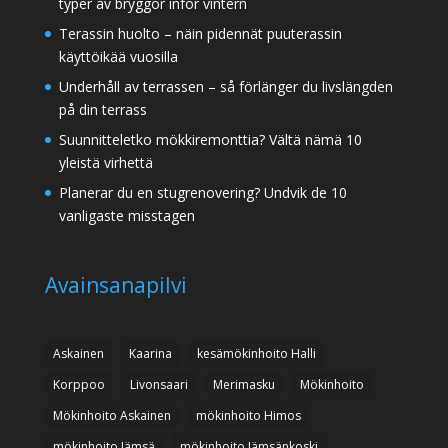
typer av bryggor inför vintern
Terassin huolto – näin pidennät puuterassin
käyttöikää vuosilla
Underhåll av terrassen – så förlänger du livslängden
på din terrass
Suunnitteletko mökkiremonttia? Vältä nämä 10
yleistä virhettä
Planerar du en stugrenovering? Undvik de 10
vanligaste misstagen
Avainsanapilvi
Askainen
Kaarina
kesämökinhoito Halli
Korppoo
Livonsaari
Merimasku
Mökinhoito
Mökinhoito Askainen
mökinhoito Himos
mökinhoito Jämsä
mökinhoito Jämsänkoski