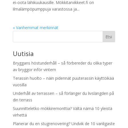
ei-oota lähikuukausille. Mökkitarvikkeet.fi on
ilmalämpöpumppuja varastossa ja...
« Vanhemmat merkinnät
Etsi
Uutisia
Bryggans höstunderhåll – så förbereder du olika typer
av bryggor inför vintern
Terassin huolto – näin pidennät puuterassin käyttöikää
vuosilla
Underhåll av terrassen – så förlänger du livslängden på
din terrass
Suunnitteletko mökkiremonttia? Vältä nämä 10 yleistä
virhettä
Planerar du en stugrenovering? Undvik de 10 vanligaste