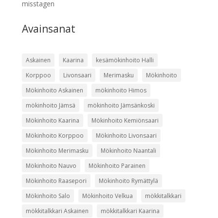
misstagen
Avainsanat
Askainen
Kaarina
kesämökinhoito Halli
Korppoo
Livonsaari
Merimasku
Mökinhoito
Mökinhoito Askainen
mökinhoito Himos
mökinhoito Jämsä
mökinhoito Jämsänkoski
Mökinhoito Kaarina
Mökinhoito Kemiönsaari
Mökinhoito Korppoo
Mökinhoito Livonsaari
Mökinhoito Merimasku
Mökinhoito Naantali
Mökinhoito Nauvo
Mökinhoito Parainen
Mökinhoito Raasepori
Mökinhoito Rymättylä
Mökinhoito Salo
Mökinhoito Velkua
mökkitalkkari
mökkitalkkari Askainen
mökkitalkkari Kaarina