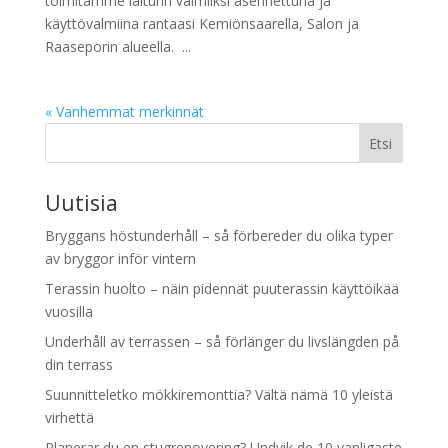
toimitamme laiturin valmiiksi asennettuna ja
käyttövalmiina rantaasi Kemiönsaarella, Salon ja
Raaseporin alueella. ...
« Vanhemmat merkinnät
Etsi
Uutisia
Bryggans höstunderhåll – så förbereder du olika typer
av bryggor inför vintern
Terassin huolto – näin pidennät puuterassin käyttöikää
vuosilla
Underhåll av terrassen – så förlänger du livslängden på
din terrass
Suunnitteletko mökkiremonttia? Vältä nämä 10 yleistä
virhettä
Planerar du en stugrenovering? Undvik de 10 vanligaste