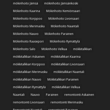
mökinhoito Jämsä
mökinhoito Jämsänkoski
Mökinhoito Kaarina
Mökinhoito Kemiönsaari
Mökinhoito Korppoo
Mökinhoito Livonsaari
Mökinhoito Merimasku
Mökinhoito Naantali
Mökinhoito Nauvo
Mökinhoito Parainen
Mökinhoito Raasepori
Mökinhoito Rymättylä
Mökinhoito Salo
Mökinhoito Velkua
mökkitalkkari
mökkitalkkari Askainen
mökkitalkkari Kaarina
mökkitalkkari Korppoo
mökkitalkkari Livonsaari
mökkitalkkari Merimasku
mökkitalkkari Naantali
mökkitalkkari Nauvo
Mökkitalkkari Parainen
mökkitalkkari Rymättylä
mökkitalkkari Velkua
Naantali
Nauvo
Parainen
remontointi Askainen
remontointi Livonsaari
remontointi Merimasku
Remontointi Naantali
remontointi Parainen