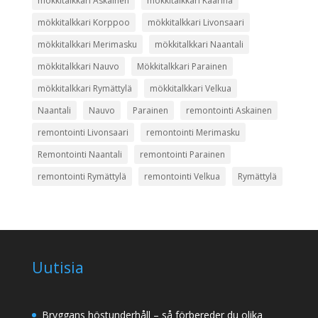
mökkitalkkari Askainen
mökkitalkkari Kaarina
mökkitalkkari Korppoo
mökkitalkkari Livonsaari
mökkitalkkari Merimasku
mökkitalkkari Naantali
mökkitalkkari Nauvo
Mökkitalkkari Parainen
mökkitalkkari Rymättylä
mökkitalkkari Velkua
Naantali
Nauvo
Parainen
remontointi Askainen
remontointi Livonsaari
remontointi Merimasku
Remontointi Naantali
remontointi Parainen
remontointi Rymättylä
remontointi Velkua
Rymättylä
Uutisia
Bryggans höstunderhåll – så förbereder du olika