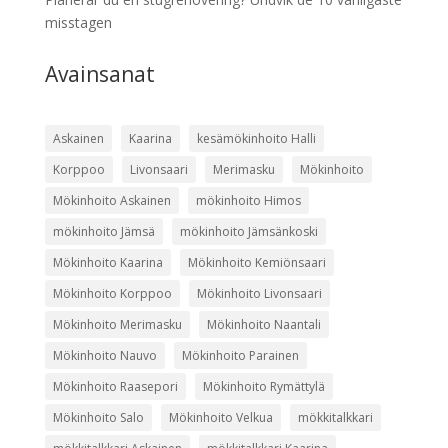
misstagen
Avainsanat
Askainen
Kaarina
kesämökinhoito Halli
Korppoo
Livonsaari
Merimasku
Mökinhoito
Mökinhoito Askainen
mökinhoito Himos
mökinhoito Jämsä
mökinhoito Jämsänkoski
Mökinhoito Kaarina
Mökinhoito Kemiönsaari
Mökinhoito Korppoo
Mökinhoito Livonsaari
Mökinhoito Merimasku
Mökinhoito Naantali
Mökinhoito Nauvo
Mökinhoito Parainen
Mökinhoito Raasepori
Mökinhoito Rymättylä
Mökinhoito Salo
Mökinhoito Velkua
mökkitalkkari