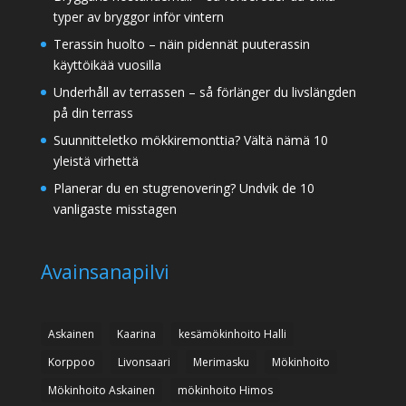
typer av bryggor inför vintern
Terassin huolto – näin pidennät puuterassin
käyttöikää vuosilla
Underhåll av terrassen – så förlänger du livslängden
på din terrass
Suunnitteletko mökkiremonttia? Vältä nämä 10
yleistä virhettä
Planerar du en stugrenovering? Undvik de 10
vanligaste misstagen
Avainsanapilvi
Askainen
Kaarina
kesämökinhoito Halli
Korppoo
Livonsaari
Merimasku
Mökinhoito
Mökinhoito Askainen
mökinhoito Himos