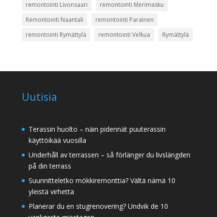
remontointi Livonsaari
remontointi Merimasku
Remontointi Naantali
remontointi Parainen
remontointi Rymättylä
remontointi Velkua
Rymättylä
Uutisia
Terassin huolto – näin pidennät puuterassin
käyttöikää vuosilla
Underhåll av terrassen – så förlänger du livslängden
på din terrass
Suunnitteletko mökkiremonttia? Vältä nämä 10
yleistä virhettä
Planerar du en stugrenovering? Undvik de 10