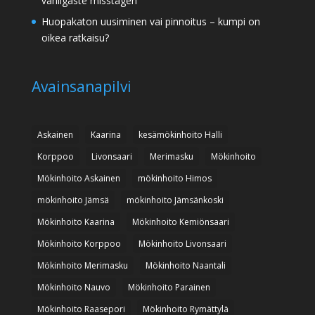
vanligaste misstagen
Huopakaton uusiminen vai pinnoitus – kumpi on
oikea ratkaisu?
Avainsanapilvi
Askainen
Kaarina
kesämökinhoito Halli
Korppoo
Livonsaari
Merimasku
Mökinhoito
Mökinhoito Askainen
mökinhoito Himos
mökinhoito Jämsä
mökinhoito Jämsänkoski
Mökinhoito Kaarina
Mökinhoito Kemiönsaari
Mökinhoito Korppoo
Mökinhoito Livonsaari
Mökinhoito Merimasku
Mökinhoito Naantali
Mökinhoito Nauvo
Mökinhoito Parainen
Mökinhoito Raasepori
Mökinhoito Rymättylä