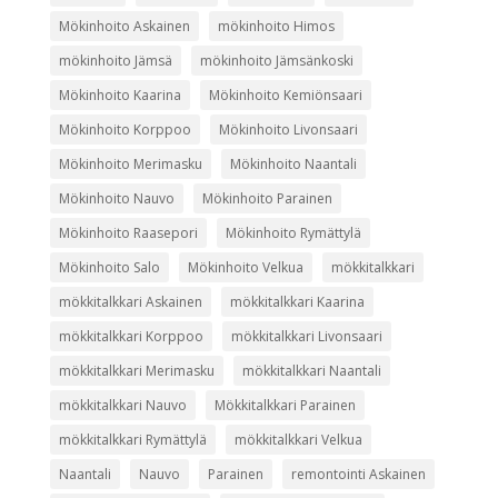
Mökinhoito Askainen
mökinhoito Himos
mökinhoito Jämsä
mökinhoito Jämsänkoski
Mökinhoito Kaarina
Mökinhoito Kemiönsaari
Mökinhoito Korppoo
Mökinhoito Livonsaari
Mökinhoito Merimasku
Mökinhoito Naantali
Mökinhoito Nauvo
Mökinhoito Parainen
Mökinhoito Raasepori
Mökinhoito Rymättylä
Mökinhoito Salo
Mökinhoito Velkua
mökkitalkkari
mökkitalkkari Askainen
mökkitalkkari Kaarina
mökkitalkkari Korppoo
mökkitalkkari Livonsaari
mökkitalkkari Merimasku
mökkitalkkari Naantali
mökkitalkkari Nauvo
Mökkitalkkari Parainen
mökkitalkkari Rymättylä
mökkitalkkari Velkua
Naantali
Nauvo
Parainen
remontointi Askainen