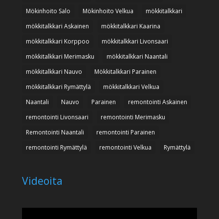
Mökinhoito Salo
Mökinhoito Velkua
mökkitalkkari
mökkitalkkari Askainen
mökkitalkkari Kaarina
mökkitalkkari Korppoo
mökkitalkkari Livonsaari
mökkitalkkari Merimasku
mökkitalkkari Naantali
mökkitalkkari Nauvo
Mökkitalkkari Parainen
mökkitalkkari Rymättylä
mökkitalkkari Velkua
Naantali
Nauvo
Parainen
remontointi Askainen
remontointi Livonsaari
remontointi Merimasku
Remontointi Naantali
remontointi Parainen
remontointi Rymättylä
remontointi Velkua
Rymättylä
Videoita