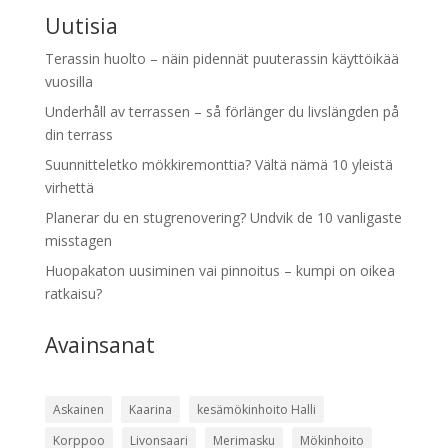
Uutisia
Terassin huolto – näin pidennät puuterassin käyttöikää
vuosilla
Underhåll av terrassen – så förlänger du livslängden på
din terrass
Suunnitteletko mökkiremonttia? Vältä nämä 10 yleistä
virhettä
Planerar du en stugrenovering? Undvik de 10 vanligaste
misstagen
Huopakaton uusiminen vai pinnoitus – kumpi on oikea
ratkaisu?
Avainsanat
Askainen
Kaarina
kesämökinhoito Halli
Korppoo
Livonsaari
Merimasku
Mökinhoito