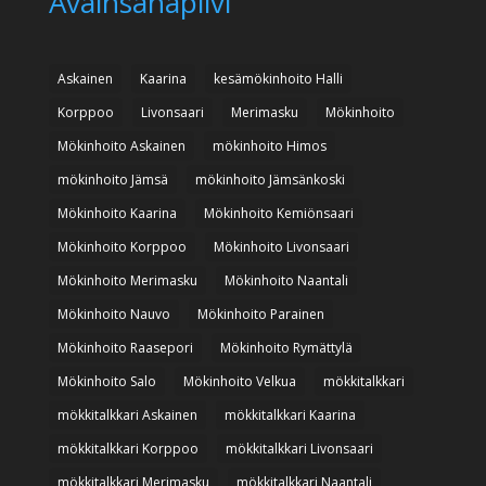
Avainsanapilvi
Askainen
Kaarina
kesämökinhoito Halli
Korppoo
Livonsaari
Merimasku
Mökinhoito
Mökinhoito Askainen
mökinhoito Himos
mökinhoito Jämsä
mökinhoito Jämsänkoski
Mökinhoito Kaarina
Mökinhoito Kemiönsaari
Mökinhoito Korppoo
Mökinhoito Livonsaari
Mökinhoito Merimasku
Mökinhoito Naantali
Mökinhoito Nauvo
Mökinhoito Parainen
Mökinhoito Raasepori
Mökinhoito Rymättylä
Mökinhoito Salo
Mökinhoito Velkua
mökkitalkkari
mökkitalkkari Askainen
mökkitalkkari Kaarina
mökkitalkkari Korppoo
mökkitalkkari Livonsaari
mökkitalkkari Merimasku
mökkitalkkari Naantali