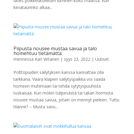
lähes poikkeuksellisen luminen koko maassa. Kun
kevätaurinko alkaa...
Piipusta nousee mustaa savua ja talo
homehtuu tietämättä
mennessä
Kari Virtanen
|
syys 23, 2022
|
Uutiset
Polttopuiden säilytyksen kanssa kannattaa olla
tarkkana. Väärä klapien säilytyspaikka voi saada
homeen muhimaan tai tehdä sytytyspuuhista
tuskaisaa. Kun mökin tulipesästä tai takan hormista
nousee mustaa savua, jotain on mennyt pieleen. Tuttu
tilanne? – Musta savu...