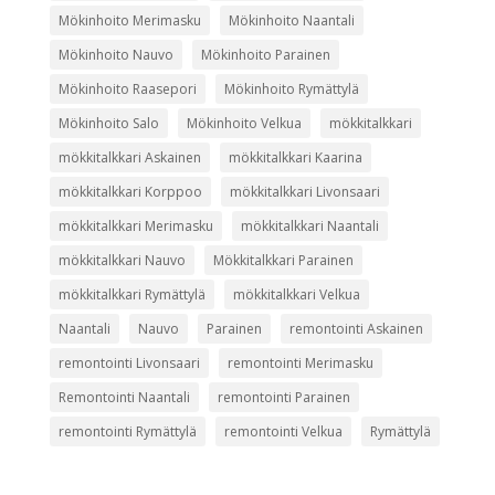
Mökinhoito Merimasku
Mökinhoito Naantali
Mökinhoito Nauvo
Mökinhoito Parainen
Mökinhoito Raasepori
Mökinhoito Rymättylä
Mökinhoito Salo
Mökinhoito Velkua
mökkitalkkari
mökkitalkkari Askainen
mökkitalkkari Kaarina
mökkitalkkari Korppoo
mökkitalkkari Livonsaari
mökkitalkkari Merimasku
mökkitalkkari Naantali
mökkitalkkari Nauvo
Mökkitalkkari Parainen
mökkitalkkari Rymättylä
mökkitalkkari Velkua
Naantali
Nauvo
Parainen
remontointi Askainen
remontointi Livonsaari
remontointi Merimasku
Remontointi Naantali
remontointi Parainen
remontointi Rymättylä
remontointi Velkua
Rymättylä