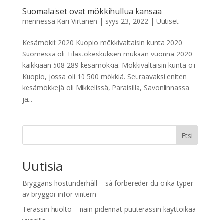
Suomalaiset ovat mökkihullua kansaa
mennessä
Kari Virtanen
|
syys 23, 2022
|
Uutiset
Kesämökit 2020 Kuopio mökkivaltaisin kunta 2020
Suomessa oli Tilastokeskuksen mukaan vuonna 2020
kaikkiaan 508 289 kesämökkiä. Mökkivaltaisin kunta oli
Kuopio, jossa oli 10 500 mökkiä. Seuraavaksi eniten
kesämökkejä oli Mikkelissä, Paraisilla, Savonlinnassa
ja...
Etsi
Uutisia
Bryggans höstunderhåll – så förbereder du olika typer
av bryggor inför vintern
Terassin huolto – näin pidennät puuterassin käyttöikää