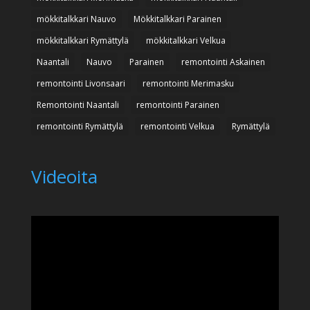
mökkitalkkari Nauvo
Mökkitalkkari Parainen
mökkitalkkari Rymättylä
mökkitalkkari Velkua
Naantali
Nauvo
Parainen
remontointi Askainen
remontointi Livonsaari
remontointi Merimasku
Remontointi Naantali
remontointi Parainen
remontointi Rymättylä
remontointi Velkua
Rymättylä
Videoita