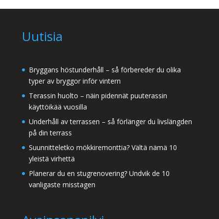
Uutisia
Bryggans höstunderhåll – så förbereder du olika
typer av bryggor inför vintern
Terassin huolto – näin pidennät puuterassin
käyttöikää vuosilla
Underhåll av terrassen – så förlänger du livslängden
på din terrass
Suunnitteletko mökkiremonttia? Vältä nämä 10
yleistä virhettä
Planerar du en stugrenovering? Undvik de 10
vanligaste misstagen