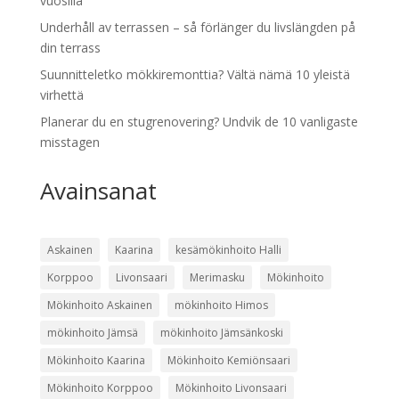
vuosilla
Underhåll av terrassen – så förlänger du livslängden på
din terrass
Suunnitteletko mökkiremonttia? Vältä nämä 10 yleistä
virhettä
Planerar du en stugrenovering? Undvik de 10 vanligaste
misstagen
Avainsanat
Askainen
Kaarina
kesämökinhoito Halli
Korppoo
Livonsaari
Merimasku
Mökinhoito
Mökinhoito Askainen
mökinhoito Himos
mökinhoito Jämsä
mökinhoito Jämsänkoski
Mökinhoito Kaarina
Mökinhoito Kemiönsaari
Mökinhoito Korppoo
Mökinhoito Livonsaari