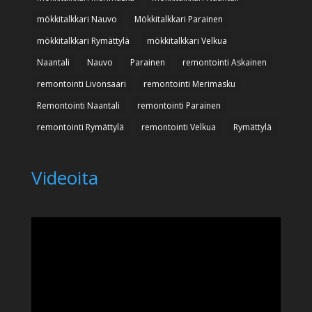
mökkitalkkari Nauvo
Mökkitalkkari Parainen
mökkitalkkari Rymättylä
mökkitalkkari Velkua
Naantali
Nauvo
Parainen
remontointi Askainen
remontointi Livonsaari
remontointi Merimasku
Remontointi Naantali
remontointi Parainen
remontointi Rymättylä
remontointi Velkua
Rymättylä
Videoita