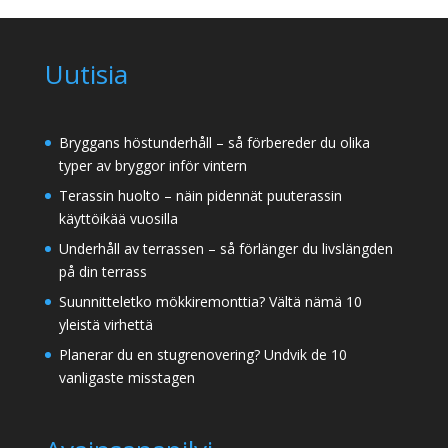
Uutisia
Bryggans höstunderhåll – så förbereder du olika
typer av bryggor inför vintern
Terassin huolto – näin pidennät puuterassin
käyttöikää vuosilla
Underhåll av terrassen – så förlänger du livslängden
på din terrass
Suunnitteletko mökkiremonttia? Vältä nämä 10
yleistä virhettä
Planerar du en stugrenovering? Undvik de 10
vanligaste misstagen