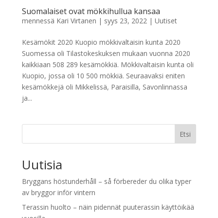
Suomalaiset ovat mökkihullua kansaa
mennessä
Kari Virtanen
|
syys 23, 2022
|
Uutiset
Kesämökit 2020 Kuopio mökkivaltaisin kunta 2020
Suomessa oli Tilastokeskuksen mukaan vuonna 2020
kaikkiaan 508 289 kesämökkiä. Mökkivaltaisin kunta oli
Kuopio, jossa oli 10 500 mökkiä. Seuraavaksi eniten
kesämökkejä oli Mikkelissä, Paraisilla, Savonlinnassa
ja...
Etsi
Uutisia
Bryggans höstunderhåll – så förbereder du olika typer
av bryggor inför vintern
Terassin huolto – näin pidennät puuterassin käyttöikää