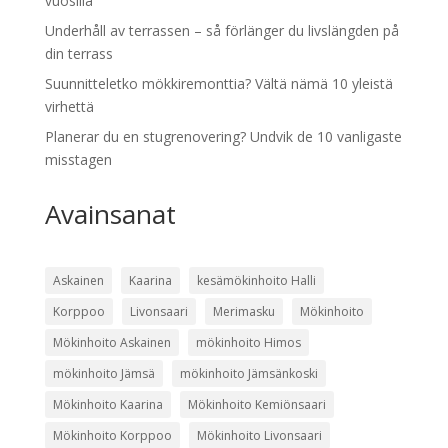
vuosilla
Underhåll av terrassen – så förlänger du livslängden på
din terrass
Suunnitteletko mökkiremonttia? Vältä nämä 10 yleistä
virhettä
Planerar du en stugrenovering? Undvik de 10 vanligaste
misstagen
Avainsanat
Askainen
Kaarina
kesämökinhoito Halli
Korppoo
Livonsaari
Merimasku
Mökinhoito
Mökinhoito Askainen
mökinhoito Himos
mökinhoito Jämsä
mökinhoito Jämsänkoski
Mökinhoito Kaarina
Mökinhoito Kemiönsaari
Mökinhoito Korppoo
Mökinhoito Livonsaari