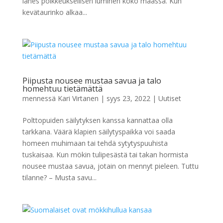
lähes poikkeuksellisen luminen koko maassa. Kun
kevätaurinko alkaa...
Piipusta nousee mustaa savua ja talo
homehtuu tietämättä
mennessä
Kari Virtanen
|
syys 23, 2022
|
Uutiset
Polttopuiden säilytyksen kanssa kannattaa olla
tarkkana. Väärä klapien säilytyspaikka voi saada
homeen muhimaan tai tehdä sytytyspuuhista
tuskaisaa. Kun mökin tulipesästä tai takan hormista
nousee mustaa savua, jotain on mennyt pieleen. Tuttu
tilanne? – Musta savu...