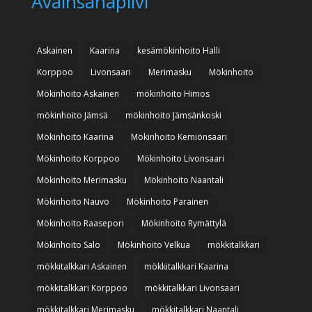
Avainsanapilvi
Askainen
Kaarina
kesämökinhoito Halli
Korppoo
Livonsaari
Merimasku
Mökinhoito
Mökinhoito Askainen
mökinhoito Himos
mökinhoito Jämsä
mökinhoito Jämsänkoski
Mökinhoito Kaarina
Mökinhoito Kemiönsaari
Mökinhoito Korppoo
Mökinhoito Livonsaari
Mökinhoito Merimasku
Mökinhoito Naantali
Mökinhoito Nauvo
Mökinhoito Parainen
Mökinhoito Raasepori
Mökinhoito Rymättylä
Mökinhoito Salo
Mökinhoito Velkua
mökkitalkkari
mökkitalkkari Askainen
mökkitalkkari Kaarina
mökkitalkkari Korppoo
mökkitalkkari Livonsaari
mökkitalkkari Merimasku
mökkitalkkari Naantali