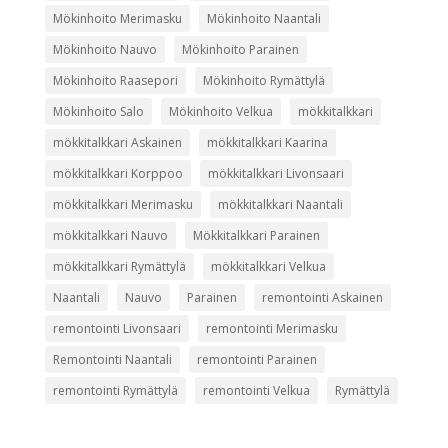
Mökinhoito Merimasku
Mökinhoito Naantali
Mökinhoito Nauvo
Mökinhoito Parainen
Mökinhoito Raasepori
Mökinhoito Rymättylä
Mökinhoito Salo
Mökinhoito Velkua
mökkitalkkari
mökkitalkkari Askainen
mökkitalkkari Kaarina
mökkitalkkari Korppoo
mökkitalkkari Livonsaari
mökkitalkkari Merimasku
mökkitalkkari Naantali
mökkitalkkari Nauvo
Mökkitalkkari Parainen
mökkitalkkari Rymättylä
mökkitalkkari Velkua
Naantali
Nauvo
Parainen
remontointi Askainen
remontointi Livonsaari
remontointi Merimasku
Remontointi Naantali
remontointi Parainen
remontointi Rymättylä
remontointi Velkua
Rymättylä