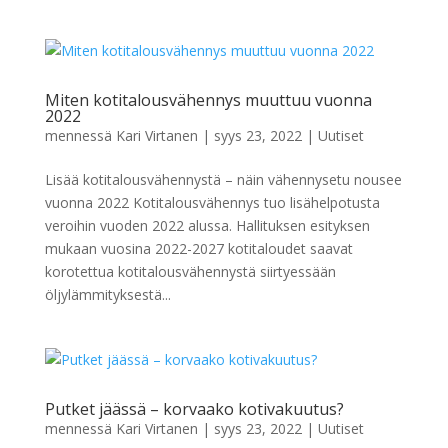
Miten kotitalousvähennys muuttuu vuonna
2022
mennessä
Kari Virtanen
|
syys 23, 2022
|
Uutiset
Lisää kotitalousvähennystä – näin vähennysetu nousee
vuonna 2022 Kotitalousvähennys tuo lisähelpotusta
veroihin vuoden 2022 alussa. Hallituksen esityksen
mukaan vuosina 2022-2027 kotitaloudet saavat
korotettua kotitalousvähennystä siirtyessään
öljylämmityksestä...
Putket jäässä – korvaako kotivakuutus?
mennessä
Kari Virtanen
|
syys 23, 2022
|
Uutiset