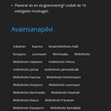
Planerar du en stugrenovering? Undvik de 10
vanligaste misstagen
Avainsanapilvi
Askainen
Kaarina
kesämökinhoito Halli
Korppoo
Livonsaari
Merimasku
Mökinhoito
Mökinhoito Askainen
mökinhoito Himos
mökinhoito Jämsä
mökinhoito Jämsänkoski
Mökinhoito Kaarina
Mökinhoito Kemiönsaari
Mökinhoito Korppoo
Mökinhoito Livonsaari
Mökinhoito Merimasku
Mökinhoito Naantali
Mökinhoito Nauvo
Mökinhoito Parainen
Mökinhoito Raasepori
Mökinhoito Rymättylä