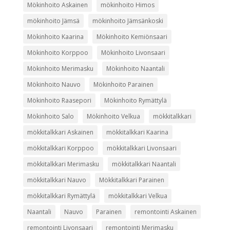
Mökinhoito Askainen
mökinhoito Himos
mökinhoito Jämsä
mökinhoito Jämsänkoski
Mökinhoito Kaarina
Mökinhoito Kemiönsaari
Mökinhoito Korppoo
Mökinhoito Livonsaari
Mökinhoito Merimasku
Mökinhoito Naantali
Mökinhoito Nauvo
Mökinhoito Parainen
Mökinhoito Raasepori
Mökinhoito Rymättylä
Mökinhoito Salo
Mökinhoito Velkua
mökkitalkkari
mökkitalkkari Askainen
mökkitalkkari Kaarina
mökkitalkkari Korppoo
mökkitalkkari Livonsaari
mökkitalkkari Merimasku
mökkitalkkari Naantali
mökkitalkkari Nauvo
Mökkitalkkari Parainen
mökkitalkkari Rymättylä
mökkitalkkari Velkua
Naantali
Nauvo
Parainen
remontointi Askainen
remontointi Livonsaari
remontointi Merimasku