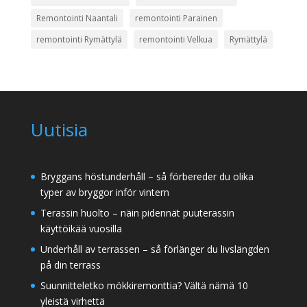
Remontointi Naantali
remontointi Parainen
remontointi Rymättylä
remontointi Velkua
Rymättylä
Uutisia
Bryggans höstunderhåll – så förbereder du olika
typer av bryggor inför vintern
Terassin huolto – näin pidennät puuterassin
käyttöikää vuosilla
Underhåll av terrassen – så förlänger du livslängden
på din terrass
Suunnitteletko mökkiremonttia? Vältä nämä 10
yleistä virhettä