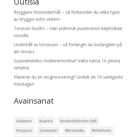
Uutisia
Bryggans höstunderhåll – så förbereder du olika typer
av bryggor inför vintern
Terassin huolto – näin pidennät puuterassin käyttöikää
vuosilla
Underhåll av terrassen – så förlänger du livslängden på
din terrass
Suunnitteletko mökkiremonttia? Vältä nämä 10 yleistä
virhettä
Planerar du en stugrenovering? Undvik de 10 vanligaste
misstagen
Avainsanat
Askainen
Kaarina
kesämökinhoito Halli
Korppoo
Livonsaari
Merimasku
Mökinhoito