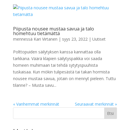
Piipusta nousee mustaa savua ja talo
homehtuu tietämättä
mennessä
Kari Virtanen
|
syys 23, 2022
|
Uutiset
Polttopuiden säilytyksen kanssa kannattaa olla
tarkkana. Väärä klapien säilytyspaikka voi saada
homeen muhimaan tai tehdä sytytyspuuhista
tuskaisaa. Kun mökin tulipesästä tai takan hormista
nousee mustaa savua, jotain on mennyt pieleen. Tuttu
tilanne? – Musta savu...
« Vanhemmat merkinnät
Seuraavat merkinnät »
Etsi