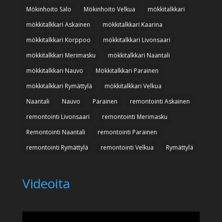
Mökinhoito Salo
Mökinhoito Velkua
mökkitalkkari
mökkitalkkari Askainen
mökkitalkkari Kaarina
mökkitalkkari Korppoo
mökkitalkkari Livonsaari
mökkitalkkari Merimasku
mökkitalkkari Naantali
mökkitalkkari Nauvo
Mökkitalkkari Parainen
mökkitalkkari Rymättylä
mökkitalkkari Velkua
Naantali
Nauvo
Parainen
remontointi Askainen
remontointi Livonsaari
remontointi Merimasku
Remontointi Naantali
remontointi Parainen
remontointi Rymättylä
remontointi Velkua
Rymättylä
Videoita