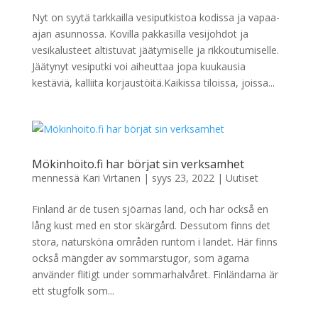
Nyt on syytä tarkkailla vesiputkistoa kodissa ja vapaa-
ajan asunnossa. Kovilla pakkasilla vesijohdot ja
vesikalusteet altistuvat jäätymiselle ja rikkoutumiselle.
Jäätynyt vesiputki voi aiheuttaa jopa kuukausia
kestäviä, kalliita korjaustöitä.Kaikissa tiloissa, joissa...
Mökinhoito.fi har börjat sin verksamhet
mennessä
Kari Virtanen
|
syys 23, 2022
|
Uutiset
Finland är de tusen sjöarnas land, och har också en
lång kust med en stor skärgård. Dessutom finns det
stora, natursköna områden runtom i landet. Här finns
också mängder av sommarstugor, som ägarna
använder flitigt under sommarhalvåret. Finländarna är
ett stugfolk som...