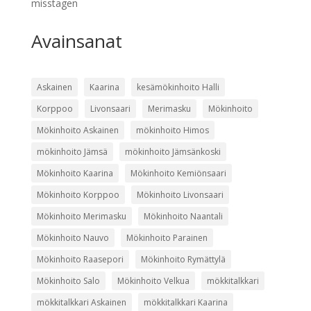
misstagen
Avainsanat
Askainen
Kaarina
kesämökinhoito Halli
Korppoo
Livonsaari
Merimasku
Mökinhoito
Mökinhoito Askainen
mökinhoito Himos
mökinhoito Jämsä
mökinhoito Jämsänkoski
Mökinhoito Kaarina
Mökinhoito Kemiönsaari
Mökinhoito Korppoo
Mökinhoito Livonsaari
Mökinhoito Merimasku
Mökinhoito Naantali
Mökinhoito Nauvo
Mökinhoito Parainen
Mökinhoito Raasepori
Mökinhoito Rymättylä
Mökinhoito Salo
Mökinhoito Velkua
mökkitalkkari
mökkitalkkari Askainen
mökkitalkkari Kaarina