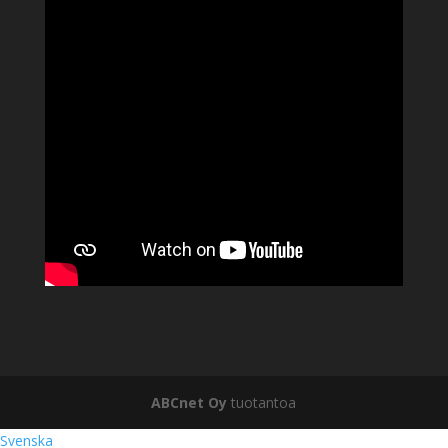
ABCnet Oy
tuotantoa
Svenska