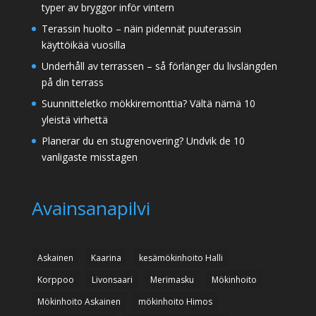
typer av bryggor inför vintern
Terassin huolto – näin pidennät puuterassin
käyttöikää vuosilla
Underhåll av terrassen – så förlänger du livslängden
på din terrass
Suunnitteletko mökkiremonttia? Vältä nämä 10
yleistä virhettä
Planerar du en stugrenovering? Undvik de 10
vanligaste misstagen
Avainsanapilvi
Askainen
Kaarina
kesämökinhoito Halli
Korppoo
Livonsaari
Merimasku
Mökinhoito
Mökinhoito Askainen
mökinhoito Himos