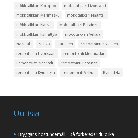
mökkitalkkari Korppoo
mökkitalkkari Livonsaari
mökkitalkkari Merimasku
mökkitalkkari Naantali
mökkitalkkari Nauvo
Mökkitalkkari Parainen
mökkitalkkari Rymättylä
mökkitalkkari Velkua
Naantali
Nauvo
Parainen
remontointi Askainen
remontointi Livonsaari
remontointi Merimasku
Remontointi Naantali
remontointi Parainen
remontointi Rymättylä
remontointi Velkua
Rymättylä
Uutisia
Bryggans höstunderhåll – så förbereder du olika