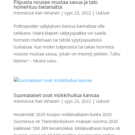
Piipusta nousee mustaa savua ja talo
homehtuu tietämättä
mennessä
Kari Virtanen
|
syys 23, 2022
|
Uutiset
Polttopuiden säilytyksen kanssa kannattaa olla
tarkkana. Väärä klapien säilytyspaikka voi saada
homeen muhimaan tai tehdä sytytyspuuhista
tuskaisaa. Kun mökin tulipesästä tai takan hormista
nousee mustaa savua, jotain on mennyt pieleen. Tuttu
tilanne? – Musta savu...
Suomalaiset ovat mökkihullua kansaa
mennessä
Kari Virtanen
|
syys 23, 2022
|
Uutiset
Kesämökit 2020 Kuopio mökkivaltaisin kunta 2020
Suomessa oli Tilastokeskuksen mukaan vuonna 2020
kaikkiaan 508 289 kesämökkiä. Mökkivaltaisin kunta oli