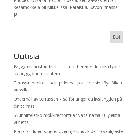
Kuopio, jossa oli 10 500 mökkiä. Seuraavaksi eniten
kesämökkejä oli Mikkelissä, Paraisilla, Savonlinnassa
ja...
Etsi
Uutisia
Bryggans höstunderhåll – så förbereder du olika typer
av bryggor inför vintern
Terassin huolto – näin pidennät puuterassin käyttöikää
vuosilla
Underhåll av terrassen – så förlänger du livslängden på
din terrass
Suunnitteletko mökkiremonttia? Vältä nämä 10 yleistä
virhettä
Planerar du en stugrenovering? Undvik de 10 vanligaste