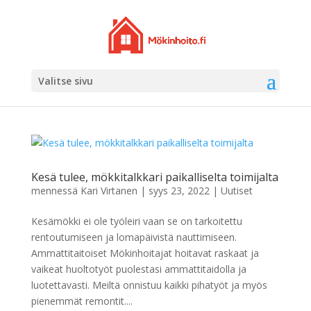
Valitse sivu
Kesä tulee, mökkitalkkari paikalliselta toimijalta
mennessä
Kari Virtanen
|
syys 23, 2022
|
Uutiset
Kesämökki ei ole työleiri vaan se on tarkoitettu
rentoutumiseen ja lomapäivistä nauttimiseen.
Ammattitaitoiset Mökinhoitajat hoitavat raskaat ja
vaikeat huoltotyöt puolestasi ammattitaidolla ja
luotettavasti. Meiltä onnistuu kaikki pihatyöt ja myös
pienemmät remontit....