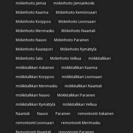
mökinhoito Jämsä
mökinhoito Jämsänkoski
Mökinhoito Kaarina
Mökinhoito Kemiönsaari
Mökinhoito Korppoo
Mökinhoito Livonsaari
Mökinhoito Merimasku
Mökinhoito Naantali
Mökinhoito Nauvo
Mökinhoito Parainen
Mökinhoito Raasepori
Mökinhoito Rymättylä
Mökinhoito Salo
Mökinhoito Velkua
mökkitalkkari
mökkitalkkari Askainen
mökkitalkkari Kaarina
mökkitalkkari Korppoo
mökkitalkkari Livonsaari
mökkitalkkari Merimasku
mökkitalkkari Naantali
mökkitalkkari Nauvo
Mökkitalkkari Parainen
mökkitalkkari Rymättylä
mökkitalkkari Velkua
Naantali
Nauvo
Parainen
remontointi Askainen
remontointi Livonsaari
remontointi Merimasku
Remontointi Naantali
remontointi Parainen