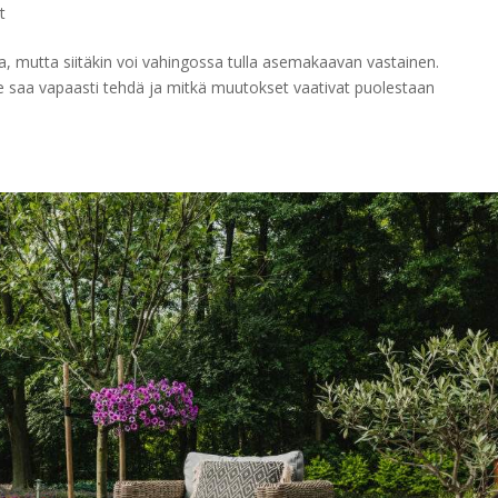
t
a, mutta siitäkin voi vahingossa tulla asemakaavan vastainen.
le saa vapaasti tehdä ja mitkä muutokset vaativat puolestaan