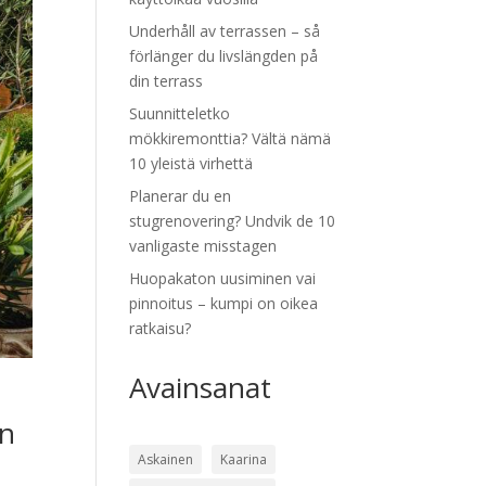
Underhåll av terrassen – så
förlänger du livslängden på
din terrass
Suunnitteletko
mökkiremonttia? Vältä nämä
10 yleistä virhettä
Planerar du en
stugrenovering? Undvik de 10
vanligaste misstagen
Huopakaton uusiminen vai
pinnoitus – kumpi on oikea
ratkaisu?
Avainsanat
in
Askainen
Kaarina