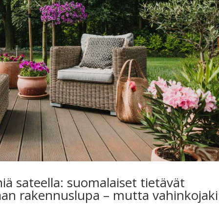
iä sateella: suomalaiset tietävät
aan rakennuslupa – mutta vahinkojak