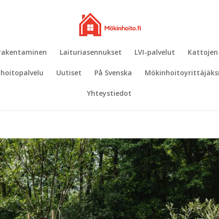
 rakentaminen
Laituriasennukset
LVI-palvelut
Kattojen
hoitopalvelu
Uutiset
På Svenska
Mökinhoitoyrittäjäks
Yhteystiedot