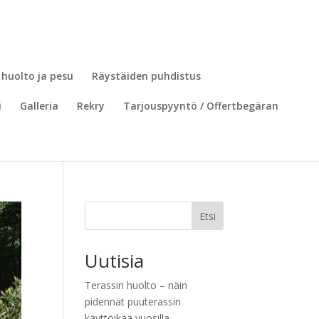
 huolto ja pesu
Räystäiden puhdistus
i
Galleria
Rekry
Tarjouspyyntö / Offertbegäran
Etsi
Uutisia
Terassin huolto – näin
pidennät puuterassin
käyttöikää vuosilla