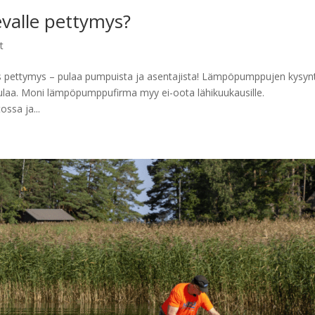
valle pettymys?
t
 pettymys – pulaa pumpuista ja asentajista! Lämpöpumppujen kysyn
ulaa. Moni lämpöpumppufirma myy ei-oota lähikuukausille.
ssa ja...