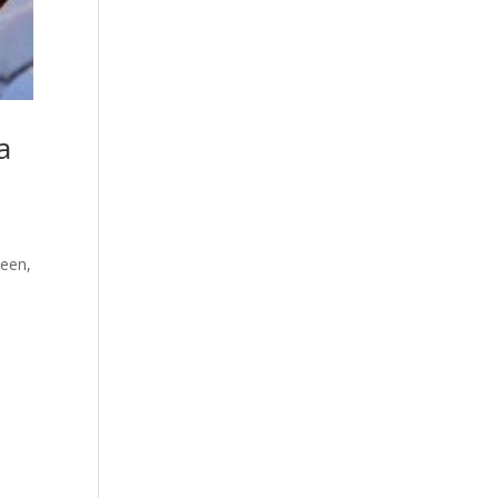
a
teen,
.