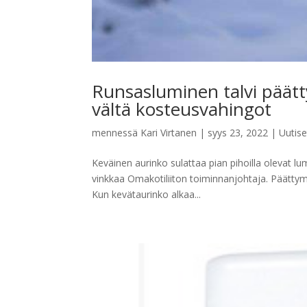
Runsasluminen talvi päätty
vältä kosteusvahingot
mennessä
Kari Virtanen
|
syys 23, 2022
|
Uutise
Keväinen aurinko sulattaa pian pihoilla olevat l
vinkkaa Omakotiliiton toiminnanjohtaja. Päättym
Kun kevätaurinko alkaa...