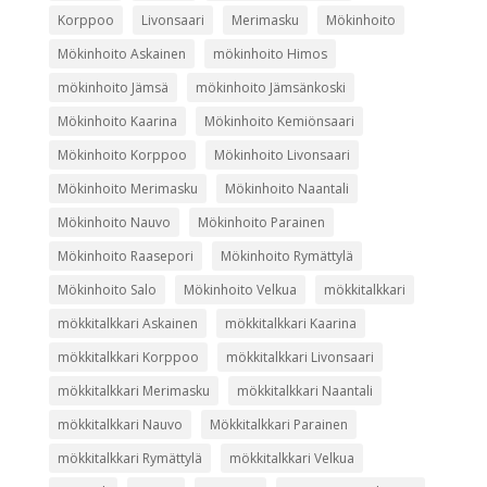
Korppoo
Livonsaari
Merimasku
Mökinhoito
Mökinhoito Askainen
mökinhoito Himos
mökinhoito Jämsä
mökinhoito Jämsänkoski
Mökinhoito Kaarina
Mökinhoito Kemiönsaari
Mökinhoito Korppoo
Mökinhoito Livonsaari
Mökinhoito Merimasku
Mökinhoito Naantali
Mökinhoito Nauvo
Mökinhoito Parainen
Mökinhoito Raasepori
Mökinhoito Rymättylä
Mökinhoito Salo
Mökinhoito Velkua
mökkitalkkari
mökkitalkkari Askainen
mökkitalkkari Kaarina
mökkitalkkari Korppoo
mökkitalkkari Livonsaari
mökkitalkkari Merimasku
mökkitalkkari Naantali
mökkitalkkari Nauvo
Mökkitalkkari Parainen
mökkitalkkari Rymättylä
mökkitalkkari Velkua