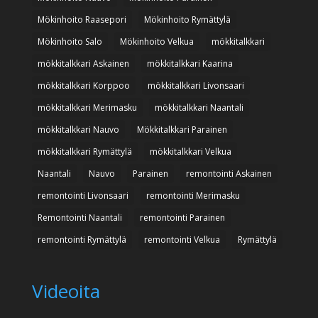
Mökinhoito Raasepori
Mökinhoito Rymättylä
Mökinhoito Salo
Mökinhoito Velkua
mökkitalkkari
mökkitalkkari Askainen
mökkitalkkari Kaarina
mökkitalkkari Korppoo
mökkitalkkari Livonsaari
mökkitalkkari Merimasku
mökkitalkkari Naantali
mökkitalkkari Nauvo
Mökkitalkkari Parainen
mökkitalkkari Rymättylä
mökkitalkkari Velkua
Naantali
Nauvo
Parainen
remontointi Askainen
remontointi Livonsaari
remontointi Merimasku
Remontointi Naantali
remontointi Parainen
remontointi Rymättylä
remontointi Velkua
Rymättylä
Videoita