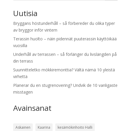
Uutisia
Bryggans höstunderhåll – så förbereder du olika typer
av bryggor inför vintern
Terassin huolto – näin pidennät puuterassin käyttöikää
vuosilla
Underhåll av terrassen – så förlänger du livslängden på
din terrass
Suunnitteletko mökkiremonttia? Vältä nämä 10 yleistä
virhettä
Planerar du en stugrenovering? Undvik de 10 vanligaste
misstagen
Avainsanat
Askainen
Kaarina
kesämökinhoito Halli