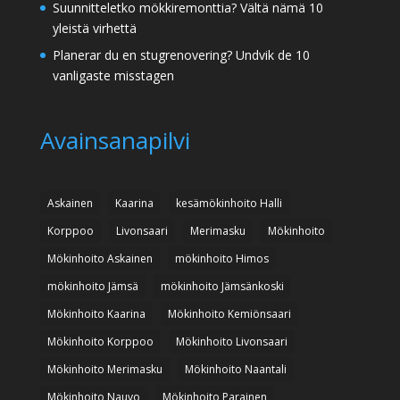
Suunnitteletko mökkiremonttia? Vältä nämä 10
yleistä virhettä
Planerar du en stugrenovering? Undvik de 10
vanligaste misstagen
Avainsanapilvi
Askainen
Kaarina
kesämökinhoito Halli
Korppoo
Livonsaari
Merimasku
Mökinhoito
Mökinhoito Askainen
mökinhoito Himos
mökinhoito Jämsä
mökinhoito Jämsänkoski
Mökinhoito Kaarina
Mökinhoito Kemiönsaari
Mökinhoito Korppoo
Mökinhoito Livonsaari
Mökinhoito Merimasku
Mökinhoito Naantali
Mökinhoito Nauvo
Mökinhoito Parainen