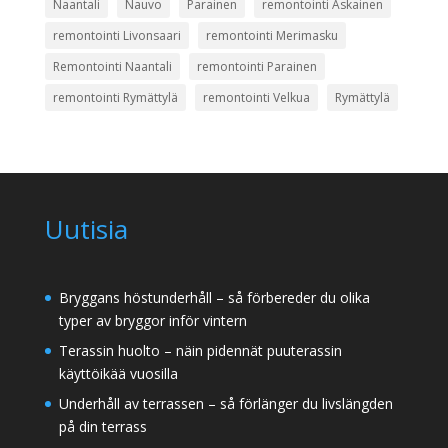
Naantali
Nauvo
Parainen
remontointi Askainen
remontointi Livonsaari
remontointi Merimasku
Remontointi Naantali
remontointi Parainen
remontointi Rymättylä
remontointi Velkua
Rymättylä
Uutisia
Bryggans höstunderhåll – så förbereder du olika
typer av bryggor inför vintern
Terassin huolto – näin pidennät puuterassin
käyttöikää vuosilla
Underhåll av terrassen – så förlänger du livslängden
på din terrass