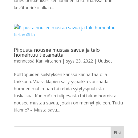
lähes poikkeuksellisen luminen koko maassa. Kun
kevätaurinko alkaa...
Piipusta nousee mustaa savua ja talo
homehtuu tietämättä
mennessä
Kari Virtanen
|
syys 23, 2022
|
Uutiset
Polttopuiden säilytyksen kanssa kannattaa olla
tarkkana. Väärä klapien säilytyspaikka voi saada
homeen muhimaan tai tehdä sytytyspuuhista
tuskaisaa. Kun mökin tulipesästä tai takan hormista
nousee mustaa savua, jotain on mennyt pieleen. Tuttu
tilanne? – Musta savu...
Etsi