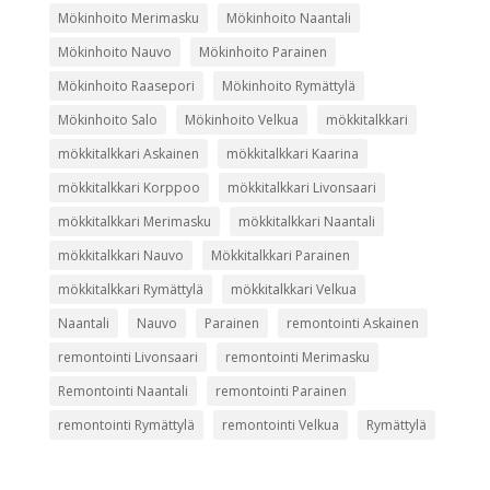
Mökinhoito Merimasku
Mökinhoito Naantali
Mökinhoito Nauvo
Mökinhoito Parainen
Mökinhoito Raasepori
Mökinhoito Rymättylä
Mökinhoito Salo
Mökinhoito Velkua
mökkitalkkari
mökkitalkkari Askainen
mökkitalkkari Kaarina
mökkitalkkari Korppoo
mökkitalkkari Livonsaari
mökkitalkkari Merimasku
mökkitalkkari Naantali
mökkitalkkari Nauvo
Mökkitalkkari Parainen
mökkitalkkari Rymättylä
mökkitalkkari Velkua
Naantali
Nauvo
Parainen
remontointi Askainen
remontointi Livonsaari
remontointi Merimasku
Remontointi Naantali
remontointi Parainen
remontointi Rymättylä
remontointi Velkua
Rymättylä