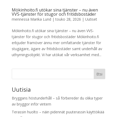
Mökinhoito.fi utökar sina tjänster – nu även
VVS-tjänster för stugor och fritidsbostäder
mennessä
Marika Lund
|
touko 28, 2026
|
Uutiset
Mökinhoito.fi utökar sina tjänster – nu även VVS-
tjänster för stugor och fritidsbostäder Mökinhoito.fi
erbjuder framöver ännu mer omfattande tjänster för
stugägare, ägare av fritidsbostäder samt underhåll av
uthyrningsobjekt. Vi har utökat vår verksamhet med...
Etsi
Uutisia
Bryggans höstunderhåll – så förbereder du olika typer
av bryggor inför vintern
Terassin huolto – näin pidennät puuterassin käyttöikää