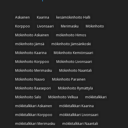
Askainen
Kaarina
kesämökinhoito Halli
Korppoo
Livonsaari
Merimasku
Mökinhoito
Mökinhoito Askainen
mökinhoito Himos
mökinhoito Jämsä
mökinhoito Jämsänkoski
Mökinhoito Kaarina
Mökinhoito Kemiönsaari
Mökinhoito Korppoo
Mökinhoito Livonsaari
Mökinhoito Merimasku
Mökinhoito Naantali
Mökinhoito Nauvo
Mökinhoito Parainen
Mökinhoito Raasepori
Mökinhoito Rymättylä
Mökinhoito Salo
Mökinhoito Velkua
mökkitalkkari
mökkitalkkari Askainen
mökkitalkkari Kaarina
mökkitalkkari Korppoo
mökkitalkkari Livonsaari
mökkitalkkari Merimasku
mökkitalkkari Naantali