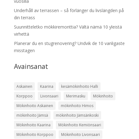
vuosilla
Underhåll av terrassen – så förlänger du livslängden på
din terrass
Suunnitteletko mökkiremonttia? Vältä nämä 10 yleistä
virhettä
Planerar du en stugrenovering? Undvik de 10 vanligaste
misstagen
Avainsanat
Askainen
Kaarina
kesämökinhoito Halli
Korppoo
Livonsaari
Merimasku
Mökinhoito
Mökinhoito Askainen
mökinhoito Himos
mökinhoito Jämsä
mökinhoito Jämsänkoski
Mökinhoito Kaarina
Mökinhoito Kemiönsaari
Mökinhoito Korppoo
Mökinhoito Livonsaari