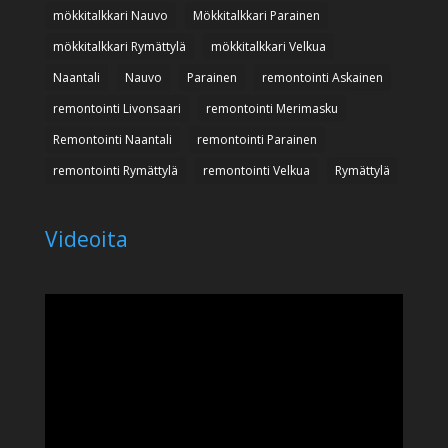
mökkitalkkari Nauvo
Mökkitalkkari Parainen
mökkitalkkari Rymättylä
mökkitalkkari Velkua
Naantali
Nauvo
Parainen
remontointi Askainen
remontointi Livonsaari
remontointi Merimasku
Remontointi Naantali
remontointi Parainen
remontointi Rymättylä
remontointi Velkua
Rymättylä
Videoita