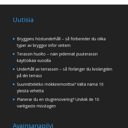
Uutisia
Bryggans höstunderhåll – så förbereder du olika
typer av bryggor inför vintern
Terassin huolto – näin pidennät puuterassin
käyttöikää vuosilla
Underhåll av terrassen – så förlänger du livslängden
på din terrass
Suunnitteletko mökkiremonttia? Vältä nämä 10
yleistä virhettä
Planerar du en stugrenovering? Undvik de 10
vanligaste misstagen
Avainsanapilvi