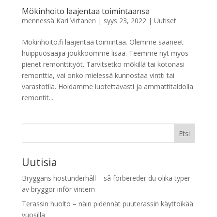
Mökinhoito laajentaa toimintaansa
mennessä
Kari Virtanen
|
syys 23, 2022
|
Uutiset
Mökinhoito.fi laajentaa toimintaa. Olemme saaneet
huippuosaajia joukkoomme lisää. Teemme nyt myös
pienet remonttityöt. Tarvitsetko mökillä tai kotonasi
remonttia, vai onko mielessä kunnostaa vintti tai
varastotila. Hoidamme luotettavasti ja ammattitaidolla
remontit...
Etsi
Uutisia
Bryggans höstunderhåll – så förbereder du olika typer
av bryggor inför vintern
Terassin huolto – näin pidennät puuterassin käyttöikää
vuosilla