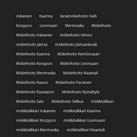
Askainen
Kaarina
kesämökinhoito Halli
Korppoo
Livonsaari
Merimasku
Mökinhoito
Mökinhoito Askainen
mökinhoito Himos
mökinhoito Jämsä
mökinhoito Jämsänkoski
Mökinhoito Kaarina
Mökinhoito Kemiönsaari
Mökinhoito Korppoo
Mökinhoito Livonsaari
Mökinhoito Merimasku
Mökinhoito Naantali
Mökinhoito Nauvo
Mökinhoito Parainen
Mökinhoito Raasepori
Mökinhoito Rymättylä
Mökinhoito Salo
Mökinhoito Velkua
mökkitalkkari
mökkitalkkari Askainen
mökkitalkkari Kaarina
mökkitalkkari Korppoo
mökkitalkkari Livonsaari
mökkitalkkari Merimasku
mökkitalkkari Naantali