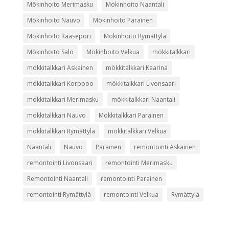
Mökinhoito Merimasku
Mökinhoito Naantali
Mökinhoito Nauvo
Mökinhoito Parainen
Mökinhoito Raasepori
Mökinhoito Rymättylä
Mökinhoito Salo
Mökinhoito Velkua
mökkitalkkari
mökkitalkkari Askainen
mökkitalkkari Kaarina
mökkitalkkari Korppoo
mökkitalkkari Livonsaari
mökkitalkkari Merimasku
mökkitalkkari Naantali
mökkitalkkari Nauvo
Mökkitalkkari Parainen
mökkitalkkari Rymättylä
mökkitalkkari Velkua
Naantali
Nauvo
Parainen
remontointi Askainen
remontointi Livonsaari
remontointi Merimasku
Remontointi Naantali
remontointi Parainen
remontointi Rymättylä
remontointi Velkua
Rymättylä