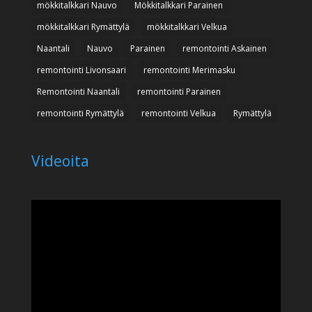
mökkitalkkari Nauvo
Mökkitalkkari Parainen
mökkitalkkari Rymättylä
mökkitalkkari Velkua
Naantali
Nauvo
Parainen
remontointi Askainen
remontointi Livonsaari
remontointi Merimasku
Remontointi Naantali
remontointi Parainen
remontointi Rymättylä
remontointi Velkua
Rymättylä
Videoita