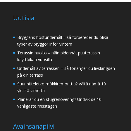
Uutisia
Bryggans höstunderhåll – så förbereder du olika
typer av bryggor inför vintern
Terassin huolto – näin pidennät puuterassin
käyttöikää vuosilla
Underhåll av terrassen – så förlänger du livslängden
på din terrass
Suunnitteletko mökkiremonttia? Vältä nämä 10
yleistä virhettä
Planerar du en stugrenovering? Undvik de 10
vanligaste misstagen
Avainsanapilvi