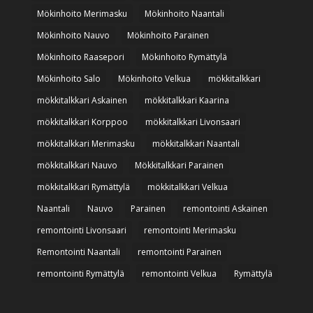
Mökinhoito Merimasku
Mökinhoito Naantali
Mökinhoito Nauvo
Mökinhoito Parainen
Mökinhoito Raasepori
Mökinhoito Rymättylä
Mökinhoito Salo
Mökinhoito Velkua
mökkitalkkari
mökkitalkkari Askainen
mökkitalkkari Kaarina
mökkitalkkari Korppoo
mökkitalkkari Livonsaari
mökkitalkkari Merimasku
mökkitalkkari Naantali
mökkitalkkari Nauvo
Mökkitalkkari Parainen
mökkitalkkari Rymättylä
mökkitalkkari Velkua
Naantali
Nauvo
Parainen
remontointi Askainen
remontointi Livonsaari
remontointi Merimasku
Remontointi Naantali
remontointi Parainen
remontointi Rymättylä
remontointi Velkua
Rymättylä