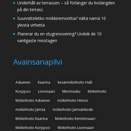
Underhåll av terrassen – så förlänger du livslängden
på din terrass
Suunnitteletko mökkiremonttia? Vältä nämä 10
yleistä virhettä
Planerar du en stugrenovering? Undvik de 10
vanligaste misstagen
Avainsanapilvi
Askainen
Kaarina
kesämökinhoito Halli
Korppoo
Livonsaari
Merimasku
Mökinhoito
Mökinhoito Askainen
mökinhoito Himos
mökinhoito Jämsä
mökinhoito Jämsänkoski
Mökinhoito Kaarina
Mökinhoito Kemiönsaari
Mökinhoito Korppoo
Mökinhoito Livonsaari