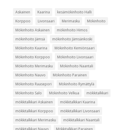
Askainen
Kaarina
kesämökinhoito Halli
Korppoo
Livonsaari
Merimasku
Mökinhoito
Mökinhoito Askainen
mökinhoito Himos
mökinhoito Jämsä
mökinhoito Jämsänkoski
Mökinhoito Kaarina
Mökinhoito Kemiönsaari
Mökinhoito Korppoo
Mökinhoito Livonsaari
Mökinhoito Merimasku
Mökinhoito Naantali
Mökinhoito Nauvo
Mökinhoito Parainen
Mökinhoito Raasepori
Mökinhoito Rymättylä
Mökinhoito Salo
Mökinhoito Velkua
mökkitalkkari
mökkitalkkari Askainen
mökkitalkkari Kaarina
mökkitalkkari Korppoo
mökkitalkkari Livonsaari
mökkitalkkari Merimasku
mökkitalkkari Naantali
mökkitalkkari Nauvo
Mökkitalkkari Parainen