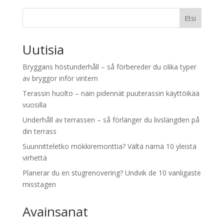
Etsi
Uutisia
Bryggans höstunderhåll – så förbereder du olika typer
av bryggor inför vintern
Terassin huolto – näin pidennät puuterassin käyttöikää
vuosilla
Underhåll av terrassen – så förlänger du livslängden på
din terrass
Suunnitteletko mökkiremonttia? Vältä nämä 10 yleistä
virhettä
Planerar du en stugrenovering? Undvik de 10 vanligaste
misstagen
Avainsanat