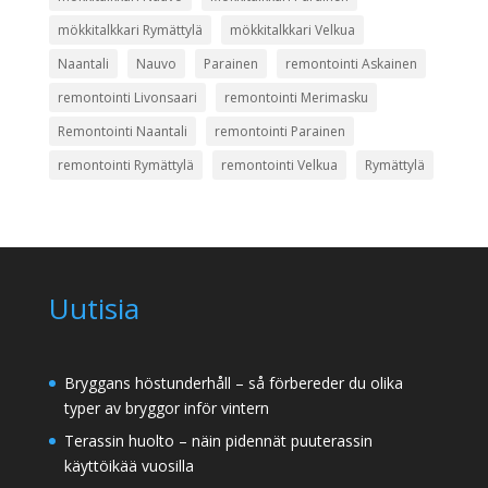
mökkitalkkari Rymättylä
mökkitalkkari Velkua
Naantali
Nauvo
Parainen
remontointi Askainen
remontointi Livonsaari
remontointi Merimasku
Remontointi Naantali
remontointi Parainen
remontointi Rymättylä
remontointi Velkua
Rymättylä
Uutisia
Bryggans höstunderhåll – så förbereder du olika
typer av bryggor inför vintern
Terassin huolto – näin pidennät puuterassin
käyttöikää vuosilla