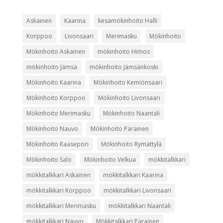
Askainen
Kaarina
kesämökinhoito Halli
Korppoo
Livonsaari
Merimasku
Mökinhoito
Mökinhoito Askainen
mökinhoito Himos
mökinhoito Jämsä
mökinhoito Jämsänkoski
Mökinhoito Kaarina
Mökinhoito Kemiönsaari
Mökinhoito Korppoo
Mökinhoito Livonsaari
Mökinhoito Merimasku
Mökinhoito Naantali
Mökinhoito Nauvo
Mökinhoito Parainen
Mökinhoito Raasepori
Mökinhoito Rymättylä
Mökinhoito Salo
Mökinhoito Velkua
mökkitalkkari
mökkitalkkari Askainen
mökkitalkkari Kaarina
mökkitalkkari Korppoo
mökkitalkkari Livonsaari
mökkitalkkari Merimasku
mökkitalkkari Naantali
mökkitalkkari Nauvo
Mökkitalkkari Parainen