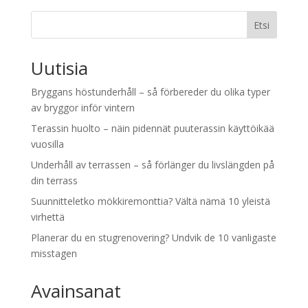
Etsi
Uutisia
Bryggans höstunderhåll – så förbereder du olika typer
av bryggor inför vintern
Terassin huolto – näin pidennät puuterassin käyttöikää
vuosilla
Underhåll av terrassen – så förlänger du livslängden på
din terrass
Suunnitteletko mökkiremonttia? Vältä nämä 10 yleistä
virhettä
Planerar du en stugrenovering? Undvik de 10 vanligaste
misstagen
Avainsanat