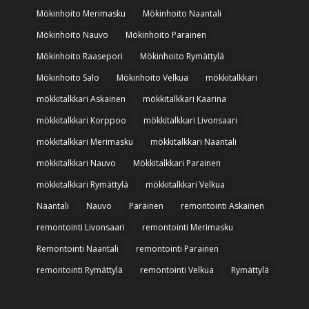
Mökinhoito Merimasku
Mökinhoito Naantali
Mökinhoito Nauvo
Mökinhoito Parainen
Mökinhoito Raasepori
Mökinhoito Rymättylä
Mökinhoito Salo
Mökinhoito Velkua
mökkitalkkari
mökkitalkkari Askainen
mökkitalkkari Kaarina
mökkitalkkari Korppoo
mökkitalkkari Livonsaari
mökkitalkkari Merimasku
mökkitalkkari Naantali
mökkitalkkari Nauvo
Mökkitalkkari Parainen
mökkitalkkari Rymättylä
mökkitalkkari Velkua
Naantali
Nauvo
Parainen
remontointi Askainen
remontointi Livonsaari
remontointi Merimasku
Remontointi Naantali
remontointi Parainen
remontointi Rymättylä
remontointi Velkua
Rymättylä