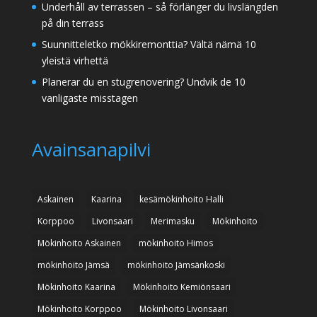
Underhåll av terrassen – så förlänger du livslängden
på din terrass
Suunnitteletko mökkiremonttia? Vältä nämä 10
yleistä virhettä
Planerar du en stugrenovering? Undvik de 10
vanligaste misstagen
Avainsanapilvi
Askainen
Kaarina
kesämökinhoito Halli
Korppoo
Livonsaari
Merimasku
Mökinhoito
Mökinhoito Askainen
mökinhoito Himos
mökinhoito Jämsä
mökinhoito Jämsänkoski
Mökinhoito Kaarina
Mökinhoito Kemiönsaari
Mökinhoito Korppoo
Mökinhoito Livonsaari