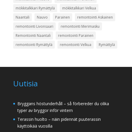
mökkitalkkari Rymättylä
mökkitalkkari Velkua
Naantali
Nauvo
Parainen
remontointi Askainen
remontointi Livonsaari
remontointi Merimasku
Remontointi Naantali
remontointi Parainen
remontointi Rymättylä
remontointi Velkua
Rymättylä
Uutisia
Bryggans höstunderhåll – så förbereder du olika
typer av bryggor inför vintern
Terassin huolto – näin pidennät puuterassin
käyttöikää vuosilla