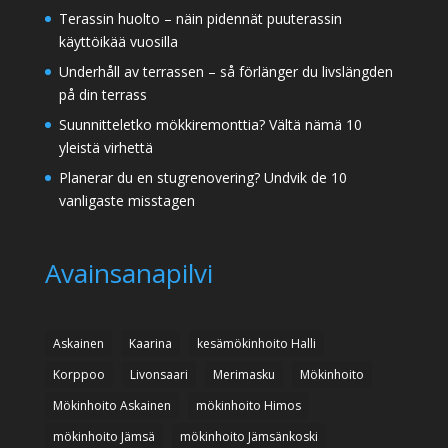
Terassin huolto – näin pidennät puuterassin
käyttöikää vuosilla
Underhåll av terrassen – så förlänger du livslängden
på din terrass
Suunnitteletko mökkiremonttia? Vältä nämä 10
yleistä virhettä
Planerar du en stugrenovering? Undvik de 10
vanligaste misstagen
Avainsanapilvi
Askainen
Kaarina
kesämökinhoito Halli
Korppoo
Livonsaari
Merimasku
Mökinhoito
Mökinhoito Askainen
mökinhoito Himos
mökinhoito Jämsä
mökinhoito Jämsänkoski