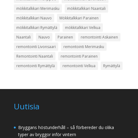
mökkitalkkari Merimasku
mökkitalkkari Naantali
mökkitalkkari Nauvo
Mökkitalkkari Parainen
mökkitalkkari Rymättylä
mökkitalkkari Velkua
Naantali
Nauvo
Parainen
remontointi Askainen
remontointi Livonsaari
remontointi Merimasku
Remontointi Naantali
remontointi Parainen
remontointi Rymättylä
remontointi Velkua
Rymättylä
Uutisia
Bryggans höstunderhåll – så förbereder du olika
typer av bryggor inför vintern