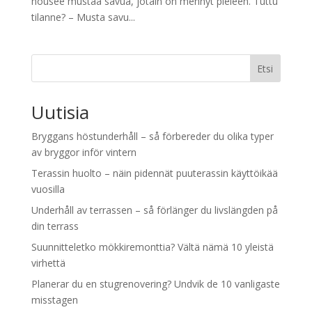
nousee mustaa savua, jotain on mennyt pieleen. Tuttu
tilanne? – Musta savu...
Etsi
Uutisia
Bryggans höstunderhåll – så förbereder du olika typer
av bryggor inför vintern
Terassin huolto – näin pidennät puuterassin käyttöikää
vuosilla
Underhåll av terrassen – så förlänger du livslängden på
din terrass
Suunnitteletko mökkiremonttia? Vältä nämä 10 yleistä
virhettä
Planerar du en stugrenovering? Undvik de 10 vanligaste
misstagen