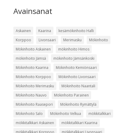
Avainsanat
Askainen
Kaarina
kesämökinhoito Halli
Korppoo
Livonsaari
Merimasku
Mökinhoito
Mökinhoito Askainen
mökinhoito Himos
mökinhoito Jämsä
mökinhoito Jämsänkoski
Mökinhoito Kaarina
Mökinhoito Kemiönsaari
Mökinhoito Korppoo
Mökinhoito Livonsaari
Mökinhoito Merimasku
Mökinhoito Naantali
Mökinhoito Nauvo
Mökinhoito Parainen
Mökinhoito Raasepori
Mökinhoito Rymättylä
Mökinhoito Salo
Mökinhoito Velkua
mökkitalkkari
mökkitalkkari Askainen
mökkitalkkari Kaarina
mökkitalkkari Korppoo
mökkitalkkari Livonsaari