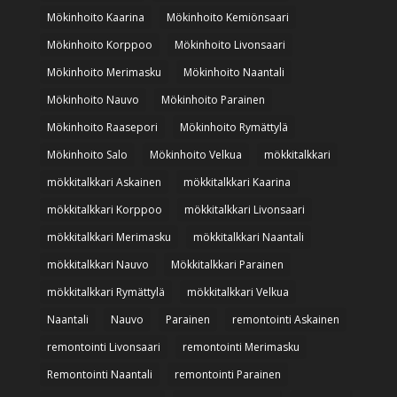
Mökinhoito Kaarina
Mökinhoito Kemiönsaari
Mökinhoito Korppoo
Mökinhoito Livonsaari
Mökinhoito Merimasku
Mökinhoito Naantali
Mökinhoito Nauvo
Mökinhoito Parainen
Mökinhoito Raasepori
Mökinhoito Rymättylä
Mökinhoito Salo
Mökinhoito Velkua
mökkitalkkari
mökkitalkkari Askainen
mökkitalkkari Kaarina
mökkitalkkari Korppoo
mökkitalkkari Livonsaari
mökkitalkkari Merimasku
mökkitalkkari Naantali
mökkitalkkari Nauvo
Mökkitalkkari Parainen
mökkitalkkari Rymättylä
mökkitalkkari Velkua
Naantali
Nauvo
Parainen
remontointi Askainen
remontointi Livonsaari
remontointi Merimasku
Remontointi Naantali
remontointi Parainen