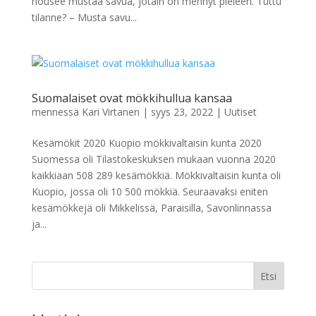
nousee mustaa savua, jotain on mennyt pieleen. Tuttu
tilanne? – Musta savu...
Suomalaiset ovat mökkihullua kansaa
mennessä
Kari Virtanen
|
syys 23, 2022
|
Uutiset
Kesämökit 2020 Kuopio mökkivaltaisin kunta 2020
Suomessa oli Tilastokeskuksen mukaan vuonna 2020
kaikkiaan 508 289 kesämökkiä. Mökkivaltaisin kunta oli
Kuopio, jossa oli 10 500 mökkiä. Seuraavaksi eniten
kesämökkejä oli Mikkelissä, Paraisilla, Savonlinnassa
ja...
Etsi