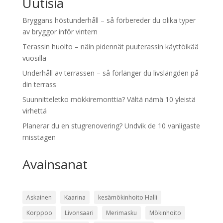
Uutisia
Bryggans höstunderhåll – så förbereder du olika typer
av bryggor inför vintern
Terassin huolto – näin pidennät puuterassin käyttöikää
vuosilla
Underhåll av terrassen – så förlänger du livslängden på
din terrass
Suunnitteletko mökkiremonttia? Vältä nämä 10 yleistä
virhettä
Planerar du en stugrenovering? Undvik de 10 vanligaste
misstagen
Avainsanat
Askainen
Kaarina
kesämökinhoito Halli
Korppoo
Livonsaari
Merimasku
Mökinhoito