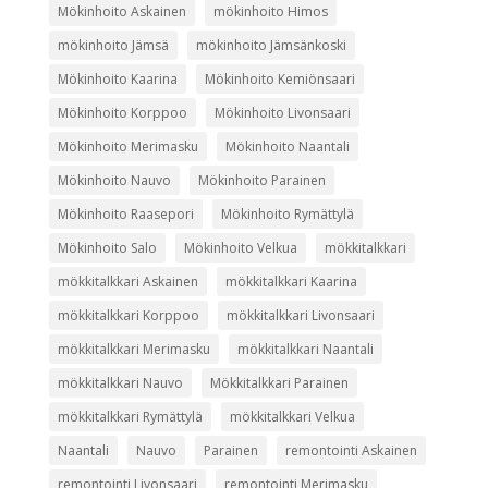
Mökinhoito Askainen
mökinhoito Himos
mökinhoito Jämsä
mökinhoito Jämsänkoski
Mökinhoito Kaarina
Mökinhoito Kemiönsaari
Mökinhoito Korppoo
Mökinhoito Livonsaari
Mökinhoito Merimasku
Mökinhoito Naantali
Mökinhoito Nauvo
Mökinhoito Parainen
Mökinhoito Raasepori
Mökinhoito Rymättylä
Mökinhoito Salo
Mökinhoito Velkua
mökkitalkkari
mökkitalkkari Askainen
mökkitalkkari Kaarina
mökkitalkkari Korppoo
mökkitalkkari Livonsaari
mökkitalkkari Merimasku
mökkitalkkari Naantali
mökkitalkkari Nauvo
Mökkitalkkari Parainen
mökkitalkkari Rymättylä
mökkitalkkari Velkua
Naantali
Nauvo
Parainen
remontointi Askainen
remontointi Livonsaari
remontointi Merimasku