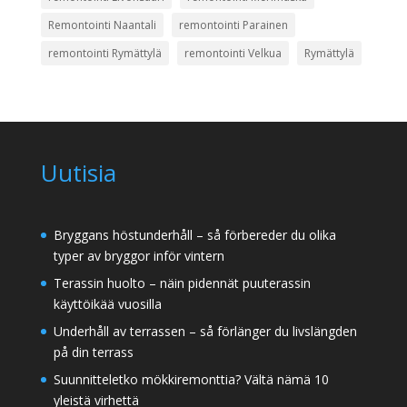
Remontointi Naantali
remontointi Parainen
remontointi Rymättylä
remontointi Velkua
Rymättylä
Uutisia
Bryggans höstunderhåll – så förbereder du olika
typer av bryggor inför vintern
Terassin huolto – näin pidennät puuterassin
käyttöikää vuosilla
Underhåll av terrassen – så förlänger du livslängden
på din terrass
Suunnitteletko mökkiremonttia? Vältä nämä 10
yleistä virhettä