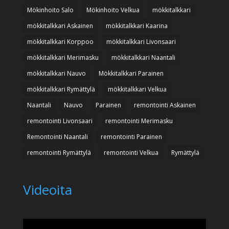
Mökinhoito Salo
Mökinhoito Velkua
mökkitalkkari
mökkitalkkari Askainen
mökkitalkkari Kaarina
mökkitalkkari Korppoo
mökkitalkkari Livonsaari
mökkitalkkari Merimasku
mökkitalkkari Naantali
mökkitalkkari Nauvo
Mökkitalkkari Parainen
mökkitalkkari Rymättylä
mökkitalkkari Velkua
Naantali
Nauvo
Parainen
remontointi Askainen
remontointi Livonsaari
remontointi Merimasku
Remontointi Naantali
remontointi Parainen
remontointi Rymättylä
remontointi Velkua
Rymättylä
Videoita