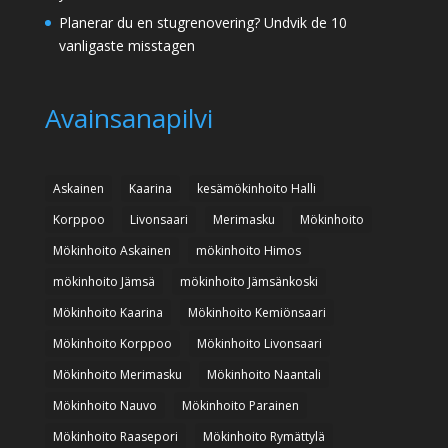
Planerar du en stugrenovering? Undvik de 10
vanligaste misstagen
Avainsanapilvi
Askainen
Kaarina
kesämökinhoito Halli
Korppoo
Livonsaari
Merimasku
Mökinhoito
Mökinhoito Askainen
mökinhoito Himos
mökinhoito Jämsä
mökinhoito Jämsänkoski
Mökinhoito Kaarina
Mökinhoito Kemiönsaari
Mökinhoito Korppoo
Mökinhoito Livonsaari
Mökinhoito Merimasku
Mökinhoito Naantali
Mökinhoito Nauvo
Mökinhoito Parainen
Mökinhoito Raasepori
Mökinhoito Rymättylä