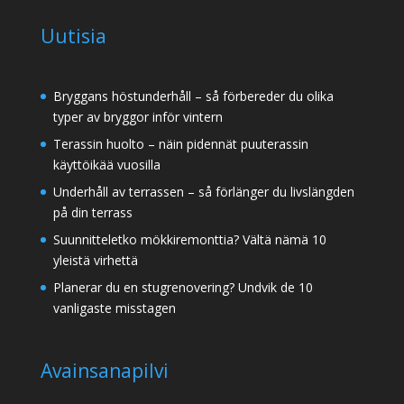
Uutisia
Bryggans höstunderhåll – så förbereder du olika
typer av bryggor inför vintern
Terassin huolto – näin pidennät puuterassin
käyttöikää vuosilla
Underhåll av terrassen – så förlänger du livslängden
på din terrass
Suunnitteletko mökkiremonttia? Vältä nämä 10
yleistä virhettä
Planerar du en stugrenovering? Undvik de 10
vanligaste misstagen
Avainsanapilvi