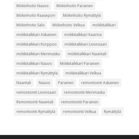
Mökinhoito Nauvo
Mökinhoito Parainen
Mökinhoito Raasepori
Mökinhoito Rymättylä
Mökinhoito Salo
Mökinhoito Velkua
mökkitalkkari
mökkitalkkari Askainen
mökkitalkkari Kaarina
mökkitalkkari Korppoo
mökkitalkkari Livonsaari
mökkitalkkari Merimasku
mökkitalkkari Naantali
mökkitalkkari Nauvo
Mökkitalkkari Parainen
mökkitalkkari Rymättylä
mökkitalkkari Velkua
Naantali
Nauvo
Parainen
remontointi Askainen
remontointi Livonsaari
remontointi Merimasku
Remontointi Naantali
remontointi Parainen
remontointi Rymättylä
remontointi Velkua
Rymättylä