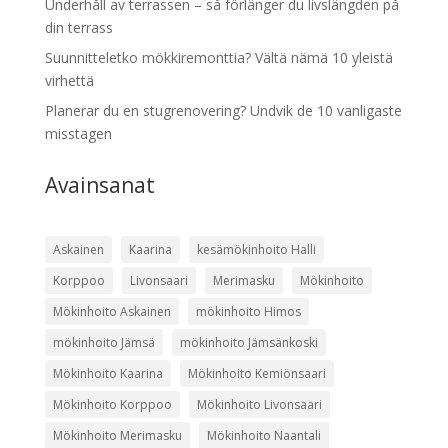
Underhåll av terrassen – så förlänger du livslängden på
din terrass
Suunnitteletko mökkiremonttia? Vältä nämä 10 yleistä
virhettä
Planerar du en stugrenovering? Undvik de 10 vanligaste
misstagen
Avainsanat
Askainen
Kaarina
kesämökinhoito Halli
Korppoo
Livonsaari
Merimasku
Mökinhoito
Mökinhoito Askainen
mökinhoito Himos
mökinhoito Jämsä
mökinhoito Jämsänkoski
Mökinhoito Kaarina
Mökinhoito Kemiönsaari
Mökinhoito Korppoo
Mökinhoito Livonsaari
Mökinhoito Merimasku
Mökinhoito Naantali