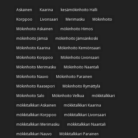
Askainen
Kaarina
kesämökinhoito Halli
Korppoo
Livonsaari
Merimasku
Mökinhoito
Mökinhoito Askainen
mökinhoito Himos
mökinhoito Jämsä
mökinhoito Jämsänkoski
Mökinhoito Kaarina
Mökinhoito Kemiönsaari
Mökinhoito Korppoo
Mökinhoito Livonsaari
Mökinhoito Merimasku
Mökinhoito Naantali
Mökinhoito Nauvo
Mökinhoito Parainen
Mökinhoito Raasepori
Mökinhoito Rymättylä
Mökinhoito Salo
Mökinhoito Velkua
mökkitalkkari
mökkitalkkari Askainen
mökkitalkkari Kaarina
mökkitalkkari Korppoo
mökkitalkkari Livonsaari
mökkitalkkari Merimasku
mökkitalkkari Naantali
mökkitalkkari Nauvo
Mökkitalkkari Parainen