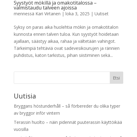
Syystyöt mökillä ja omakotitalossa –
valmistaudu talveen ajoissa
mennessä
Kari Virtanen
|
loka 3, 2025
|
Uutiset
Syksy on paras aika huolehtia mökin ja omakotitalon
kunnosta ennen talven tuloa. Kun syystyöt hoidetaan
ajallaan, säästyy aikaa, rahaa ja vältetään vahingot.
Tärkeimpiä tehtäviä ovat sadevesikourujen ja rännien
puhdistus, katon tarkistus, pihan siistiminen sekä...
Etsi
Uutisia
Bryggans höstunderhåll – så förbereder du olika typer
av bryggor inför vintern
Terassin huolto – näin pidennät puuterassin käyttöikää
vuosilla