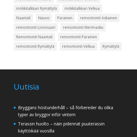
mökkitalkkari Rymättylä
mökkitalkkari Velkua
Naantali
Nauvo
Parainen
remontointi Askainen
remontointi Livonsaari
remontointi Merimasku
Remontointi Naantali
remontointi Parainen
remontointi Rymättylä
remontointi Velkua
Rymättylä
Uutisia
Bryggans höstunderhåll – så förbereder du olika
typer av bryggor inför vintern
Terassin huolto – näin pidennät puuterassin
käyttöikää vuosilla