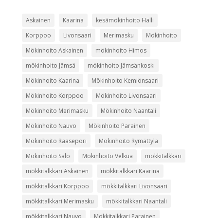
Askainen
Kaarina
kesämökinhoito Halli
Korppoo
Livonsaari
Merimasku
Mökinhoito
Mökinhoito Askainen
mökinhoito Himos
mökinhoito Jämsä
mökinhoito Jämsänkoski
Mökinhoito Kaarina
Mökinhoito Kemiönsaari
Mökinhoito Korppoo
Mökinhoito Livonsaari
Mökinhoito Merimasku
Mökinhoito Naantali
Mökinhoito Nauvo
Mökinhoito Parainen
Mökinhoito Raasepori
Mökinhoito Rymättylä
Mökinhoito Salo
Mökinhoito Velkua
mökkitalkkari
mökkitalkkari Askainen
mökkitalkkari Kaarina
mökkitalkkari Korppoo
mökkitalkkari Livonsaari
mökkitalkkari Merimasku
mökkitalkkari Naantali
mökkitalkkari Nauvo
Mökkitalkkari Parainen