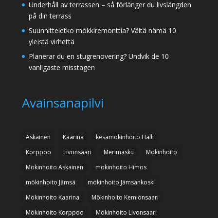
Underhåll av terrassen – så förlänger du livslängden
på din terrass
Suunnitteletko mökkiremonttia? Vältä nämä 10
yleistä virhettä
Planerar du en stugrenovering? Undvik de 10
vanligaste misstagen
Avainsanapilvi
Askainen
Kaarina
kesämökinhoito Halli
Korppoo
Livonsaari
Merimasku
Mökinhoito
Mökinhoito Askainen
mökinhoito Himos
mökinhoito Jämsä
mökinhoito Jämsänkoski
Mökinhoito Kaarina
Mökinhoito Kemiönsaari
Mökinhoito Korppoo
Mökinhoito Livonsaari