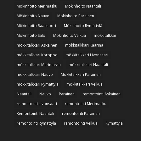
Mökinhoito Merimasku
Mökinhoito Naantali
Mökinhoito Nauvo
Mökinhoito Parainen
Mökinhoito Raasepori
Mökinhoito Rymättylä
Mökinhoito Salo
Mökinhoito Velkua
mökkitalkkari
mökkitalkkari Askainen
mökkitalkkari Kaarina
mökkitalkkari Korppoo
mökkitalkkari Livonsaari
mökkitalkkari Merimasku
mökkitalkkari Naantali
mökkitalkkari Nauvo
Mökkitalkkari Parainen
mökkitalkkari Rymättylä
mökkitalkkari Velkua
Naantali
Nauvo
Parainen
remontointi Askainen
remontointi Livonsaari
remontointi Merimasku
Remontointi Naantali
remontointi Parainen
remontointi Rymättylä
remontointi Velkua
Rymättylä