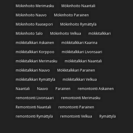
Mökinhoito Merimasku
Mökinhoito Naantali
Mökinhoito Nauvo
Mökinhoito Parainen
Mökinhoito Raasepori
Mökinhoito Rymättylä
Mökinhoito Salo
Mökinhoito Velkua
mökkitalkkari
mökkitalkkari Askainen
mökkitalkkari Kaarina
mökkitalkkari Korppoo
mökkitalkkari Livonsaari
mökkitalkkari Merimasku
mökkitalkkari Naantali
mökkitalkkari Nauvo
Mökkitalkkari Parainen
mökkitalkkari Rymättylä
mökkitalkkari Velkua
Naantali
Nauvo
Parainen
remontointi Askainen
remontointi Livonsaari
remontointi Merimasku
Remontointi Naantali
remontointi Parainen
remontointi Rymättylä
remontointi Velkua
Rymättylä