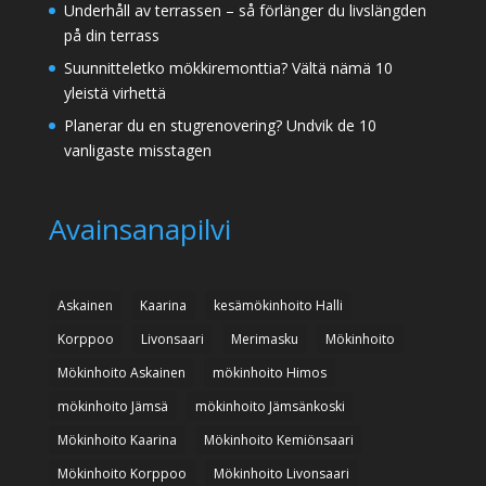
Underhåll av terrassen – så förlänger du livslängden
på din terrass
Suunnitteletko mökkiremonttia? Vältä nämä 10
yleistä virhettä
Planerar du en stugrenovering? Undvik de 10
vanligaste misstagen
Avainsanapilvi
Askainen
Kaarina
kesämökinhoito Halli
Korppoo
Livonsaari
Merimasku
Mökinhoito
Mökinhoito Askainen
mökinhoito Himos
mökinhoito Jämsä
mökinhoito Jämsänkoski
Mökinhoito Kaarina
Mökinhoito Kemiönsaari
Mökinhoito Korppoo
Mökinhoito Livonsaari