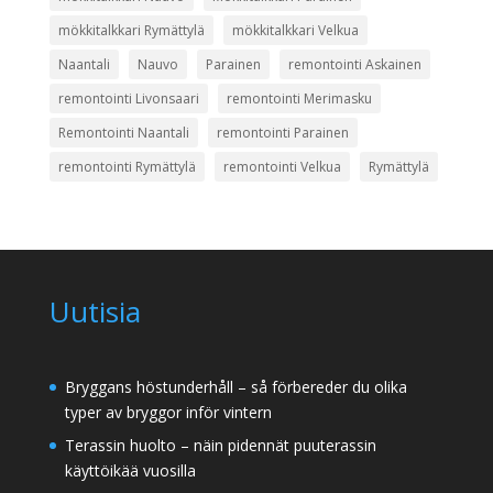
mökkitalkkari Rymättylä
mökkitalkkari Velkua
Naantali
Nauvo
Parainen
remontointi Askainen
remontointi Livonsaari
remontointi Merimasku
Remontointi Naantali
remontointi Parainen
remontointi Rymättylä
remontointi Velkua
Rymättylä
Uutisia
Bryggans höstunderhåll – så förbereder du olika
typer av bryggor inför vintern
Terassin huolto – näin pidennät puuterassin
käyttöikää vuosilla