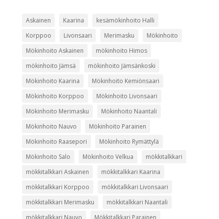
Askainen
Kaarina
kesämökinhoito Halli
Korppoo
Livonsaari
Merimasku
Mökinhoito
Mökinhoito Askainen
mökinhoito Himos
mökinhoito Jämsä
mökinhoito Jämsänkoski
Mökinhoito Kaarina
Mökinhoito Kemiönsaari
Mökinhoito Korppoo
Mökinhoito Livonsaari
Mökinhoito Merimasku
Mökinhoito Naantali
Mökinhoito Nauvo
Mökinhoito Parainen
Mökinhoito Raasepori
Mökinhoito Rymättylä
Mökinhoito Salo
Mökinhoito Velkua
mökkitalkkari
mökkitalkkari Askainen
mökkitalkkari Kaarina
mökkitalkkari Korppoo
mökkitalkkari Livonsaari
mökkitalkkari Merimasku
mökkitalkkari Naantali
mökkitalkkari Nauvo
Mökkitalkkari Parainen