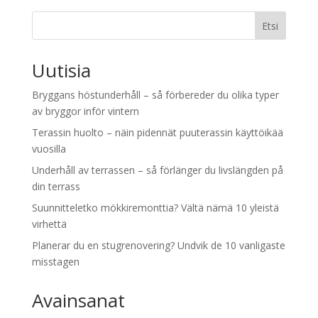
Etsi
Uutisia
Bryggans höstunderhåll – så förbereder du olika typer
av bryggor inför vintern
Terassin huolto – näin pidennät puuterassin käyttöikää
vuosilla
Underhåll av terrassen – så förlänger du livslängden på
din terrass
Suunnitteletko mökkiremonttia? Vältä nämä 10 yleistä
virhettä
Planerar du en stugrenovering? Undvik de 10 vanligaste
misstagen
Avainsanat