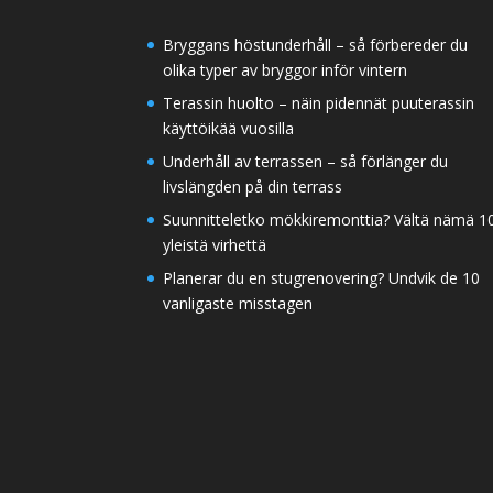
Bryggans höstunderhåll – så förbereder du
olika typer av bryggor inför vintern
Terassin huolto – näin pidennät puuterassin
käyttöikää vuosilla
Underhåll av terrassen – så förlänger du
livslängden på din terrass
Suunnitteletko mökkiremonttia? Vältä nämä 1
yleistä virhettä
Planerar du en stugrenovering? Undvik de 10
vanligaste misstagen