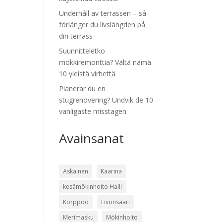
Underhåll av terrassen – så
förlänger du livslängden på
din terrass
Suunnitteletko
mökkiremonttia? Vältä nämä
10 yleistä virhettä
Planerar du en
stugrenovering? Undvik de 10
vanligaste misstagen
Avainsanat
Askainen
Kaarina
kesämökinhoito Halli
Korppoo
Livonsaari
Merimasku
Mökinhoito