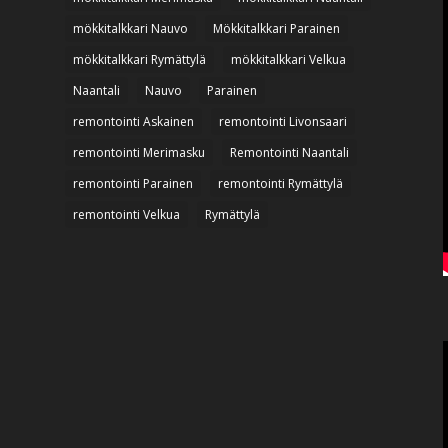
mökkitalkkari Nauvo
Mökkitalkkari Parainen
mökkitalkkari Rymättylä
mökkitalkkari Velkua
Naantali
Nauvo
Parainen
remontointi Askainen
remontointi Livonsaari
remontointi Merimasku
Remontointi Naantali
remontointi Parainen
remontointi Rymättylä
remontointi Velkua
Rymättylä