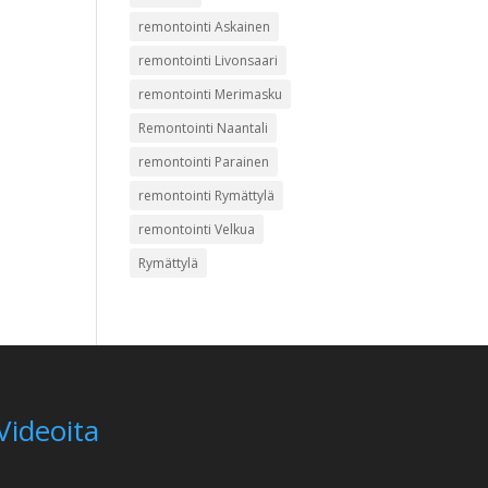
remontointi Askainen
remontointi Livonsaari
remontointi Merimasku
Remontointi Naantali
remontointi Parainen
remontointi Rymättylä
remontointi Velkua
Rymättylä
Videoita