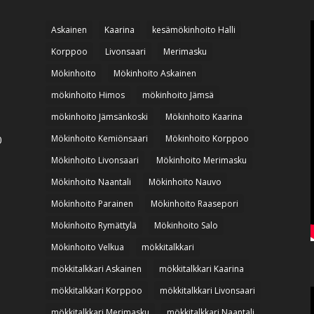
Askainen
Kaarina
kesämökinhoito Halli
Korppoo
Livonsaari
Merimasku
Mökinhoito
Mökinhoito Askainen
mökinhoito Himos
mökinhoito Jämsä
mökinhoito Jämsänkoski
Mökinhoito Kaarina
Mökinhoito Kemiönsaari
Mökinhoito Korppoo
0
Mökinhoito Livonsaari
Mökinhoito Merimasku
Mökinhoito Naantali
Mökinhoito Nauvo
Mökinhoito Parainen
Mökinhoito Raasepori
Mökinhoito Rymättylä
Mökinhoito Salo
Mökinhoito Velkua
mökkitalkkari
mökkitalkkari Askainen
mökkitalkkari Kaarina
mökkitalkkari Korppoo
mökkitalkkari Livonsaari
mökkitalkkari Merimasku
mökkitalkkari Naantali