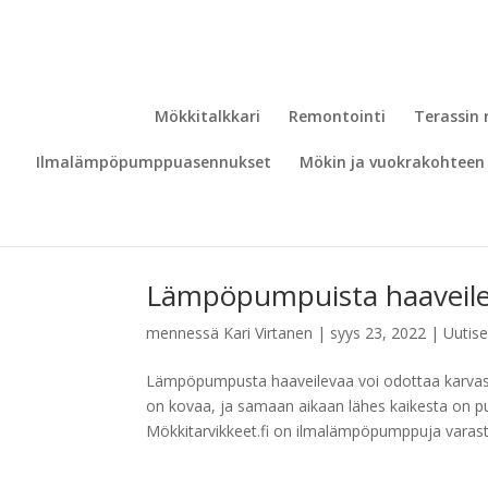
Mökkitalkkari
Remontointi
Terassin
Ilmalämpöpumppuasennukset
Mökin ja vuokrakohteen 
Lämpöpumpuista haaveile
mennessä
Kari Virtanen
|
syys 23, 2022
|
Uutise
Lämpöpumpusta haaveilevaa voi odottaa karvas
on kovaa, ja samaan aikaan lähes kaikesta on p
Mökkitarvikkeet.fi on ilmalämpöpumppuja varasto