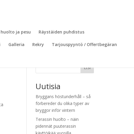
 huolto ja pesu
Räystäiden puhdistus
i
Galleria
Rekry
Tarjouspyyntö / Offertbegäran
Etsi
Uutisia
Bryggans höstunderhåll – så
förbereder du olika typer av
tä
bryggor inför vintern
Terassin huolto – näin
pidennät puuterassin
käyttöikää vuosilla