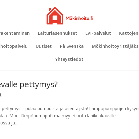
 rakentaminen
Laituriasennukset
LVI-palvelut
Kattojen
hoitopalvelu
Uutiset
På Svenska
Mökinhoitoyrittäjäks
Yhteystiedot
valle pettymys?
t
 pettymys – pulaa pumpuista ja asentajista! Lämpöpumppujen kysyn
ulaa. Moni lämpöpumppufirma myy ei-oota lähikuukausille.
ssa ja...