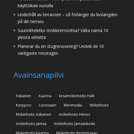
käyttöikää vuosilla
Underhåll av terrassen – så förlänger du livslängden
på din terrass
Suunnitteletko mökkiremonttia? Vältä nämä 10
yleistä virhettä
Planerar du en stugrenovering? Undvik de 10
vanligaste misstagen
Avainsanapilvi
Askainen
Kaarina
kesämökinhoito Halli
Korppoo
Livonsaari
Merimasku
Mökinhoito
Mökinhoito Askainen
mökinhoito Himos
mökinhoito Jämsä
mökinhoito Jämsänkoski
Mökinhoito Kaarina
Mökinhoito Kemiönsaari