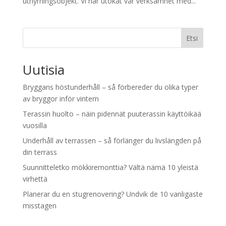
uthyrningsobjekt. Vi har utökat vår verksamhet med...
Etsi
Uutisia
Bryggans höstunderhåll – så förbereder du olika typer
av bryggor inför vintern
Terassin huolto – näin pidennät puuterassin käyttöikää
vuosilla
Underhåll av terrassen – så förlänger du livslängden på
din terrass
Suunnitteletko mökkiremonttia? Vältä nämä 10 yleistä
virhettä
Planerar du en stugrenovering? Undvik de 10 vanligaste
misstagen