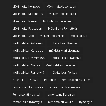
Mökinhoito Korppoo
Mökinhoito Livonsaari
Mökinhoito Merimasku
Mökinhoito Naantali
Mökinhoito Nauvo
Mökinhoito Parainen
Mökinhoito Raasepori
Mökinhoito Rymättylä
Mökinhoito Salo
Mökinhoito Velkua
mökkitalkkari
mökkitalkkari Askainen
mökkitalkkari Kaarina
mökkitalkkari Korppoo
mökkitalkkari Livonsaari
mökkitalkkari Merimasku
mökkitalkkari Naantali
mökkitalkkari Nauvo
Mökkitalkkari Parainen
mökkitalkkari Rymättylä
mökkitalkkari Velkua
Naantali
Nauvo
Parainen
remontointi Askainen
remontointi Livonsaari
remontointi Merimasku
Remontointi Naantali
remontointi Parainen
remontointi Rymättylä
remontointi Velkua
Rymättylä