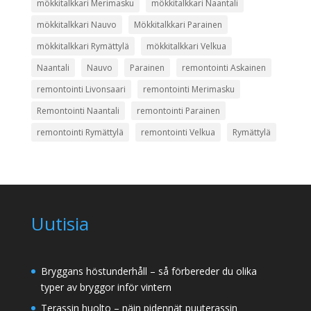
mökkitalkkari Merimasku
mökkitalkkari Naantali
mökkitalkkari Nauvo
Mökkitalkkari Parainen
mökkitalkkari Rymättylä
mökkitalkkari Velkua
Naantali
Nauvo
Parainen
remontointi Askainen
remontointi Livonsaari
remontointi Merimasku
Remontointi Naantali
remontointi Parainen
remontointi Rymättylä
remontointi Velkua
Rymättylä
Uutisia
Bryggans höstunderhåll – så förbereder du olika
typer av bryggor inför vintern
Terassin huolto – näin pidennät puuterassin