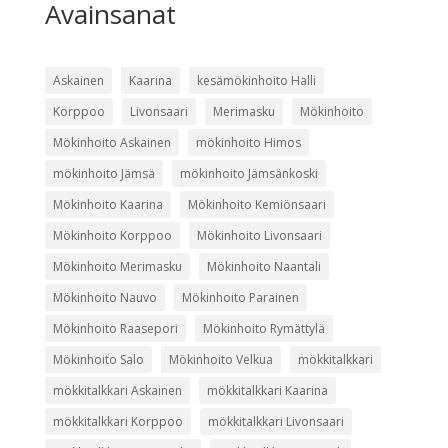
Avainsanat
Askainen
Kaarina
kesämökinhoito Halli
Korppoo
Livonsaari
Merimasku
Mökinhoito
Mökinhoito Askainen
mökinhoito Himos
mökinhoito Jämsä
mökinhoito Jämsänkoski
Mökinhoito Kaarina
Mökinhoito Kemiönsaari
Mökinhoito Korppoo
Mökinhoito Livonsaari
Mökinhoito Merimasku
Mökinhoito Naantali
Mökinhoito Nauvo
Mökinhoito Parainen
Mökinhoito Raasepori
Mökinhoito Rymättylä
Mökinhoito Salo
Mökinhoito Velkua
mökkitalkkari
mökkitalkkari Askainen
mökkitalkkari Kaarina
mökkitalkkari Korppoo
mökkitalkkari Livonsaari