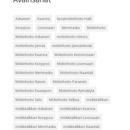
Askainen
Kaarina
kesämökinhoito Halli
Korppoo
Livonsaari
Merimasku
Mökinhoito
Mökinhoito Askainen
mökinhoito Himos
mökinhoito Jämsä
mökinhoito Jämsänkoski
Mökinhoito Kaarina
Mökinhoito Kemiönsaari
Mökinhoito Korppoo
Mökinhoito Livonsaari
Mökinhoito Merimasku
Mökinhoito Naantali
Mökinhoito Nauvo
Mökinhoito Parainen
Mökinhoito Raasepori
Mökinhoito Rymättylä
Mökinhoito Salo
Mökinhoito Velkua
mökkitalkkari
mökkitalkkari Askainen
mökkitalkkari Kaarina
mökkitalkkari Korppoo
mökkitalkkari Livonsaari
mökkitalkkari Merimasku
mökkitalkkari Naantali