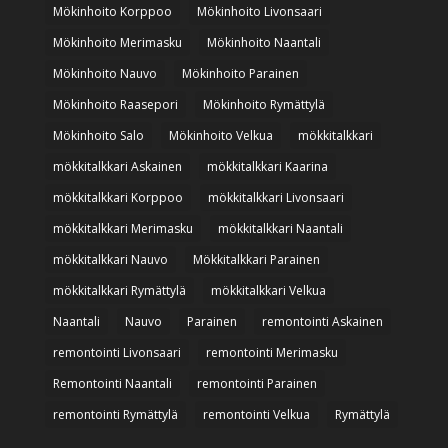
Mökinhoito Korppoo
Mökinhoito Livonsaari
Mökinhoito Merimasku
Mökinhoito Naantali
Mökinhoito Nauvo
Mökinhoito Parainen
Mökinhoito Raasepori
Mökinhoito Rymättylä
Mökinhoito Salo
Mökinhoito Velkua
mökkitalkkari
mökkitalkkari Askainen
mökkitalkkari Kaarina
mökkitalkkari Korppoo
mökkitalkkari Livonsaari
mökkitalkkari Merimasku
mökkitalkkari Naantali
mökkitalkkari Nauvo
Mökkitalkkari Parainen
mökkitalkkari Rymättylä
mökkitalkkari Velkua
Naantali
Nauvo
Parainen
remontointi Askainen
remontointi Livonsaari
remontointi Merimasku
Remontointi Naantali
remontointi Parainen
remontointi Rymättylä
remontointi Velkua
Rymättylä