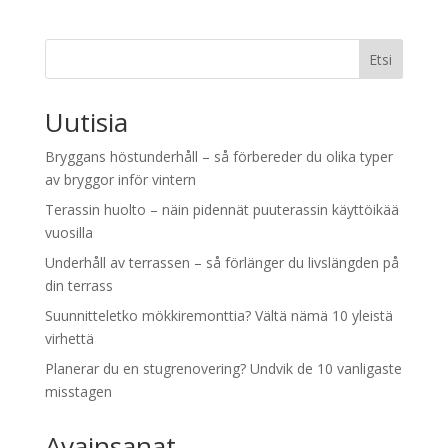
Etsi
Uutisia
Bryggans höstunderhåll – så förbereder du olika typer
av bryggor inför vintern
Terassin huolto – näin pidennät puuterassin käyttöikää
vuosilla
Underhåll av terrassen – så förlänger du livslängden på
din terrass
Suunnitteletko mökkiremonttia? Vältä nämä 10 yleistä
virhettä
Planerar du en stugrenovering? Undvik de 10 vanligaste
misstagen
Avainsanat