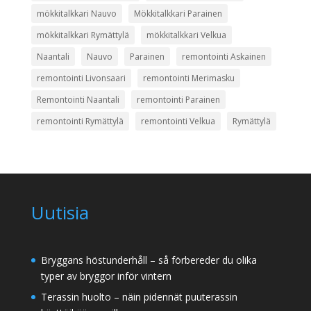
mökkitalkkari Nauvo
Mökkitalkkari Parainen
mökkitalkkari Rymättylä
mökkitalkkari Velkua
Naantali
Nauvo
Parainen
remontointi Askainen
remontointi Livonsaari
remontointi Merimasku
Remontointi Naantali
remontointi Parainen
remontointi Rymättylä
remontointi Velkua
Rymättylä
Uutisia
Bryggans höstunderhåll – så förbereder du olika
typer av bryggor inför vintern
Terassin huolto – näin pidennät puuterassin