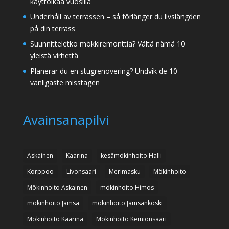
käyttöikää vuosilla
Underhåll av terrassen – så förlänger du livslängden
på din terrass
Suunnitteletko mökkiremonttia? Vältä nämä 10
yleistä virhettä
Planerar du en stugrenovering? Undvik de 10
vanligaste misstagen
Avainsanapilvi
Askainen
Kaarina
kesämökinhoito Halli
Korppoo
Livonsaari
Merimasku
Mökinhoito
Mökinhoito Askainen
mökinhoito Himos
mökinhoito Jämsä
mökinhoito Jämsänkoski
Mökinhoito Kaarina
Mökinhoito Kemiönsaari