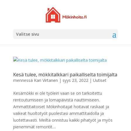
Valitse sivu
Kesä tulee, mökkitalkkari paikalliselta toimijalta
mennessä
Kari Virtanen
|
syys 23, 2022
|
Uutiset
Kesämökki ei ole työleiri vaan se on tarkoitettu
rentoutumiseen ja lomapäivistä nauttimiseen.
Ammattitaitoiset Mökinhoitajat hoitavat raskaat ja
vaikeat huoltotyöt puolestasi ammattitaidolla ja
luotettavasti. Meiltä onnistuu kaikki pihatyöt ja myös
pienemmät remontit....