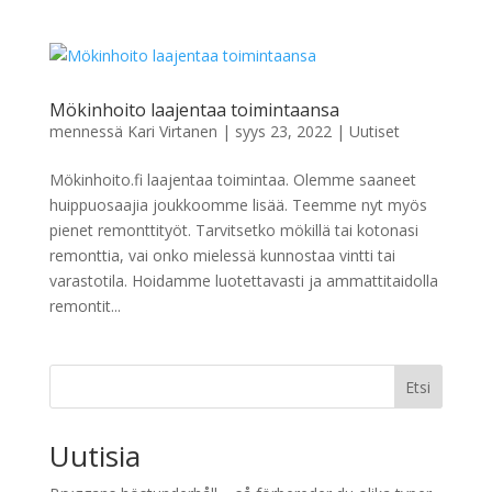
Mökinhoito laajentaa toimintaansa
mennessä
Kari Virtanen
|
syys 23, 2022
|
Uutiset
Mökinhoito.fi laajentaa toimintaa. Olemme saaneet
huippuosaajia joukkoomme lisää. Teemme nyt myös
pienet remonttityöt. Tarvitsetko mökillä tai kotonasi
remonttia, vai onko mielessä kunnostaa vintti tai
varastotila. Hoidamme luotettavasti ja ammattitaidolla
remontit...
Etsi
Uutisia