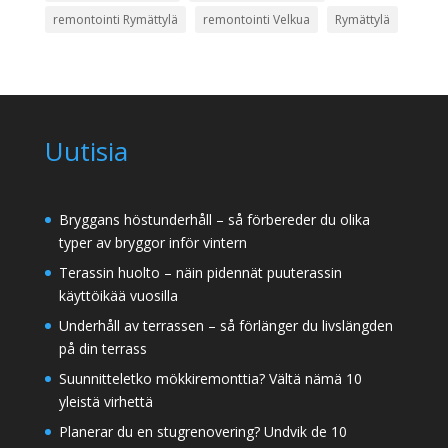
remontointi Rymättylä
remontointi Velkua
Rymättylä
Uutisia
Bryggans höstunderhåll – så förbereder du olika
typer av bryggor inför vintern
Terassin huolto – näin pidennät puuterassin
käyttöikää vuosilla
Underhåll av terrassen – så förlänger du livslängden
på din terrass
Suunnitteletko mökkiremonttia? Vältä nämä 10
yleistä virhettä
Planerar du en stugrenovering? Undvik de 10