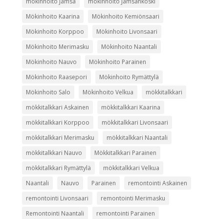
mökinhoito Jämsä
mökinhoito Jämsänkoski
Mökinhoito Kaarina
Mökinhoito Kemiönsaari
Mökinhoito Korppoo
Mökinhoito Livonsaari
Mökinhoito Merimasku
Mökinhoito Naantali
Mökinhoito Nauvo
Mökinhoito Parainen
Mökinhoito Raasepori
Mökinhoito Rymättylä
Mökinhoito Salo
Mökinhoito Velkua
mökkitalkkari
mökkitalkkari Askainen
mökkitalkkari Kaarina
mökkitalkkari Korppoo
mökkitalkkari Livonsaari
mökkitalkkari Merimasku
mökkitalkkari Naantali
mökkitalkkari Nauvo
Mökkitalkkari Parainen
mökkitalkkari Rymättylä
mökkitalkkari Velkua
Naantali
Nauvo
Parainen
remontointi Askainen
remontointi Livonsaari
remontointi Merimasku
Remontointi Naantali
remontointi Parainen