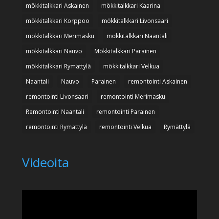
mökkitalkkari Askainen
mökkitalkkari Kaarina
mökkitalkkari Korppoo
mökkitalkkari Livonsaari
mökkitalkkari Merimasku
mökkitalkkari Naantali
mökkitalkkari Nauvo
Mökkitalkkari Parainen
mökkitalkkari Rymättylä
mökkitalkkari Velkua
Naantali
Nauvo
Parainen
remontointi Askainen
remontointi Livonsaari
remontointi Merimasku
Remontointi Naantali
remontointi Parainen
remontointi Rymättylä
remontointi Velkua
Rymättylä
Videoita