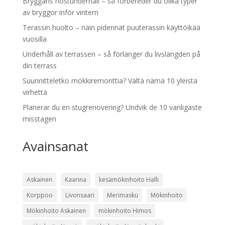
Bryggans höstunderhåll – så förbereder du olika typer
av bryggor inför vintern
Terassin huolto – näin pidennät puuterassin käyttöikää
vuosilla
Underhåll av terrassen – så förlänger du livslängden på
din terrass
Suunnitteletko mökkiremonttia? Vältä nämä 10 yleistä
virhettä
Planerar du en stugrenovering? Undvik de 10 vanligaste
misstagen
Avainsanat
Askainen
Kaarina
kesämökinhoito Halli
Korppoo
Livonsaari
Merimasku
Mökinhoito
Mökinhoito Askainen
mökinhoito Himos