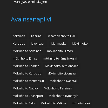
vanligaste misstagen
Avainsanapilvi
Askainen
Kaarina
kesämökinhoito Halli
Korppoo
Livonsaari
Merimasku
Mökinhoito
Mökinhoito Askainen
mökinhoito Himos
mökinhoito Jämsä
mökinhoito Jämsänkoski
Mökinhoito Kaarina
Mökinhoito Kemiönsaari
Mökinhoito Korppoo
Mökinhoito Livonsaari
Mökinhoito Merimasku
Mökinhoito Naantali
Mökinhoito Nauvo
Mökinhoito Parainen
Mökinhoito Raasepori
Mökinhoito Rymättylä
Mökinhoito Salo
Mökinhoito Velkua
mökkitalkkari