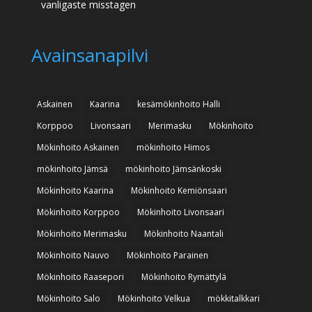
vanligaste misstagen
Avainsanapilvi
Askainen
Kaarina
kesämökinhoito Halli
Korppoo
Livonsaari
Merimasku
Mökinhoito
Mökinhoito Askainen
mökinhoito Himos
mökinhoito Jämsä
mökinhoito Jämsänkoski
Mökinhoito Kaarina
Mökinhoito Kemiönsaari
Mökinhoito Korppoo
Mökinhoito Livonsaari
Mökinhoito Merimasku
Mökinhoito Naantali
Mökinhoito Nauvo
Mökinhoito Parainen
Mökinhoito Raasepori
Mökinhoito Rymättylä
Mökinhoito Salo
Mökinhoito Velkua
mökkitalkkari