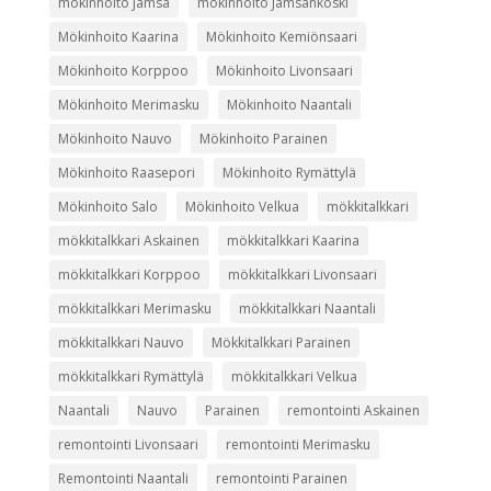
mökinhoito Jämsä
mökinhoito Jämsänkoski
Mökinhoito Kaarina
Mökinhoito Kemiönsaari
Mökinhoito Korppoo
Mökinhoito Livonsaari
Mökinhoito Merimasku
Mökinhoito Naantali
Mökinhoito Nauvo
Mökinhoito Parainen
Mökinhoito Raasepori
Mökinhoito Rymättylä
Mökinhoito Salo
Mökinhoito Velkua
mökkitalkkari
mökkitalkkari Askainen
mökkitalkkari Kaarina
mökkitalkkari Korppoo
mökkitalkkari Livonsaari
mökkitalkkari Merimasku
mökkitalkkari Naantali
mökkitalkkari Nauvo
Mökkitalkkari Parainen
mökkitalkkari Rymättylä
mökkitalkkari Velkua
Naantali
Nauvo
Parainen
remontointi Askainen
remontointi Livonsaari
remontointi Merimasku
Remontointi Naantali
remontointi Parainen