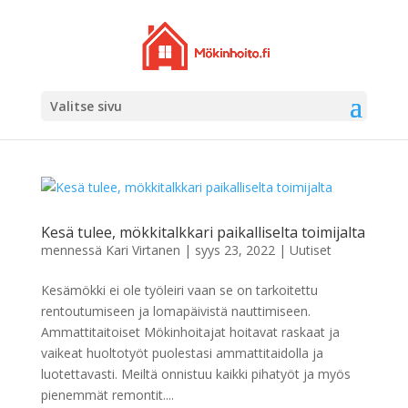
Valitse sivu
Kesä tulee, mökkitalkkari paikalliselta toimijalta
mennessä
Kari Virtanen
|
syys 23, 2022
|
Uutiset
Kesämökki ei ole työleiri vaan se on tarkoitettu
rentoutumiseen ja lomapäivistä nauttimiseen.
Ammattitaitoiset Mökinhoitajat hoitavat raskaat ja
vaikeat huoltotyöt puolestasi ammattitaidolla ja
luotettavasti. Meiltä onnistuu kaikki pihatyöt ja myös
pienemmät remontit....