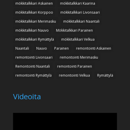
mökkitalkkari Askainen
mökkitalkkari Kaarina
mökkitalkkari Korppoo
mökkitalkkari Livonsaari
mökkitalkkari Merimasku
mökkitalkkari Naantali
mökkitalkkari Nauvo
Mökkitalkkari Parainen
mökkitalkkari Rymättylä
mökkitalkkari Velkua
Naantali
Nauvo
Parainen
remontointi Askainen
remontointi Livonsaari
remontointi Merimasku
Remontointi Naantali
remontointi Parainen
remontointi Rymättylä
remontointi Velkua
Rymättylä
Videoita