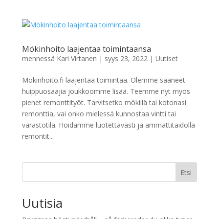
Mökinhoito laajentaa toimintaansa
mennessä
Kari Virtanen
|
syys 23, 2022
|
Uutiset
Mökinhoito.fi laajentaa toimintaa. Olemme saaneet
huippuosaajia joukkoomme lisää. Teemme nyt myös
pienet remonttityöt. Tarvitsetko mökillä tai kotonasi
remonttia, vai onko mielessä kunnostaa vintti tai
varastotila. Hoidamme luotettavasti ja ammattitaidolla
remontit...
Etsi
Uutisia