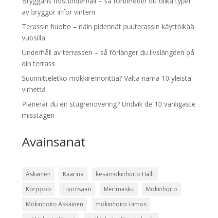
Bryggans höstunderhåll – så förbereder du olika typer
av bryggor inför vintern
Terassin huolto – näin pidennät puuterassin käyttöikää
vuosilla
Underhåll av terrassen – så förlänger du livslängden på
din terrass
Suunnitteletko mökkiremonttia? Vältä nämä 10 yleistä
virhettä
Planerar du en stugrenovering? Undvik de 10 vanligaste
misstagen
Avainsanat
Askainen
Kaarina
kesämökinhoito Halli
Korppoo
Livonsaari
Merimasku
Mökinhoito
Mökinhoito Askainen
mökinhoito Himos