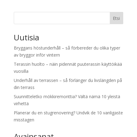
Etsi
Uutisia
Bryggans höstunderhåll – så förbereder du olika typer
av bryggor inför vintern
Terassin huolto – näin pidennät puuterassin käyttöikää
vuosilla
Underhåll av terrassen – så förlänger du livslängden på
din terrass
Suunnitteletko mökkiremonttia? Vältä nämä 10 yleistä
virhettä
Planerar du en stugrenovering? Undvik de 10 vanligaste
misstagen
Avainsanat