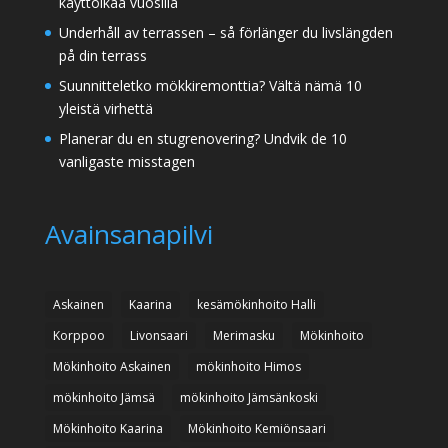
käyttöikää vuosilla
Underhåll av terrassen – så förlänger du livslängden
på din terrass
Suunnitteletko mökkiremonttia? Vältä nämä 10
yleistä virhettä
Planerar du en stugrenovering? Undvik de 10
vanligaste misstagen
Avainsanapilvi
Askainen
Kaarina
kesämökinhoito Halli
Korppoo
Livonsaari
Merimasku
Mökinhoito
Mökinhoito Askainen
mökinhoito Himos
mökinhoito Jämsä
mökinhoito Jämsänkoski
Mökinhoito Kaarina
Mökinhoito Kemiönsaari