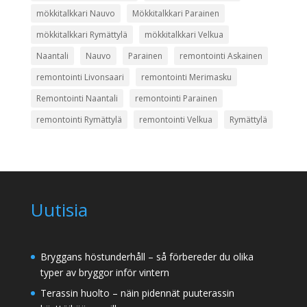
mökkitalkkari Nauvo
Mökkitalkkari Parainen
mökkitalkkari Rymättylä
mökkitalkkari Velkua
Naantali
Nauvo
Parainen
remontointi Askainen
remontointi Livonsaari
remontointi Merimasku
Remontointi Naantali
remontointi Parainen
remontointi Rymättylä
remontointi Velkua
Rymättylä
Uutisia
Bryggans höstunderhåll – så förbereder du olika
typer av bryggor inför vintern
Terassin huolto – näin pidennät puuterassin