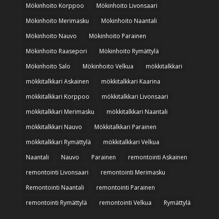
Mökinhoito Korppoo
Mökinhoito Livonsaari
Mökinhoito Merimasku
Mökinhoito Naantali
Mökinhoito Nauvo
Mökinhoito Parainen
Mökinhoito Raasepori
Mökinhoito Rymättylä
Mökinhoito Salo
Mökinhoito Velkua
mökkitalkkari
mökkitalkkari Askainen
mökkitalkkari Kaarina
mökkitalkkari Korppoo
mökkitalkkari Livonsaari
mökkitalkkari Merimasku
mökkitalkkari Naantali
mökkitalkkari Nauvo
Mökkitalkkari Parainen
mökkitalkkari Rymättylä
mökkitalkkari Velkua
Naantali
Nauvo
Parainen
remontointi Askainen
remontointi Livonsaari
remontointi Merimasku
Remontointi Naantali
remontointi Parainen
remontointi Rymättylä
remontointi Velkua
Rymättylä