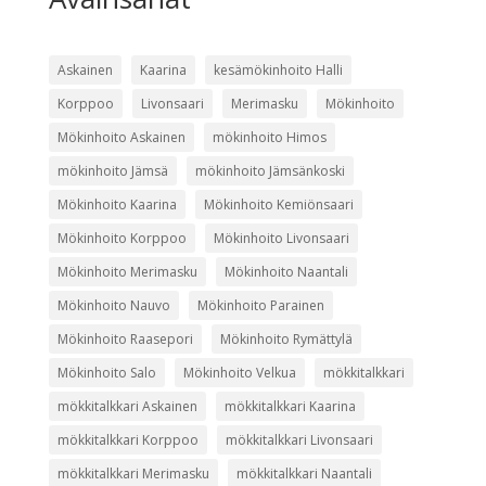
Askainen
Kaarina
kesämökinhoito Halli
Korppoo
Livonsaari
Merimasku
Mökinhoito
Mökinhoito Askainen
mökinhoito Himos
mökinhoito Jämsä
mökinhoito Jämsänkoski
Mökinhoito Kaarina
Mökinhoito Kemiönsaari
Mökinhoito Korppoo
Mökinhoito Livonsaari
Mökinhoito Merimasku
Mökinhoito Naantali
Mökinhoito Nauvo
Mökinhoito Parainen
Mökinhoito Raasepori
Mökinhoito Rymättylä
Mökinhoito Salo
Mökinhoito Velkua
mökkitalkkari
mökkitalkkari Askainen
mökkitalkkari Kaarina
mökkitalkkari Korppoo
mökkitalkkari Livonsaari
mökkitalkkari Merimasku
mökkitalkkari Naantali