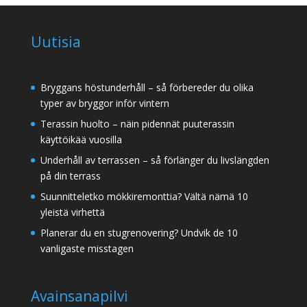
Uutisia
Bryggans höstunderhåll – så förbereder du olika
typer av bryggor inför vintern
Terassin huolto – näin pidennät puuterassin
käyttöikää vuosilla
Underhåll av terrassen – så förlänger du livslängden
på din terrass
Suunnitteletko mökkiremonttia? Vältä nämä 10
yleistä virhettä
Planerar du en stugrenovering? Undvik de 10
vanligaste misstagen
Avainsanapilvi