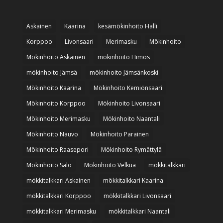
Askainen
Kaarina
kesämökinhoito Halli
Korppoo
Livonsaari
Merimasku
Mökinhoito
Mökinhoito Askainen
mökinhoito Himos
mökinhoito Jämsä
mökinhoito Jämsänkoski
Mökinhoito Kaarina
Mökinhoito Kemiönsaari
Mökinhoito Korppoo
Mökinhoito Livonsaari
Mökinhoito Merimasku
Mökinhoito Naantali
Mökinhoito Nauvo
Mökinhoito Parainen
Mökinhoito Raasepori
Mökinhoito Rymättylä
Mökinhoito Salo
Mökinhoito Velkua
mökkitalkkari
mökkitalkkari Askainen
mökkitalkkari Kaarina
mökkitalkkari Korppoo
mökkitalkkari Livonsaari
mökkitalkkari Merimasku
mökkitalkkari Naantali