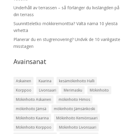
Underhåll av terrassen – så förlänger du livslängden på
din terrass
Suunnitteletko mökkiremonttia? Vältä nämä 10 yleistä
virhettä
Planerar du en stugrenovering? Undvik de 10 vanligaste
misstagen
Avainsanat
Askainen
Kaarina
kesämökinhoito Halli
Korppoo
Livonsaari
Merimasku
Mökinhoito
Mökinhoito Askainen
mökinhoito Himos
mökinhoito Jämsä
mökinhoito Jämsänkoski
Mökinhoito Kaarina
Mökinhoito Kemiönsaari
Mökinhoito Korppoo
Mökinhoito Livonsaari