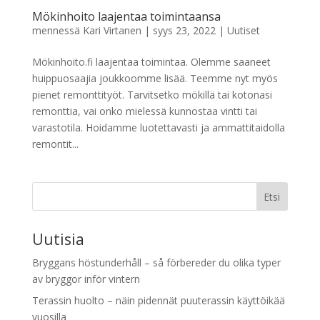
Mökinhoito laajentaa toimintaansa
mennessä
Kari Virtanen
|
syys 23, 2022
|
Uutiset
Mökinhoito.fi laajentaa toimintaa. Olemme saaneet
huippuosaajia joukkoomme lisää. Teemme nyt myös
pienet remonttityöt. Tarvitsetko mökillä tai kotonasi
remonttia, vai onko mielessä kunnostaa vintti tai
varastotila. Hoidamme luotettavasti ja ammattitaidolla
remontit...
Etsi
Uutisia
Bryggans höstunderhåll – så förbereder du olika typer
av bryggor inför vintern
Terassin huolto – näin pidennät puuterassin käyttöikää
vuosilla