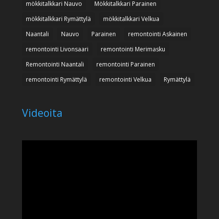
mökkitalkkari Nauvo
Mökkitalkkari Parainen
mökkitalkkari Rymättylä
mökkitalkkari Velkua
Naantali
Nauvo
Parainen
remontointi Askainen
remontointi Livonsaari
remontointi Merimasku
Remontointi Naantali
remontointi Parainen
remontointi Rymättylä
remontointi Velkua
Rymättylä
Videoita