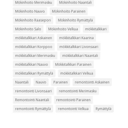
Mökinhoito Merimasku
Mökinhoito Naantali
Mökinhoito Nauvo
Mökinhoito Parainen
Mökinhoito Raasepori
Mökinhoito Rymättylä
Mökinhoito Salo
Mökinhoito Velkua
mökkitalkkari
mökkitalkkari Askainen
mökkitalkkari Kaarina
mökkitalkkari Korppoo
mökkitalkkari Livonsaari
mökkitalkkari Merimasku
mökkitalkkari Naantali
mökkitalkkari Nauvo
Mökkitalkkari Parainen
mökkitalkkari Rymättylä
mökkitalkkari Velkua
Naantali
Nauvo
Parainen
remontointi Askainen
remontointi Livonsaari
remontointi Merimasku
Remontointi Naantali
remontointi Parainen
remontointi Rymättylä
remontointi Velkua
Rymättylä