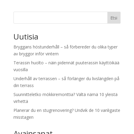
Etsi
Uutisia
Bryggans höstunderhåll – så förbereder du olika typer
av bryggor inför vintern
Terassin huolto – näin pidennät puuterassin käyttöikää
vuosilla
Underhåll av terrassen – så förlänger du livslängden på
din terrass
Suunnitteletko mökkiremonttia? Vältä nämä 10 yleistä
virhettä
Planerar du en stugrenovering? Undvik de 10 vanligaste
misstagen
Avainsanat