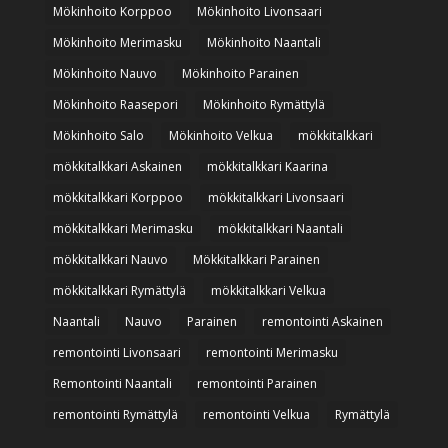
Mökinhoito Korppoo
Mökinhoito Livonsaari
Mökinhoito Merimasku
Mökinhoito Naantali
Mökinhoito Nauvo
Mökinhoito Parainen
Mökinhoito Raasepori
Mökinhoito Rymättylä
Mökinhoito Salo
Mökinhoito Velkua
mökkitalkkari
mökkitalkkari Askainen
mökkitalkkari Kaarina
mökkitalkkari Korppoo
mökkitalkkari Livonsaari
mökkitalkkari Merimasku
mökkitalkkari Naantali
mökkitalkkari Nauvo
Mökkitalkkari Parainen
mökkitalkkari Rymättylä
mökkitalkkari Velkua
Naantali
Nauvo
Parainen
remontointi Askainen
remontointi Livonsaari
remontointi Merimasku
Remontointi Naantali
remontointi Parainen
remontointi Rymättylä
remontointi Velkua
Rymättylä