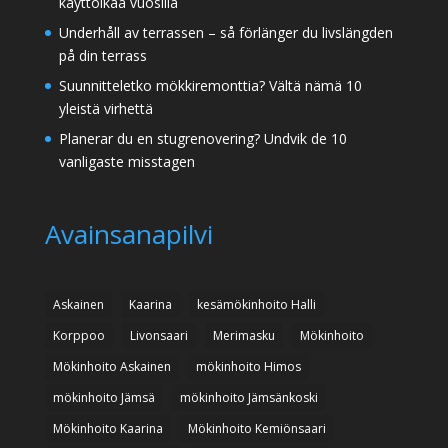
käyttöikää vuosilla
Underhåll av terrassen – så förlänger du livslängden
på din terrass
Suunnitteletko mökkiremonttia? Vältä nämä 10
yleistä virhettä
Planerar du en stugrenovering? Undvik de 10
vanligaste misstagen
Avainsanapilvi
Askainen
Kaarina
kesämökinhoito Halli
Korppoo
Livonsaari
Merimasku
Mökinhoito
Mökinhoito Askainen
mökinhoito Himos
mökinhoito Jämsä
mökinhoito Jämsänkoski
Mökinhoito Kaarina
Mökinhoito Kemiönsaari