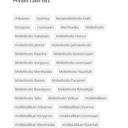
Askainen
Kaarina
kesämökinhoito Halli
Korppoo
Livonsaari
Merimasku
Mökinhoito
Mökinhoito Askainen
mökinhoito Himos
mökinhoito Jämsä
mökinhoito Jämsänkoski
Mökinhoito Kaarina
Mökinhoito Kemiönsaari
Mökinhoito Korppoo
Mökinhoito Livonsaari
Mökinhoito Merimasku
Mökinhoito Naantali
Mökinhoito Nauvo
Mökinhoito Parainen
Mökinhoito Raasepori
Mökinhoito Rymättylä
Mökinhoito Salo
Mökinhoito Velkua
mökkitalkkari
mökkitalkkari Askainen
mökkitalkkari Kaarina
mökkitalkkari Korppoo
mökkitalkkari Livonsaari
mökkitalkkari Merimasku
mökkitalkkari Naantali