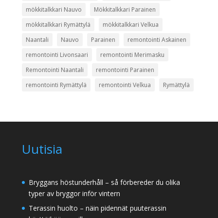
mökkitalkkari Nauvo
Mökkitalkkari Parainen
mökkitalkkari Rymättylä
mökkitalkkari Velkua
Naantali
Nauvo
Parainen
remontointi Askainen
remontointi Livonsaari
remontointi Merimasku
Remontointi Naantali
remontointi Parainen
remontointi Rymättylä
remontointi Velkua
Rymättylä
Uutisia
Bryggans höstunderhåll – så förbereder du olika
typer av bryggor inför vintern
Terassin huolto – näin pidennät puuterassin