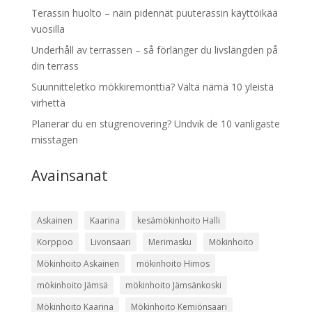
Terassin huolto – näin pidennät puuterassin käyttöikää
vuosilla
Underhåll av terrassen – så förlänger du livslängden på
din terrass
Suunnitteletko mökkiremonttia? Vältä nämä 10 yleistä
virhettä
Planerar du en stugrenovering? Undvik de 10 vanligaste
misstagen
Avainsanat
Askainen
Kaarina
kesämökinhoito Halli
Korppoo
Livonsaari
Merimasku
Mökinhoito
Mökinhoito Askainen
mökinhoito Himos
mökinhoito Jämsä
mökinhoito Jämsänkoski
Mökinhoito Kaarina
Mökinhoito Kemiönsaari