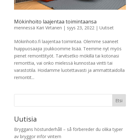
Mökinhoito laajentaa toimintaansa
mennessä
Kari Virtanen
|
syys 23, 2022
|
Uutiset
Mökinhoito.fi laajentaa toimintaa. Olemme saaneet
huippuosaajia joukkoomme lisää. Teemme nyt myös
pienet remonttityöt. Tarvitsetko mökillä tai kotonasi
remonttia, vai onko mielessä kunnostaa vintti tai
varastotila. Hoidamme luotettavasti ja ammattitaidolla
remontit...
Etsi
Uutisia
Bryggans höstunderhåll – så förbereder du olika typer
av bryggor inför vintern