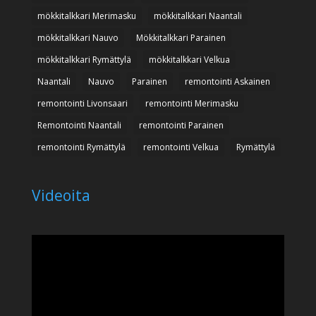
mökkitalkkari Merimasku
mökkitalkkari Naantali
mökkitalkkari Nauvo
Mökkitalkkari Parainen
mökkitalkkari Rymättylä
mökkitalkkari Velkua
Naantali
Nauvo
Parainen
remontointi Askainen
remontointi Livonsaari
remontointi Merimasku
Remontointi Naantali
remontointi Parainen
remontointi Rymättylä
remontointi Velkua
Rymättylä
Videoita