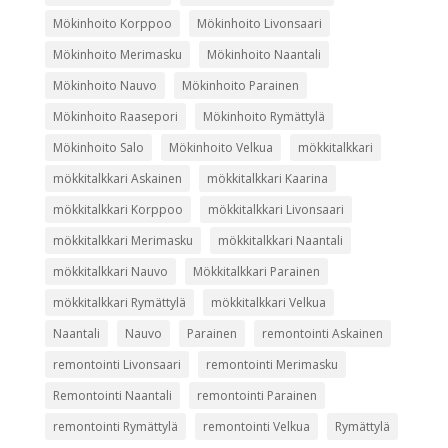
Mökinhoito Korppoo
Mökinhoito Livonsaari
Mökinhoito Merimasku
Mökinhoito Naantali
Mökinhoito Nauvo
Mökinhoito Parainen
Mökinhoito Raasepori
Mökinhoito Rymättylä
Mökinhoito Salo
Mökinhoito Velkua
mökkitalkkari
mökkitalkkari Askainen
mökkitalkkari Kaarina
mökkitalkkari Korppoo
mökkitalkkari Livonsaari
mökkitalkkari Merimasku
mökkitalkkari Naantali
mökkitalkkari Nauvo
Mökkitalkkari Parainen
mökkitalkkari Rymättylä
mökkitalkkari Velkua
Naantali
Nauvo
Parainen
remontointi Askainen
remontointi Livonsaari
remontointi Merimasku
Remontointi Naantali
remontointi Parainen
remontointi Rymättylä
remontointi Velkua
Rymättylä