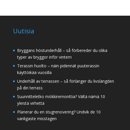
Uutisia
Bryggans höstunderhåll – så förbereder du olika
typer av bryggor inför vintern
Terassin huolto – näin pidennät puuterassin
käyttöikää vuosilla
Underhåll av terrassen – så förlänger du livslängden
på din terrass
Suunnitteletko mökkiremonttia? Vältä nämä 10
yleistä virhettä
Planerar du en stugrenovering? Undvik de 10
vanligaste misstagen