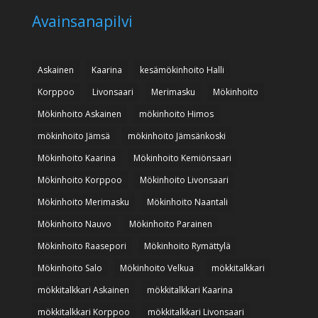
Avainsanapilvi
Askainen
Kaarina
kesämökinhoito Halli
Korppoo
Livonsaari
Merimasku
Mökinhoito
Mökinhoito Askainen
mökinhoito Himos
mökinhoito Jämsä
mökinhoito Jämsänkoski
Mökinhoito Kaarina
Mökinhoito Kemiönsaari
Mökinhoito Korppoo
Mökinhoito Livonsaari
Mökinhoito Merimasku
Mökinhoito Naantali
Mökinhoito Nauvo
Mökinhoito Parainen
Mökinhoito Raasepori
Mökinhoito Rymättylä
Mökinhoito Salo
Mökinhoito Velkua
mökkitalkkari
mökkitalkkari Askainen
mökkitalkkari Kaarina
mökkitalkkari Korppoo
mökkitalkkari Livonsaari