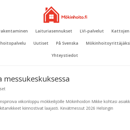
 rakentaminen
Laituriasennukset
LVI-palvelut
Kattojen
hoitopalvelu
Uutiset
På Svenska
Mökinhoitoyrittäjäks
Yhteystiedot
la messukeskuksessa
set
spiroiva viikonloppu mökkeilijöille Mökinhoidon Mikke kohtasi asiak
kitarvikkeet kiinnostivat laajasti. Kevätmessut 2026 Helsingin