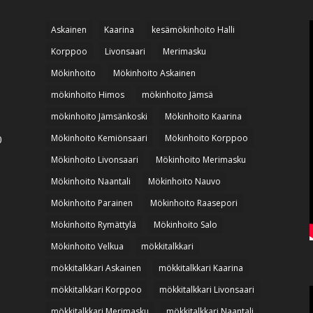
Askainen
Kaarina
kesämökinhoito Halli
Korppoo
Livonsaari
Merimasku
Mökinhoito
Mökinhoito Askainen
mökinhoito Himos
mökinhoito Jämsä
mökinhoito Jämsänkoski
Mökinhoito Kaarina
Mökinhoito Kemiönsaari
Mökinhoito Korppoo
0
Mökinhoito Livonsaari
Mökinhoito Merimasku
Mökinhoito Naantali
Mökinhoito Nauvo
Mökinhoito Parainen
Mökinhoito Raasepori
Mökinhoito Rymättylä
Mökinhoito Salo
Mökinhoito Velkua
mökkitalkkari
mökkitalkkari Askainen
mökkitalkkari Kaarina
mökkitalkkari Korppoo
mökkitalkkari Livonsaari
mökkitalkkari Merimasku
mökkitalkkari Naantali