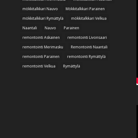
mökkitalkkari Nauvo
Mökkitalkkari Parainen
mökkitalkkari Rymättylä
mökkitalkkari Velkua
Naantali
Nauvo
Parainen
remontointi Askainen
remontointi Livonsaari
remontointi Merimasku
Remontointi Naantali
remontointi Parainen
remontointi Rymättylä
remontointi Velkua
Rymättylä