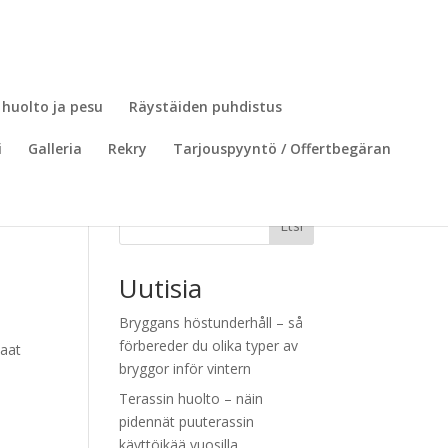
 huolto ja pesu
Räystäiden puhdistus
i
Galleria
Rekry
Tarjouspyyntö / Offertbegäran
Etsi
Uutisia
Bryggans höstunderhåll – så
förbereder du olika typer av
kaat
bryggor inför vintern
Terassin huolto – näin
pidennät puuterassin
käyttöikää vuosilla