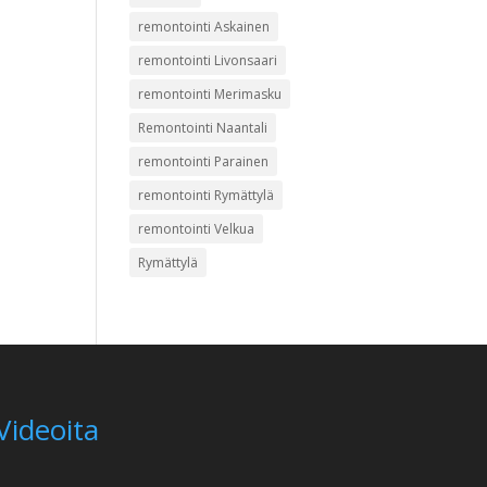
remontointi Askainen
remontointi Livonsaari
remontointi Merimasku
Remontointi Naantali
remontointi Parainen
remontointi Rymättylä
remontointi Velkua
Rymättylä
Videoita