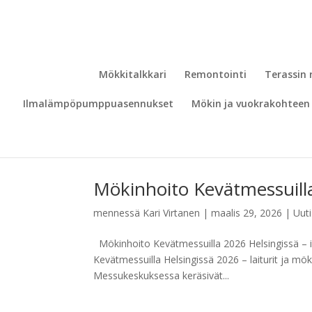
Mökkitalkkari
Remontointi
Terassin
Ilmalämpöpumppuasennukset
Mökin ja vuokrakohteen 
Mökinhoito Kevätmessuil
mennessä
Kari Virtanen
|
maalis 29, 2026
|
Uuti
Mökinhoito Kevätmessuilla 2026 Helsingissä – in
Kevätmessuilla Helsingissä 2026 – laiturit ja mök
Messukeskuksessa keräsivät...