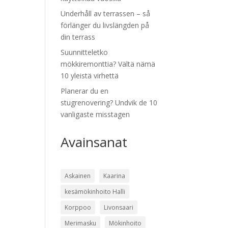
Underhåll av terrassen – så
förlänger du livslängden på
din terrass
Suunnitteletko
mökkiremonttia? Vältä nämä
10 yleistä virhettä
Planerar du en
stugrenovering? Undvik de 10
vanligaste misstagen
Avainsanat
Askainen
Kaarina
kesämökinhoito Halli
Korppoo
Livonsaari
Merimasku
Mökinhoito