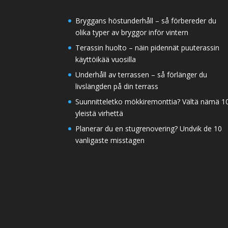
Bryggans höstunderhåll – så förbereder du
olika typer av bryggor inför vintern
Terassin huolto – näin pidennät puuterassin
käyttöikää vuosilla
Underhåll av terrassen – så förlänger du
livslängden på din terrass
Suunnitteletko mökkiremonttia? Vältä nämä 1
yleistä virhettä
Planerar du en stugrenovering? Undvik de 10
vanligaste misstagen