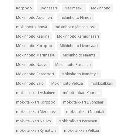
Korppoo
Livonsaari
Merimasku
Mökinhoito
Mökinhoito Askainen
mökinhoito Himos
mökinhoito Jämsä
mökinhoito Jämsänkoski
Mökinhoito Kaarina
Mökinhoito Kemiönsaari
Mökinhoito Korppoo
Mökinhoito Livonsaari
Mökinhoito Merimasku
Mökinhoito Naantali
Mökinhoito Nauvo
Mökinhoito Parainen
Mökinhoito Raasepori
Mökinhoito Rymättylä
Mökinhoito Salo
Mökinhoito Velkua
mökkitalkkari
mökkitalkkari Askainen
mökkitalkkari Kaarina
mökkitalkkari Korppoo
mökkitalkkari Livonsaari
mökkitalkkari Merimasku
mökkitalkkari Naantali
mökkitalkkari Nauvo
Mökkitalkkari Parainen
mökkitalkkari Rymättylä
mökkitalkkari Velkua