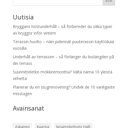
Etsi
Uutisia
Bryggans höstunderhåll – så förbereder du olika typer
av bryggor inför vintern
Terassin huolto – näin pidennät puuterassin käyttöikää
vuosilla
Underhåll av terrassen – så förlänger du livslängden på
din terrass
Suunnitteletko mökkiremonttia? Vältä nämä 10 yleistä
virhettä
Planerar du en stugrenovering? Undvik de 10 vanligaste
misstagen
Avainsanat
Askainen
Kaarina
kesämökinhoito Halli