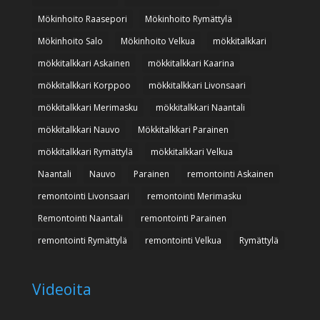
Mökinhoito Raasepori
Mökinhoito Rymättylä
Mökinhoito Salo
Mökinhoito Velkua
mökkitalkkari
mökkitalkkari Askainen
mökkitalkkari Kaarina
mökkitalkkari Korppoo
mökkitalkkari Livonsaari
mökkitalkkari Merimasku
mökkitalkkari Naantali
mökkitalkkari Nauvo
Mökkitalkkari Parainen
mökkitalkkari Rymättylä
mökkitalkkari Velkua
Naantali
Nauvo
Parainen
remontointi Askainen
remontointi Livonsaari
remontointi Merimasku
Remontointi Naantali
remontointi Parainen
remontointi Rymättylä
remontointi Velkua
Rymättylä
Videoita