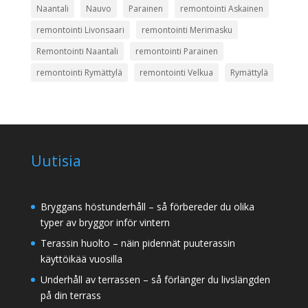
Naantali
Nauvo
Parainen
remontointi Askainen
remontointi Livonsaari
remontointi Merimasku
Remontointi Naantali
remontointi Parainen
remontointi Rymättylä
remontointi Velkua
Rymättylä
Uutisia
Bryggans höstunderhåll – så förbereder du olika
typer av bryggor inför vintern
Terassin huolto – näin pidennät puuterassin
käyttöikää vuosilla
Underhåll av terrassen – så förlänger du livslängden
på din terrass