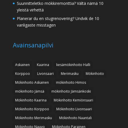
Suunnitteletko mökkiremonttia? Vältä nämä 10
yleistä virhettä
Planerar du en stugrenovering? Undvik de 10
vanligaste misstagen
Avainsanapilvi
Askainen
Kaarina
kesämökinhoito Halli
Korppoo
Livonsaari
Merimasku
Mökinhoito
Mökinhoito Askainen
mökinhoito Himos
mökinhoito Jämsä
mökinhoito Jämsänkoski
Mökinhoito Kaarina
Mökinhoito Kemiönsaari
Mökinhoito Korppoo
Mökinhoito Livonsaari
Mökinhoito Merimasku
Mökinhoito Naantali
Mökinhoito Nauvo
Mökinhoito Parainen