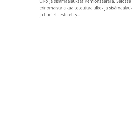
Ulko ja sisämaalaukset Kemiönsaarella, Salossa 
erinomaista aikaa toteuttaa ulko- ja sisämaalau
ja huolellisesti tehty...