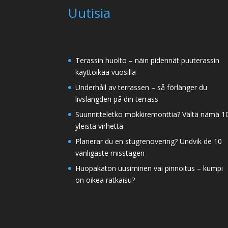
Uutisia
Terassin huolto – näin pidennät puuterassin
käyttöikää vuosilla
Underhåll av terrassen – så förlänger du
livslängden på din terrass
Suunnitteletko mökkiremonttia? Vältä nämä 1
yleistä virhettä
Planerar du en stugrenovering? Undvik de 10
vanligaste misstagen
Huopakaton uusiminen vai pinnoitus – kumpi
on oikea ratkaisu?