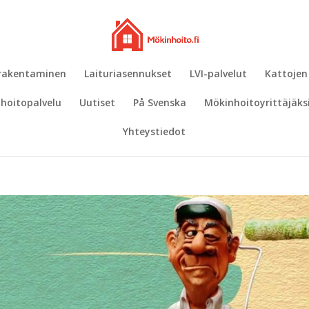
 rakentaminen
Laituriasennukset
LVI-palvelut
Kattojen
hoitopalvelu
Uutiset
På Svenska
Mökinhoitoyrittäjäks
Yhteystiedot