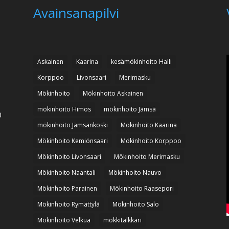
Avainsanapilvi
Askainen
Kaarina
kesämökinhoito Halli
Korppoo
Livonsaari
Merimasku
Mökinhoito
Mökinhoito Askainen
mökinhoito Himos
mökinhoito Jämsä
0
mökinhoito Jämsänkoski
Mökinhoito Kaarina
Mökinhoito Kemiönsaari
Mökinhoito Korppoo
Mökinhoito Livonsaari
Mökinhoito Merimasku
Mökinhoito Naantali
Mökinhoito Nauvo
Mökinhoito Parainen
Mökinhoito Raasepori
Mökinhoito Rymättylä
Mökinhoito Salo
Mökinhoito Velkua
mökkitalkkari