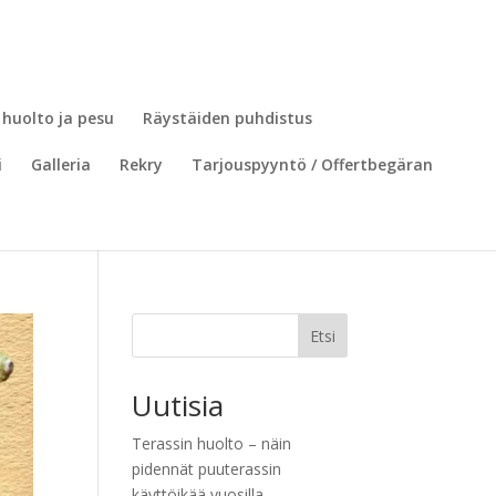
 huolto ja pesu
Räystäiden puhdistus
i
Galleria
Rekry
Tarjouspyyntö / Offertbegäran
Etsi
Uutisia
Terassin huolto – näin
pidennät puuterassin
käyttöikää vuosilla