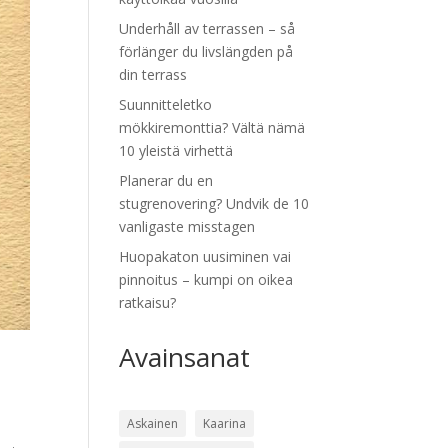
Underhåll av terrassen – så
förlänger du livslängden på
din terrass
Suunnitteletko
mökkiremonttia? Vältä nämä
10 yleistä virhettä
Planerar du en
stugrenovering? Undvik de 10
vanligaste misstagen
Huopakaton uusiminen vai
pinnoitus – kumpi on oikea
ratkaisu?
Avainsanat
Askainen
Kaarina