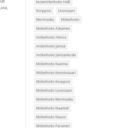
vat
kesämökinhoito Halli
uvia,
Korppoo
Livonsaari
Merimasku
Mökinhoito
Mökinhoito Askainen
mökinhoito Himos
mökinhoito Jämsä
mökinhoito Jämsänkoski
Mökinhoito Kaarina
Mökinhoito Kemiönsaari
Mökinhoito Korppoo
Mökinhoito Livonsaari
Mökinhoito Merimasku
Mökinhoito Naantali
Mökinhoito Nauvo
Mökinhoito Parainen