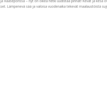
ja Raaseporissa – nyt on oikea hetki uudistaa pinnat! Kevät ja kesä o
kset. Lämpenevä sää ja valoisa vuodenaika tekevät maalaustöistä suj