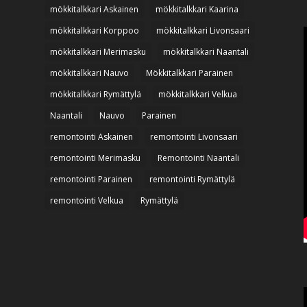
mökkitalkkari Askainen
mökkitalkkari Kaarina
mökkitalkkari Korppoo
mökkitalkkari Livonsaari
mökkitalkkari Merimasku
mökkitalkkari Naantali
mökkitalkkari Nauvo
Mökkitalkkari Parainen
mökkitalkkari Rymättylä
mökkitalkkari Velkua
Naantali
Nauvo
Parainen
remontointi Askainen
remontointi Livonsaari
remontointi Merimasku
Remontointi Naantali
remontointi Parainen
remontointi Rymättylä
remontointi Velkua
Rymättylä