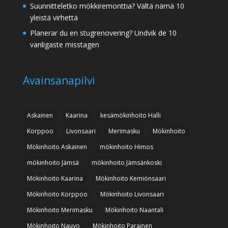
Suunnitteletko mökkiremonttia? Vältä nämä 10
yleistä virhettä
Planerar du en stugrenovering? Undvik de 10
vanligaste misstagen
Avainsanapilvi
Askainen
Kaarina
kesämökinhoito Halli
Korppoo
Livonsaari
Merimasku
Mökinhoito
Mökinhoito Askainen
mökinhoito Himos
mökinhoito Jämsä
mökinhoito Jämsänkoski
Mökinhoito Kaarina
Mökinhoito Kemiönsaari
Mökinhoito Korppoo
Mökinhoito Livonsaari
Mökinhoito Merimasku
Mökinhoito Naantali
Mökinhoito Nauvo
Mökinhoito Parainen