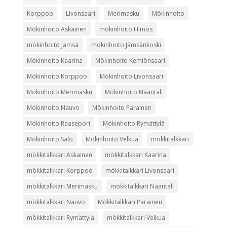
Korppoo
Livonsaari
Merimasku
Mökinhoito
Mökinhoito Askainen
mökinhoito Himos
mökinhoito Jämsä
mökinhoito Jämsänkoski
Mökinhoito Kaarina
Mökinhoito Kemiönsaari
Mökinhoito Korppoo
Mökinhoito Livonsaari
Mökinhoito Merimasku
Mökinhoito Naantali
Mökinhoito Nauvo
Mökinhoito Parainen
Mökinhoito Raasepori
Mökinhoito Rymättylä
Mökinhoito Salo
Mökinhoito Velkua
mökkitalkkari
mökkitalkkari Askainen
mökkitalkkari Kaarina
mökkitalkkari Korppoo
mökkitalkkari Livonsaari
mökkitalkkari Merimasku
mökkitalkkari Naantali
mökkitalkkari Nauvo
Mökkitalkkari Parainen
mökkitalkkari Rymättylä
mökkitalkkari Velkua