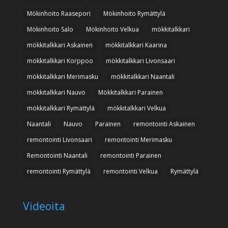
Mökinhoito Raasepori
Mökinhoito Rymättylä
Mökinhoito Salo
Mökinhoito Velkua
mökkitalkkari
mökkitalkkari Askainen
mökkitalkkari Kaarina
mökkitalkkari Korppoo
mökkitalkkari Livonsaari
mökkitalkkari Merimasku
mökkitalkkari Naantali
mökkitalkkari Nauvo
Mökkitalkkari Parainen
mökkitalkkari Rymättylä
mökkitalkkari Velkua
Naantali
Nauvo
Parainen
remontointi Askainen
remontointi Livonsaari
remontointi Merimasku
Remontointi Naantali
remontointi Parainen
remontointi Rymättylä
remontointi Velkua
Rymättylä
Videoita