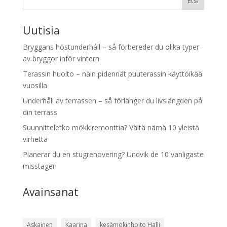
Etsi
Uutisia
Bryggans höstunderhåll – så förbereder du olika typer
av bryggor inför vintern
Terassin huolto – näin pidennät puuterassin käyttöikää
vuosilla
Underhåll av terrassen – så förlänger du livslängden på
din terrass
Suunnitteletko mökkiremonttia? Vältä nämä 10 yleistä
virhettä
Planerar du en stugrenovering? Undvik de 10 vanligaste
misstagen
Avainsanat
Askainen
Kaarina
kesämökinhoito Halli