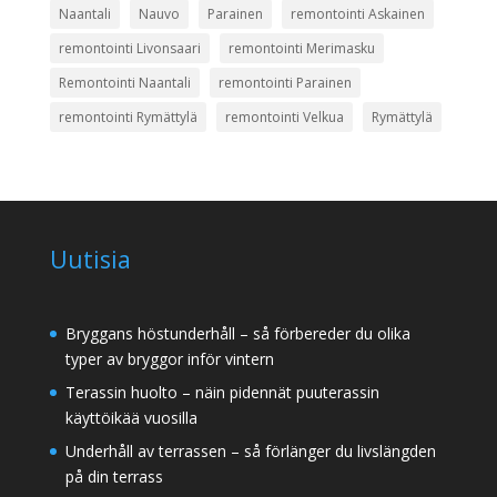
Naantali
Nauvo
Parainen
remontointi Askainen
remontointi Livonsaari
remontointi Merimasku
Remontointi Naantali
remontointi Parainen
remontointi Rymättylä
remontointi Velkua
Rymättylä
Uutisia
Bryggans höstunderhåll – så förbereder du olika
typer av bryggor inför vintern
Terassin huolto – näin pidennät puuterassin
käyttöikää vuosilla
Underhåll av terrassen – så förlänger du livslängden
på din terrass