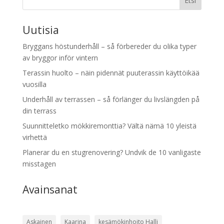
Etsi
Uutisia
Bryggans höstunderhåll – så förbereder du olika typer
av bryggor inför vintern
Terassin huolto – näin pidennät puuterassin käyttöikää
vuosilla
Underhåll av terrassen – så förlänger du livslängden på
din terrass
Suunnitteletko mökkiremonttia? Vältä nämä 10 yleistä
virhettä
Planerar du en stugrenovering? Undvik de 10 vanligaste
misstagen
Avainsanat
Askainen
Kaarina
kesämökinhoito Halli