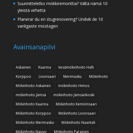
Suunnitteletko mökkiremonttia? Vältä nämä 10
yleistä virhettä
Planerar du en stugrenovering? Undvik de 10
vanligaste misstagen
Avainsanapilvi
Askainen
Kaarina
kesämökinhoito Halli
Korppoo
Livonsaari
Merimasku
Mökinhoito
Mökinhoito Askainen
mökinhoito Himos
mökinhoito Jämsä
mökinhoito Jämsänkoski
Mökinhoito Kaarina
Mökinhoito Kemiönsaari
Mökinhoito Korppoo
Mökinhoito Livonsaari
Mökinhoito Merimasku
Mökinhoito Naantali
Mökinhoito Nauvo
Mökinhoito Parainen