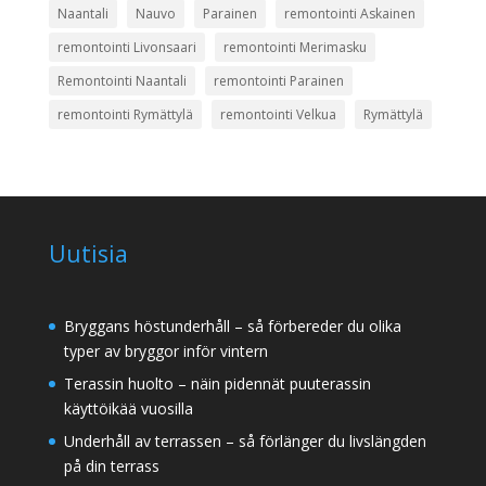
Naantali
Nauvo
Parainen
remontointi Askainen
remontointi Livonsaari
remontointi Merimasku
Remontointi Naantali
remontointi Parainen
remontointi Rymättylä
remontointi Velkua
Rymättylä
Uutisia
Bryggans höstunderhåll – så förbereder du olika
typer av bryggor inför vintern
Terassin huolto – näin pidennät puuterassin
käyttöikää vuosilla
Underhåll av terrassen – så förlänger du livslängden
på din terrass