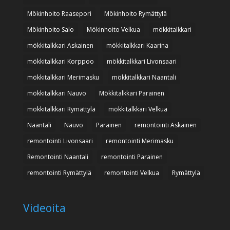
Mökinhoito Raasepori
Mökinhoito Rymättylä
Mökinhoito Salo
Mökinhoito Velkua
mökkitalkkari
mökkitalkkari Askainen
mökkitalkkari Kaarina
mökkitalkkari Korppoo
mökkitalkkari Livonsaari
mökkitalkkari Merimasku
mökkitalkkari Naantali
mökkitalkkari Nauvo
Mökkitalkkari Parainen
mökkitalkkari Rymättylä
mökkitalkkari Velkua
Naantali
Nauvo
Parainen
remontointi Askainen
remontointi Livonsaari
remontointi Merimasku
Remontointi Naantali
remontointi Parainen
remontointi Rymättylä
remontointi Velkua
Rymättylä
Videoita