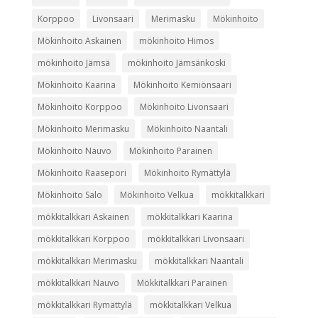
Korppoo
Livonsaari
Merimasku
Mökinhoito
Mökinhoito Askainen
mökinhoito Himos
mökinhoito Jämsä
mökinhoito Jämsänkoski
Mökinhoito Kaarina
Mökinhoito Kemiönsaari
Mökinhoito Korppoo
Mökinhoito Livonsaari
Mökinhoito Merimasku
Mökinhoito Naantali
Mökinhoito Nauvo
Mökinhoito Parainen
Mökinhoito Raasepori
Mökinhoito Rymättylä
Mökinhoito Salo
Mökinhoito Velkua
mökkitalkkari
mökkitalkkari Askainen
mökkitalkkari Kaarina
mökkitalkkari Korppoo
mökkitalkkari Livonsaari
mökkitalkkari Merimasku
mökkitalkkari Naantali
mökkitalkkari Nauvo
Mökkitalkkari Parainen
mökkitalkkari Rymättylä
mökkitalkkari Velkua