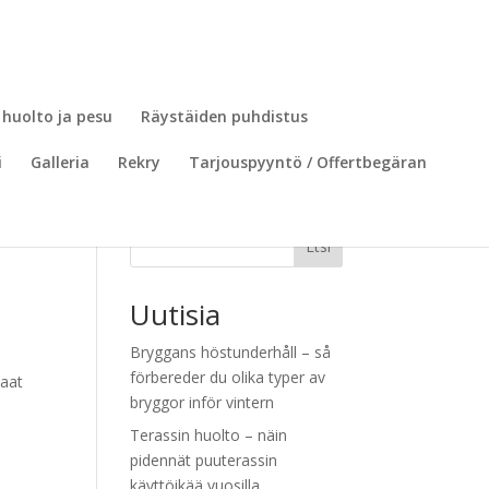
 huolto ja pesu
Räystäiden puhdistus
i
Galleria
Rekry
Tarjouspyyntö / Offertbegäran
Etsi
Uutisia
Bryggans höstunderhåll – så
förbereder du olika typer av
kaat
bryggor inför vintern
Terassin huolto – näin
pidennät puuterassin
käyttöikää vuosilla