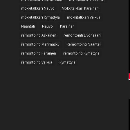
mökkitalkkari Nauvo
Mökkitalkkari Parainen
mökkitalkkari Rymättylä
mökkitalkkari Velkua
Naantali
Nauvo
Parainen
remontointi Askainen
remontointi Livonsaari
remontointi Merimasku
Remontointi Naantali
remontointi Parainen
remontointi Rymättylä
remontointi Velkua
Rymättylä