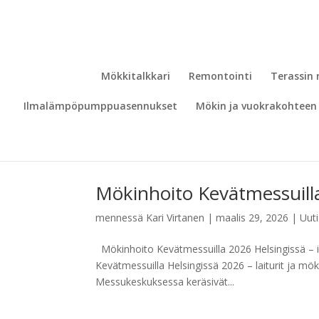
Mökkitalkkari
Remontointi
Terassin
Ilmalämpöpumppuasennukset
Mökin ja vuokrakohteen 
Mökinhoito Kevätmessuil
mennessä
Kari Virtanen
|
maalis 29, 2026
|
Uuti
Mökinhoito Kevätmessuilla 2026 Helsingissä – in
Kevätmessuilla Helsingissä 2026 – laiturit ja mök
Messukeskuksessa keräsivät...