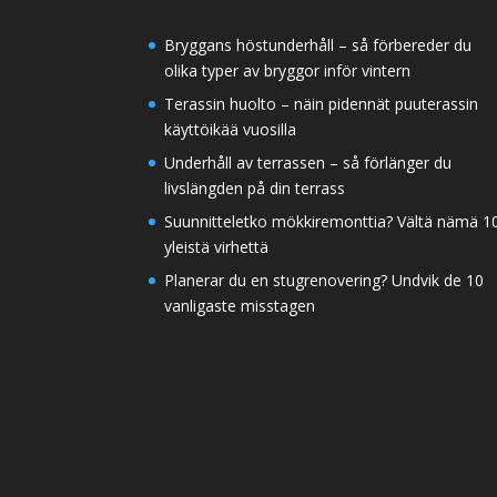
Bryggans höstunderhåll – så förbereder du
olika typer av bryggor inför vintern
Terassin huolto – näin pidennät puuterassin
käyttöikää vuosilla
Underhåll av terrassen – så förlänger du
livslängden på din terrass
Suunnitteletko mökkiremonttia? Vältä nämä 1
yleistä virhettä
Planerar du en stugrenovering? Undvik de 10
vanligaste misstagen