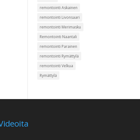
remontointi Askainen
remontointi Livonsaari
remontointi Merimasku
Remontointi Naantali
remontointi Parainen
remontointi Rymättylä
remontointi Velkua
Rymättylä
Videoita