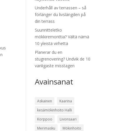
Underhåll av terrassen – så
förlänger du livslängden på
din terrass
Suunnitteletko
mökkiremonttia? Vältä nämä
10 yleistä virhettä
skus
Planerar du en
an
stugrenovering? Undvik de 10
vanligaste misstagen
Avainsanat
Askainen
Kaarina
kesämökinhoito Halli
Korppoo
Livonsaari
Merimasku
Mökinhoito