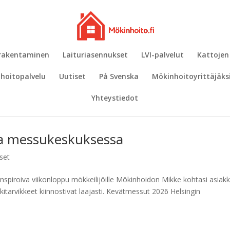
 rakentaminen
Laituriasennukset
LVI-palvelut
Kattojen
hoitopalvelu
Uutiset
På Svenska
Mökinhoitoyrittäjäks
Yhteystiedot
la messukeskuksessa
set
spiroiva viikonloppu mökkeilijöille Mökinhoidon Mikke kohtasi asiak
kitarvikkeet kiinnostivat laajasti. Kevätmessut 2026 Helsingin