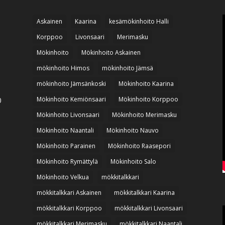
Askainen
Kaarina
kesämökinhoito Halli
Korppoo
Livonsaari
Merimasku
Mökinhoito
Mökinhoito Askainen
mökinhoito Himos
mökinhoito Jämsä
mökinhoito Jämsänkoski
Mökinhoito Kaarina
Mökinhoito Kemiönsaari
Mökinhoito Korppoo
0
Mökinhoito Livonsaari
Mökinhoito Merimasku
Mökinhoito Naantali
Mökinhoito Nauvo
Mökinhoito Parainen
Mökinhoito Raasepori
Mökinhoito Rymättylä
Mökinhoito Salo
Mökinhoito Velkua
mökkitalkkari
mökkitalkkari Askainen
mökkitalkkari Kaarina
mökkitalkkari Korppoo
mökkitalkkari Livonsaari
mökkitalkkari Merimasku
mökkitalkkari Naantali