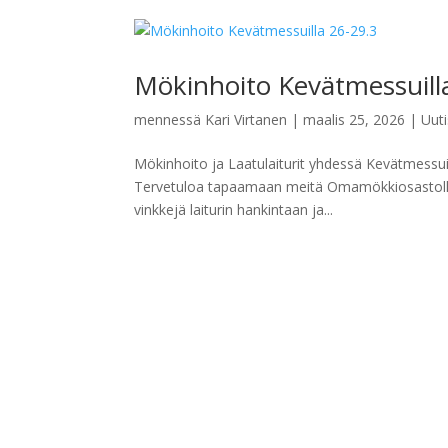
Mökinhoito Kevätmessuill
mennessä
Kari Virtanen
|
maalis 25, 2026
|
Uuti
Mökinhoito ja Laatulaiturit yhdessä Kevätmessu
Tervetuloa tapaamaan meitä Omamökkiosastoll
vinkkejä laiturin hankintaan ja...