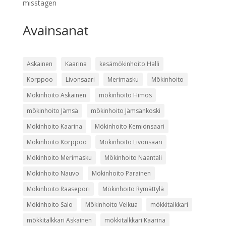
misstagen
Avainsanat
Askainen
Kaarina
kesämökinhoito Halli
Korppoo
Livonsaari
Merimasku
Mökinhoito
Mökinhoito Askainen
mökinhoito Himos
mökinhoito Jämsä
mökinhoito Jämsänkoski
Mökinhoito Kaarina
Mökinhoito Kemiönsaari
Mökinhoito Korppoo
Mökinhoito Livonsaari
Mökinhoito Merimasku
Mökinhoito Naantali
Mökinhoito Nauvo
Mökinhoito Parainen
Mökinhoito Raasepori
Mökinhoito Rymättylä
Mökinhoito Salo
Mökinhoito Velkua
mökkitalkkari
mökkitalkkari Askainen
mökkitalkkari Kaarina