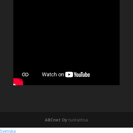
ABCnet Oy
tuotantoa
Svenska