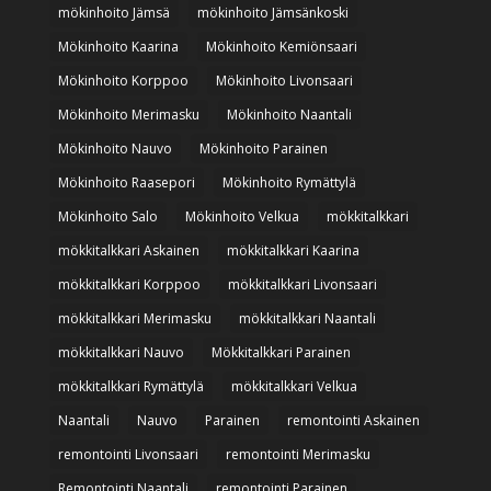
mökinhoito Jämsä
mökinhoito Jämsänkoski
Mökinhoito Kaarina
Mökinhoito Kemiönsaari
Mökinhoito Korppoo
Mökinhoito Livonsaari
Mökinhoito Merimasku
Mökinhoito Naantali
Mökinhoito Nauvo
Mökinhoito Parainen
Mökinhoito Raasepori
Mökinhoito Rymättylä
Mökinhoito Salo
Mökinhoito Velkua
mökkitalkkari
mökkitalkkari Askainen
mökkitalkkari Kaarina
mökkitalkkari Korppoo
mökkitalkkari Livonsaari
mökkitalkkari Merimasku
mökkitalkkari Naantali
mökkitalkkari Nauvo
Mökkitalkkari Parainen
mökkitalkkari Rymättylä
mökkitalkkari Velkua
Naantali
Nauvo
Parainen
remontointi Askainen
remontointi Livonsaari
remontointi Merimasku
Remontointi Naantali
remontointi Parainen