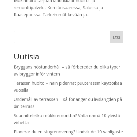
Mökinhoito tarjoaa laadukkaat huolto- ja
remonttipalvelut Kemiönsaaressa, Salossa ja
Raaseporissa. Tärkeimmät kevään ja...
Etsi
Uutisia
Bryggans höstunderhåll – så förbereder du olika typer
av bryggor inför vintern
Terassin huolto – näin pidennät puuterassin käyttöikää
vuosilla
Underhåll av terrassen – så förlänger du livslängden på
din terrass
Suunnitteletko mökkiremonttia? Vältä nämä 10 yleistä
virhettä
Planerar du en stugrenovering? Undvik de 10 vanligaste