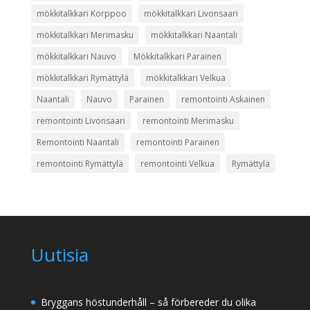
mökkitalkkari Korppoo
mökkitalkkari Livonsaari
mökkitalkkari Merimasku
mökkitalkkari Naantali
mökkitalkkari Nauvo
Mökkitalkkari Parainen
mökkitalkkari Rymättylä
mökkitalkkari Velkua
Naantali
Nauvo
Parainen
remontointi Askainen
remontointi Livonsaari
remontointi Merimasku
Remontointi Naantali
remontointi Parainen
remontointi Rymättylä
remontointi Velkua
Rymättylä
Uutisia
Bryggans höstunderhåll – så förbereder du olika