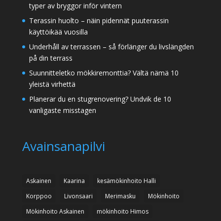
typer av bryggor inför vintern
Terassin huolto – näin pidennät puuterassin
käyttöikää vuosilla
Underhåll av terrassen – så förlänger du livslängden
på din terrass
Suunnitteletko mökkiremonttia? Vältä nämä 10
yleistä virhettä
Planerar du en stugrenovering? Undvik de 10
vanligaste misstagen
Avainsanapilvi
Askainen
Kaarina
kesämökinhoito Halli
Korppoo
Livonsaari
Merimasku
Mökinhoito
Mökinhoito Askainen
mökinhoito Himos