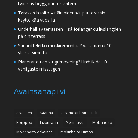
typer av bryggor inför vintern
Terassin huolto – näin pidennät puuterassin
käyttöikää vuosilla
Underhåll av terrassen – så förlänger du livslängden
på din terrass
Suunnitteletko mökkiremonttia? Vältä nämä 10
yleistä virhettä
Planerar du en stugrenovering? Undvik de 10
vanligaste misstagen
Avainsanapilvi
Askainen
Kaarina
kesämökinhoito Halli
Korppoo
Livonsaari
Merimasku
Mökinhoito
Mökinhoito Askainen
mökinhoito Himos