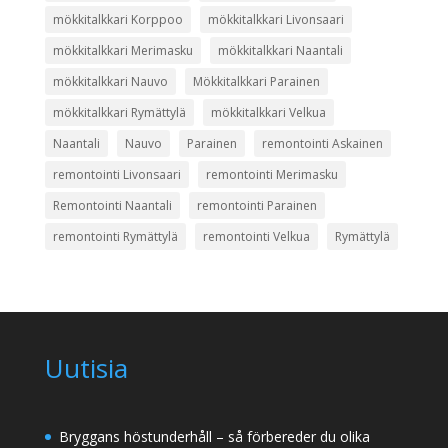
mökkitalkkari Korppoo
mökkitalkkari Livonsaari
mökkitalkkari Merimasku
mökkitalkkari Naantali
mökkitalkkari Nauvo
Mökkitalkkari Parainen
mökkitalkkari Rymättylä
mökkitalkkari Velkua
Naantali
Nauvo
Parainen
remontointi Askainen
remontointi Livonsaari
remontointi Merimasku
Remontointi Naantali
remontointi Parainen
remontointi Rymättylä
remontointi Velkua
Rymättylä
Uutisia
Bryggans höstunderhåll – så förbereder du olika