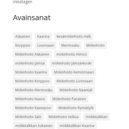
misstagen
Avainsanat
Askainen
Kaarina
kesämökinhoito Halli
Korppoo
Livonsaari
Merimasku
Mökinhoito
Mökinhoito Askainen
mökinhoito Himos
mökinhoito Jämsä
mökinhoito Jämsänkoski
Mökinhoito Kaarina
Mökinhoito Kemiönsaari
Mökinhoito Korppoo
Mökinhoito Livonsaari
Mökinhoito Merimasku
Mökinhoito Naantali
Mökinhoito Nauvo
Mökinhoito Parainen
Mökinhoito Raasepori
Mökinhoito Rymättylä
Mökinhoito Salo
Mökinhoito Velkua
mökkitalkkari
mökkitalkkari Askainen
mökkitalkkari Kaarina