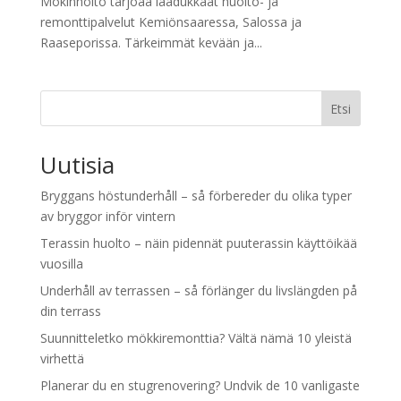
Mökinhoito tarjoaa laadukkaat huolto- ja
remonttipalvelut Kemiönsaaressa, Salossa ja
Raaseporissa. Tärkeimmät kevään ja...
Etsi
Uutisia
Bryggans höstunderhåll – så förbereder du olika typer
av bryggor inför vintern
Terassin huolto – näin pidennät puuterassin käyttöikää
vuosilla
Underhåll av terrassen – så förlänger du livslängden på
din terrass
Suunnitteletko mökkiremonttia? Vältä nämä 10 yleistä
virhettä
Planerar du en stugrenovering? Undvik de 10 vanligaste