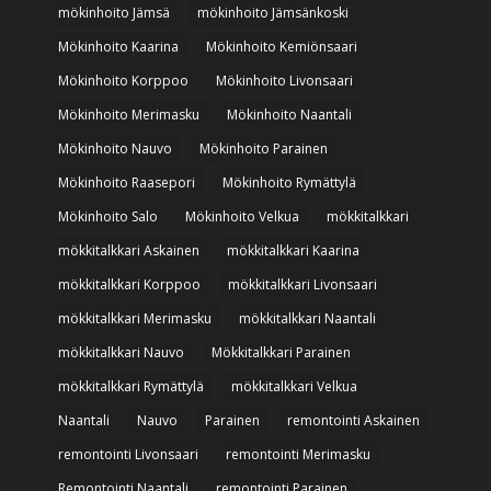
mökinhoito Jämsä
mökinhoito Jämsänkoski
Mökinhoito Kaarina
Mökinhoito Kemiönsaari
Mökinhoito Korppoo
Mökinhoito Livonsaari
Mökinhoito Merimasku
Mökinhoito Naantali
Mökinhoito Nauvo
Mökinhoito Parainen
Mökinhoito Raasepori
Mökinhoito Rymättylä
Mökinhoito Salo
Mökinhoito Velkua
mökkitalkkari
mökkitalkkari Askainen
mökkitalkkari Kaarina
mökkitalkkari Korppoo
mökkitalkkari Livonsaari
mökkitalkkari Merimasku
mökkitalkkari Naantali
mökkitalkkari Nauvo
Mökkitalkkari Parainen
mökkitalkkari Rymättylä
mökkitalkkari Velkua
Naantali
Nauvo
Parainen
remontointi Askainen
remontointi Livonsaari
remontointi Merimasku
Remontointi Naantali
remontointi Parainen