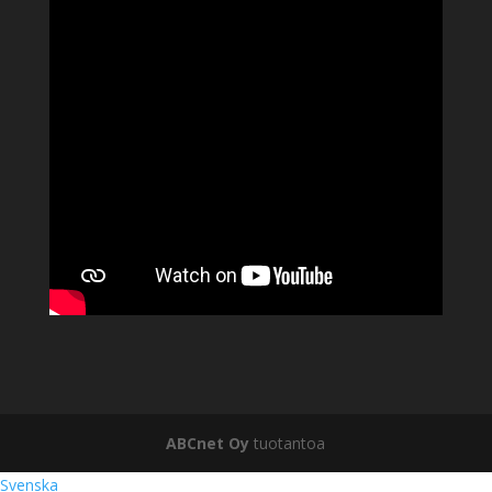
ABCnet Oy
tuotantoa
Svenska