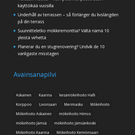
käyttöikää vuosilla
Underhåll av terrassen – så förlänger du livslängden
på din terrass
Suunnitteletko mökkiremonttia? Vältä nämä 10
yleistä virhettä
Planerar du en stugrenovering? Undvik de 10
vanligaste misstagen
Avainsanapilvi
Askainen
Kaarina
kesämökinhoito Halli
Korppoo
Livonsaari
Merimasku
Mökinhoito
Mökinhoito Askainen
mökinhoito Himos
mökinhoito Jämsä
mökinhoito Jämsänkoski
Mökinhoito Kaarina
Mökinhoito Kemiönsaari