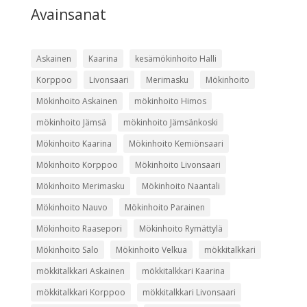
Avainsanat
Askainen
Kaarina
kesämökinhoito Halli
Korppoo
Livonsaari
Merimasku
Mökinhoito
Mökinhoito Askainen
mökinhoito Himos
mökinhoito Jämsä
mökinhoito Jämsänkoski
Mökinhoito Kaarina
Mökinhoito Kemiönsaari
Mökinhoito Korppoo
Mökinhoito Livonsaari
Mökinhoito Merimasku
Mökinhoito Naantali
Mökinhoito Nauvo
Mökinhoito Parainen
Mökinhoito Raasepori
Mökinhoito Rymättylä
Mökinhoito Salo
Mökinhoito Velkua
mökkitalkkari
mökkitalkkari Askainen
mökkitalkkari Kaarina
mökkitalkkari Korppoo
mökkitalkkari Livonsaari