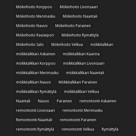
Mökinhoito Korppoo
Mökinhoito Livonsaari
Mökinhoito Merimasku
Mökinhoito Naantali
Mökinhoito Nauvo
Mökinhoito Parainen
Mökinhoito Raasepori
Mökinhoito Rymättylä
Mökinhoito Salo
Mökinhoito Velkua
mökkitalkkari
mökkitalkkari Askainen
mökkitalkkari Kaarina
mökkitalkkari Korppoo
mökkitalkkari Livonsaari
mökkitalkkari Merimasku
mökkitalkkari Naantali
mökkitalkkari Nauvo
Mökkitalkkari Parainen
mökkitalkkari Rymättylä
mökkitalkkari Velkua
Naantali
Nauvo
Parainen
remontointi Askainen
remontointi Livonsaari
remontointi Merimasku
Remontointi Naantali
remontointi Parainen
remontointi Rymättylä
remontointi Velkua
Rymättylä