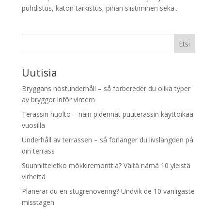
puhdistus, katon tarkistus, pihan siistiminen sekä...
Etsi
Uutisia
Bryggans höstunderhåll – så förbereder du olika typer
av bryggor inför vintern
Terassin huolto – näin pidennät puuterassin käyttöikää
vuosilla
Underhåll av terrassen – så förlänger du livslängden på
din terrass
Suunnitteletko mökkiremonttia? Vältä nämä 10 yleistä
virhettä
Planerar du en stugrenovering? Undvik de 10 vanligaste
misstagen