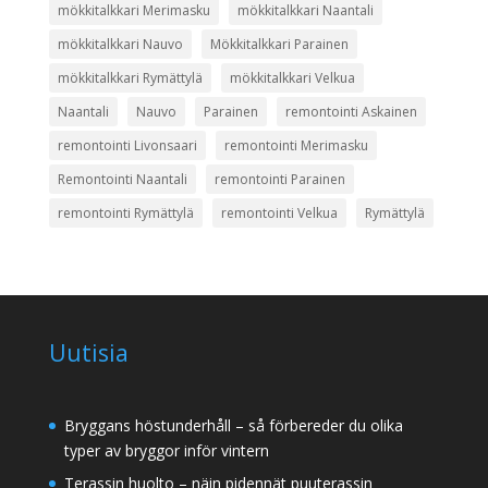
mökkitalkkari Merimasku
mökkitalkkari Naantali
mökkitalkkari Nauvo
Mökkitalkkari Parainen
mökkitalkkari Rymättylä
mökkitalkkari Velkua
Naantali
Nauvo
Parainen
remontointi Askainen
remontointi Livonsaari
remontointi Merimasku
Remontointi Naantali
remontointi Parainen
remontointi Rymättylä
remontointi Velkua
Rymättylä
Uutisia
Bryggans höstunderhåll – så förbereder du olika
typer av bryggor inför vintern
Terassin huolto – näin pidennät puuterassin