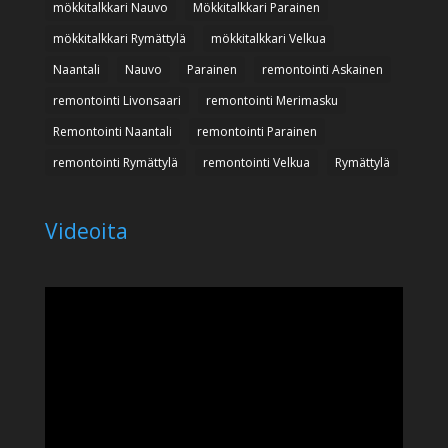
mökkitalkkari Nauvo
Mökkitalkkari Parainen
mökkitalkkari Rymättylä
mökkitalkkari Velkua
Naantali
Nauvo
Parainen
remontointi Askainen
remontointi Livonsaari
remontointi Merimasku
Remontointi Naantali
remontointi Parainen
remontointi Rymättylä
remontointi Velkua
Rymättylä
Videoita