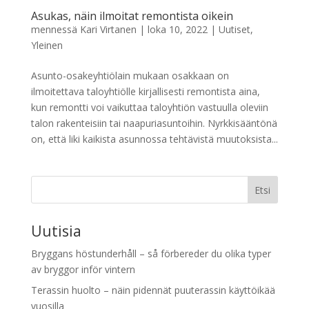
Asukas, näin ilmoitat remontista oikein
mennessä
Kari Virtanen
|
loka 10, 2022
|
Uutiset
,
Yleinen
Asunto-osakeyhtiölain mukaan osakkaan on
ilmoitettava taloyhtiölle kirjallisesti remontista aina,
kun remontti voi vaikuttaa taloyhtiön vastuulla oleviin
talon rakenteisiin tai naapuriasuntoihin. Nyrkkisääntönä
on, että liki kaikista asunnossa tehtävistä muutoksista...
Etsi
Uutisia
Bryggans höstunderhåll – så förbereder du olika typer
av bryggor inför vintern
Terassin huolto – näin pidennät puuterassin käyttöikää
vuosilla