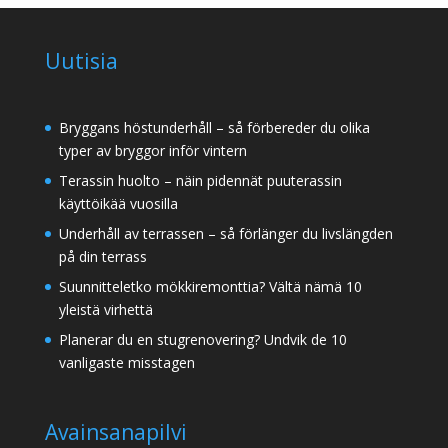
Uutisia
Bryggans höstunderhåll – så förbereder du olika
typer av bryggor inför vintern
Terassin huolto – näin pidennät puuterassin
käyttöikää vuosilla
Underhåll av terrassen – så förlänger du livslängden
på din terrass
Suunnitteletko mökkiremonttia? Vältä nämä 10
yleistä virhettä
Planerar du en stugrenovering? Undvik de 10
vanligaste misstagen
Avainsanapilvi