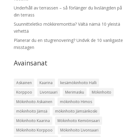
Underhåll av terrassen – så förlänger du livslängden på
din terrass
Suunnitteletko mökkiremonttia? Vältä nämä 10 yleistä
virhettä
Planerar du en stugrenovering? Undvik de 10 vanligaste
misstagen
Avainsanat
Askainen
Kaarina
kesämökinhoito Halli
Korppoo
Livonsaari
Merimasku
Mökinhoito
Mökinhoito Askainen
mökinhoito Himos
mökinhoito Jämsä
mökinhoito Jämsänkoski
Mökinhoito Kaarina
Mökinhoito Kemiönsaari
Mökinhoito Korppoo
Mökinhoito Livonsaari