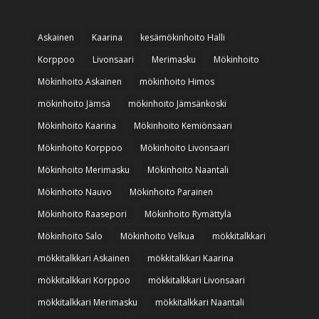
Askainen
Kaarina
kesämökinhoito Halli
Korppoo
Livonsaari
Merimasku
Mökinhoito
Mökinhoito Askainen
mökinhoito Himos
mökinhoito Jämsä
mökinhoito Jämsänkoski
Mökinhoito Kaarina
Mökinhoito Kemiönsaari
Mökinhoito Korppoo
Mökinhoito Livonsaari
Mökinhoito Merimasku
Mökinhoito Naantali
Mökinhoito Nauvo
Mökinhoito Parainen
Mökinhoito Raasepori
Mökinhoito Rymättylä
Mökinhoito Salo
Mökinhoito Velkua
mökkitalkkari
mökkitalkkari Askainen
mökkitalkkari Kaarina
mökkitalkkari Korppoo
mökkitalkkari Livonsaari
mökkitalkkari Merimasku
mökkitalkkari Naantali