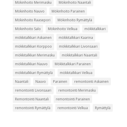
Mökinhoito Merimasku
Mökinhoito Naantali
Mökinhoito Nauvo
Mökinhoito Parainen
Mökinhoito Raasepori
Mökinhoito Rymättylä
Mökinhoito Salo
Mökinhoito Velkua
mökkitalkkari
mökkitalkkari Askainen
mökkitalkkari Kaarina
mökkitalkkari Korppoo
mökkitalkkari Livonsaari
mökkitalkkari Merimasku
mökkitalkkari Naantali
mökkitalkkari Nauvo
Mökkitalkkari Parainen
mökkitalkkari Rymättylä
mökkitalkkari Velkua
Naantali
Nauvo
Parainen
remontointi Askainen
remontointi Livonsaari
remontointi Merimasku
Remontointi Naantali
remontointi Parainen
remontointi Rymättylä
remontointi Velkua
Rymättylä