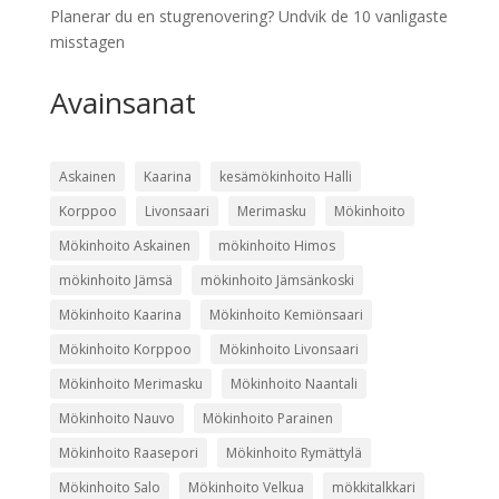
Planerar du en stugrenovering? Undvik de 10 vanligaste
misstagen
Avainsanat
Askainen
Kaarina
kesämökinhoito Halli
Korppoo
Livonsaari
Merimasku
Mökinhoito
Mökinhoito Askainen
mökinhoito Himos
mökinhoito Jämsä
mökinhoito Jämsänkoski
Mökinhoito Kaarina
Mökinhoito Kemiönsaari
Mökinhoito Korppoo
Mökinhoito Livonsaari
Mökinhoito Merimasku
Mökinhoito Naantali
Mökinhoito Nauvo
Mökinhoito Parainen
Mökinhoito Raasepori
Mökinhoito Rymättylä
Mökinhoito Salo
Mökinhoito Velkua
mökkitalkkari