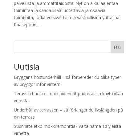
palvelusta ja ammattitaidosta. Nyt on aika laajentaa
toimintaa ja saada lisää luotettavia ja osaavia
toimijoita, jotka voisivat toimia vastuullisina yrittäjinä
Raaseporin,...
Etsi
Uutisia
Bryggans höstunderhåll – så förbereder du olika typer
av bryggor inför vintern
Terassin huolto – näin pidennät puuterassin käyttöikää
vuosilla
Underhåll av terrassen – så förlänger du livslängden på
din terrass
Suunnitteletko mökkiremonttia? Vältä nämä 10 yleistä
virhettä