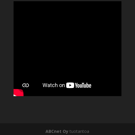
ABCnet Oy
tuotantoa