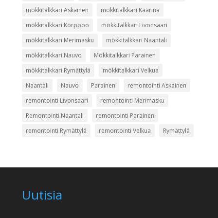
mökkitalkkari Askainen
mökkitalkkari Kaarina
mökkitalkkari Korppoo
mökkitalkkari Livonsaari
mökkitalkkari Merimasku
mökkitalkkari Naantali
mökkitalkkari Nauvo
Mökkitalkkari Parainen
mökkitalkkari Rymättylä
mökkitalkkari Velkua
Naantali
Nauvo
Parainen
remontointi Askainen
remontointi Livonsaari
remontointi Merimasku
Remontointi Naantali
remontointi Parainen
remontointi Rymättylä
remontointi Velkua
Rymättylä
Uutisia