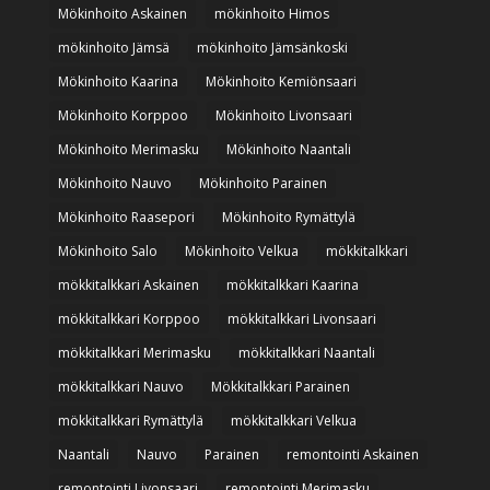
Mökinhoito Askainen
mökinhoito Himos
mökinhoito Jämsä
mökinhoito Jämsänkoski
Mökinhoito Kaarina
Mökinhoito Kemiönsaari
Mökinhoito Korppoo
Mökinhoito Livonsaari
Mökinhoito Merimasku
Mökinhoito Naantali
Mökinhoito Nauvo
Mökinhoito Parainen
Mökinhoito Raasepori
Mökinhoito Rymättylä
Mökinhoito Salo
Mökinhoito Velkua
mökkitalkkari
mökkitalkkari Askainen
mökkitalkkari Kaarina
mökkitalkkari Korppoo
mökkitalkkari Livonsaari
mökkitalkkari Merimasku
mökkitalkkari Naantali
mökkitalkkari Nauvo
Mökkitalkkari Parainen
mökkitalkkari Rymättylä
mökkitalkkari Velkua
Naantali
Nauvo
Parainen
remontointi Askainen
remontointi Livonsaari
remontointi Merimasku