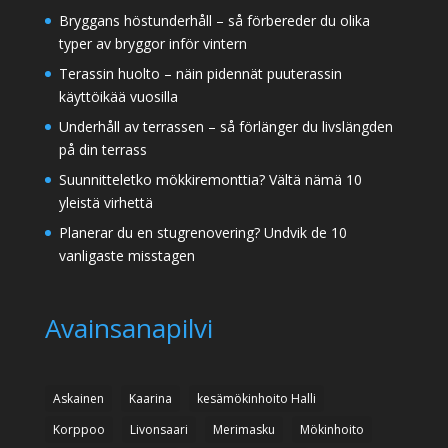
Bryggans höstunderhåll – så förbereder du olika
typer av bryggor inför vintern
Terassin huolto – näin pidennät puuterassin
käyttöikää vuosilla
Underhåll av terrassen – så förlänger du livslängden
på din terrass
Suunnitteletko mökkiremonttia? Vältä nämä 10
yleistä virhettä
Planerar du en stugrenovering? Undvik de 10
vanligaste misstagen
Avainsanapilvi
Askainen
Kaarina
kesämökinhoito Halli
Korppoo
Livonsaari
Merimasku
Mökinhoito